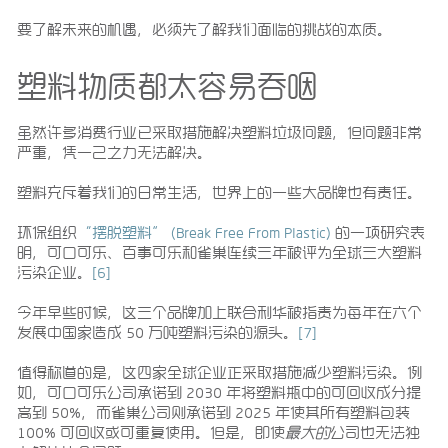
要了解未来的机遇，必须先了解我们面临的挑战的本质。
塑料物质都太容易吞咽
虽然许多消费行业已采取措施解决塑料垃圾问题，但问题非常
严重，凭一己之力无法解决。
塑料充斥着我们的日常生活，世界上的一些大品牌也有责任。
环保组织
“摆脱塑料” (Break Free From Plastic)
的一项研究表
明，可口可乐、百事可乐和雀巢连续三年被评为全球三大塑料
污染企业。
[6]
今年早些时候，这三个品牌加上联合利华被指责为每年在六个
发展中国家造成 50 万吨塑料污染的源头。
[7]
值得称道的是，这四家全球企业正采取措施减少塑料污染。例
如，可口可乐公司承诺到 2030 年将塑料瓶中的可回收成分提
高到 50%，而雀巢公司则承诺到 2025 年使其所有塑料包装
100% 可回收或可重复使用。但是，即使
最大的
公司也无法独