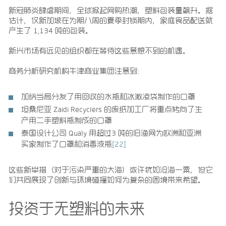
新冠肺炎肆虐期间，全球掀起网购热潮，塑料包装量飙升。据
估计，仅新加坡在为期八周的夏季封锁期内，家庭食品配送就
产生了 1,134 吨的包装。
新兴市场有远见的组织都在等待这些意想不到的机遇。
商务分析研究机构牛津商业集团注意到：
加纳当局分发了用回收的水瓶和冰激凌袋制作的口罩
坦桑尼亚 Zaidi Recyclers 的废纸加工厂将重点转向了生
产用二手塑料瓶制成的口罩
泰国设计公司 Qualy 用超过3 吨的旧渔网为欧洲和亚洲
买家制作了口罩和消毒液瓶
[22]
这些新举措（对于污染严重的大海）或许犹如沧海一粟，但它
们共同展现了创新与环境碰撞如何为复杂的困境带来希望。
投资于无塑料的未来