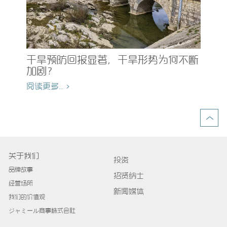
均
为
的
干旱预防回报显著，干旱形势为何不断
加剧？
阅读
阅读更多... >
关于我们
投资
品牌故事
招贤纳士
经营场所
新闻媒体
我们的价值观
ジャミール商事株式会社