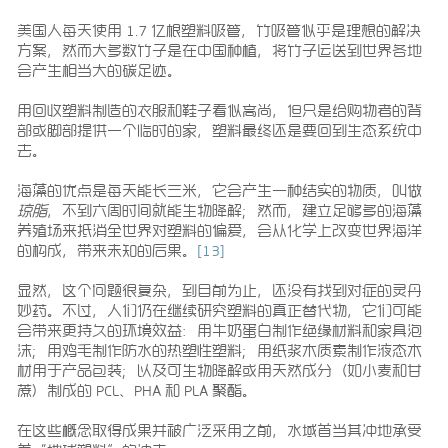
美国人每天使用 1.7 亿根塑料吸管，竹吸管似乎是理想的解决
方案，然而大多数竹子是在中国种植，将竹子运送到世界各地
会产生相当大的碳足迹。
用回收塑料制造的衣服和鞋子看似高尚，但只是给购物者的背
部或脚部提供一个临时的家，塑料最终还是要回到生态系统中
去。
海藻的优点是每天能长三米，它会产生一种结实的物质，叫做
琼脂
，不到六周时间就能生物降解；然而，建立足够多的海藻
养殖场来抵消全世界对塑料的偏爱，会从化学上改变世界海洋
的构成，带来未知的后果。
[13]
显然，这个问题很复杂，到目前为止，还没有找到对症的灵丹
妙药。不过，人们仍在继续研究塑料的真正替代物，它们可能
会带来更持久的环境效益：用牛奶蛋白制作绝缘材料和家具泡
沫；用鸡毛制作防水的热塑性塑料；用纸浆木质素制作液态木
材用于产品包装；以及可生物降解或用天然成分（如小麦和甘
蔗）制成的 PCL、PHA 和 PLA 聚酯。
在这些概念取得成果并被广泛采用之前，水域首当其冲地承受