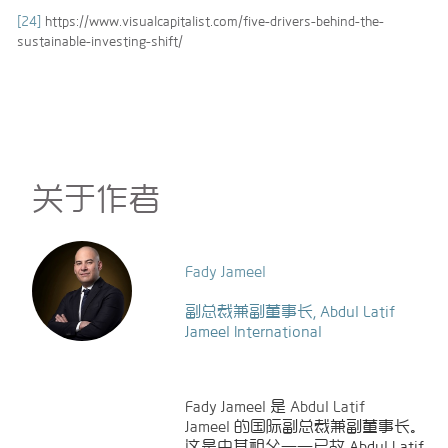
[24]
https://www.visualcapitalist.com/five-drivers-behind-the-
sustainable-investing-shift/
关于作者
Fady Jameel
副总裁兼副董事长, Abdul Latif
Jameel International
Fady Jameel
是
Abdul Latif
Jameel
的国际副总裁兼副董事长。
这是由其祖父——已故 Abdul Latif