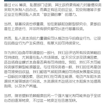
通过 ESG 筹资，私营部门证明，其比政府更有能力对道德投资
采取先发制人的办法。而真正有远见的企业，如安利捷等许多
企业正在展现私人资本“做正确的事”的潜力。
当然，慈善投资也很重要，但在新颖和创新型研究中，更多的
是在上游进行，并非所有研究都可以进行慈善投资。
然而，私人资本流的力量确实可以推动当今的商业行为，让现
在的商业行为产生实质性、有意义的可持续变化。
作为我们自身尽职调查的一部分，我们会评估所有投资策略的
可持续性，尤其是在私人市场领域。这不仅仅涉及环境因素，
还包括商业模式本身是否具有可持续性。例如，我们不太可能
投资碳依赖型能源基金。与任何投资者一样，我们的任务是创
造可接受的收益，我们相信气候和环境的可持续发展是实现这
一目标的关键因素，因此我们在可再生能源、电动汽车和水资
源技术等领域进行投资。水资源技术包括淡化水和废水处理再
利用，以及水产养殖。
当然，降低塑料依赖程度的另一个强大催化剂可能来自于全球
心态的逐渐转变，不过这一转变正在迅速加快。