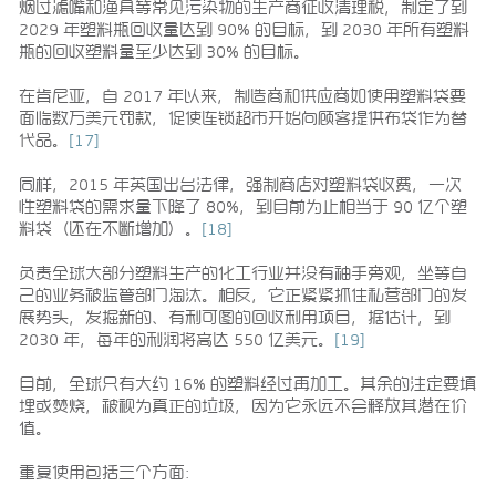
烟过滤嘴和渔具等常见污染物的生产商征收清理税，制定了到
2029 年塑料瓶回收量达到 90% 的目标，到 2030 年所有塑料
瓶的回收塑料量至少达到 30% 的目标。
在肯尼亚，自 2017 年以来，制造商和供应商如使用塑料袋要
面临数万美元罚款，促使连锁超市开始向顾客提供布袋作为替
代品。
[17]
同样，2015 年英国出台法律，强制商店对塑料袋收费，一次
性塑料袋的需求量下降了 80%，到目前为止相当于 90 亿个塑
料袋（还在不断增加）。
[18]
负责全球大部分塑料生产的化工行业并没有袖手旁观，坐等自
己的业务被监管部门淘汰。相反，它正紧紧抓住私营部门的发
展势头，发掘新的、有利可图的回收利用项目，据估计，到
2030 年，每年的利润将高达 550 亿美元。
[19]
目前，全球只有大约 16% 的塑料经过再加工。其余的注定要填
埋或焚烧，被视为真正的垃圾，因为它永远不会释放其潜在价
值。
重复使用包括三个方面：