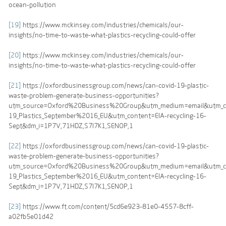
ocean-pollution
[19]
https://www.mckinsey.com/industries/chemicals/our-
insights/no-time-to-waste-what-plastics-recycling-could-offer
[20]
https://www.mckinsey.com/industries/chemicals/our-
insights/no-time-to-waste-what-plastics-recycling-could-offer
[21]
https://oxfordbusinessgroup.com/news/can-covid-19-plastic-
waste-problem-generate-business-opportunities?
utm_source=Oxford%20Business%20Group&utm_medium=email&utm_c
19_Plastics_September%2016_EU&utm_content=EIA-recycling-16-
Sept&dm_i=1P7V,71HDZ,S7I7K1,SENOP,1
[22]
https://oxfordbusinessgroup.com/news/can-covid-19-plastic-
waste-problem-generate-business-opportunities?
utm_source=Oxford%20Business%20Group&utm_medium=email&utm_c
19_Plastics_September%2016_EU&utm_content=EIA-recycling-16-
Sept&dm_i=1P7V,71HDZ,S7I7K1,SENOP,1
[23]
https://www.ft.com/content/5cd6e923-81e0-4557-8cff-
a02fb5e01d42