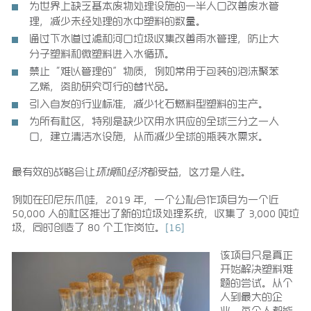
为世界上缺乏基本废物处理设施的一半人口改善废水管
理，减少未经处理的水中塑料的数量。
通过下水道过滤和河口垃圾收集改善雨水管理，防止大
分子塑料和微塑料进入水循环。
禁止“难以管理的”物质，例如常用于包装的泡沫聚苯
乙烯，资助研究可行的替代品。
引入自发的行业标准，减少化石燃料型塑料的生产。
为所有社区，特别是缺少饮用水供应的全球三分之一人
口，建立清洁水设施，从而减少全球的瓶装水需求。
最有效的战略会让
环境
和
经济
都受益，这才是人性。
例如在印尼东爪哇，2019 年，一个公私合作项目为一个近
50,000 人的社区推出了新的垃圾处理系统，收集了 3,000 吨垃
圾，同时创造了 80 个工作岗位。
[16]
该项目只是真正
开始解决塑料难
题的尝试。从个
人到最大的企
业，每个人都能