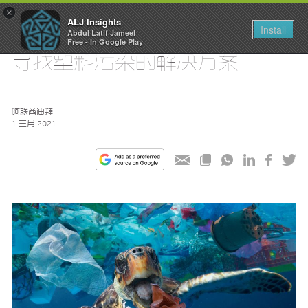
×
ALJ Insights
Install
Abdul Latif Jameel
Toggle
Free - In Google Play
navigation
寻找塑料污染的解决方案
阿联酋迪拜
1 三月 2021