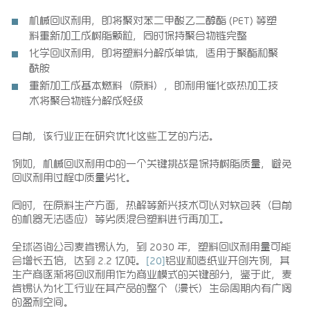
机械回收利用，即将聚对苯二甲酸乙二醇酯 (PET) 等塑
料重新加工成树脂颗粒，同时保持聚合物链完整
化学回收利用，即将塑料分解成单体，适用于聚酯和聚
酰胺
重新加工成基本燃料（原料），即利用催化或热加工技
术将聚合物链分解成烃级
目前，该行业正在研究优化这些工艺的方法。
例如，机械回收利用中的一个关键挑战是保持树脂质量，避免
回收利用过程中质量劣化。
同时，在原料生产方面，热解等新兴技术可以对软包装（目前
的机器无法适应）等劣质混合塑料进行再加工。
全球咨询公司麦肯锡认为，到 2030 年，塑料回收利用量可能
会增长五倍，达到 2.2 亿吨。
[20]
铝业和造纸业开创先例，其
生产商逐渐将回收利用作为商业模式的关键部分，鉴于此，麦
肯锡认为化工行业在其产品的整个（漫长）生命周期内有广阔
的盈利空间。