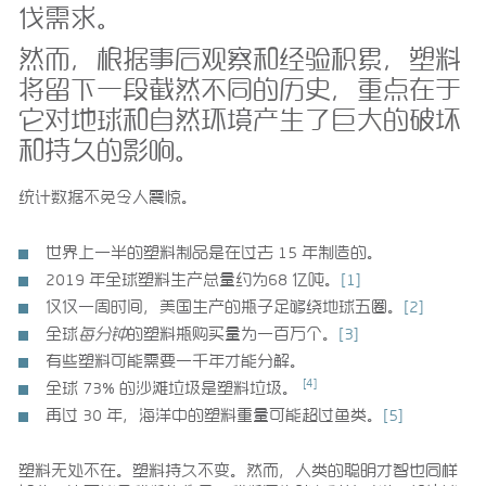
伐需求。
然而，根据事后观察和经验积累，塑料
将留下一段截然不同的历史，重点在于
它对地球和自然环境产生了巨大的破坏
和持久的影响。
统计数据不免令人震惊。
世界上一半的塑料制品是在过去 15 年制造的。
2019 年全球塑料生产总量约为68 亿吨。
[1]
仅仅一周时间，美国生产的瓶子足够绕地球五圈。
[2]
全球
每分钟
的塑料瓶购买量为一百万个。
[3]
有些塑料可能需要一千年才能分解。
[4]
全球 73% 的沙滩垃圾是塑料垃圾。
再过 30 年，海洋中的塑料重量可能超过鱼类。
[5]
塑料无处不在。塑料持久不变。然而，人类的聪明才智也同样