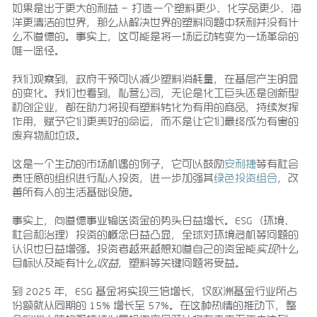
如果是出于更大的利益 – 打造一个塑料更少、化学品更少、海
洋更清洁的世界，那么从解决世界的塑料问题中获利并没有什
么不道德的。事实上，这可能是将一场运动转变为一场革命的
唯一途径。
我们观察到，政府干预可以减少塑料消耗量，在基层产生明显
的变化。我们也看到，私营公司，无论是化工巨头还是创新型
初创企业，都在助力将现有塑料转化为有用的商品，持续发挥
作用，赋予它们更美好的命运，而不是让它们最终成为有害的
废弃物和垃圾。
这是一个生动的市场机遇的例子，它可以鼓励
安利捷
等有社会
责任感的组织进行私人投资，进一步加强其
绿色投资组合
，改
善所有人的生活基础设施。
事实上，向道德事业输送资金的势头日益增长。ESG（环境、
社会和治理）投资的概念日益凸显，全球对环境危机等问题的
认识也日益增强。投资者越来越想知道自己的资金能
实现
什么
目标以及能有什么
收益
，塑料等关键问题将受益。
到 2025 年，ESG 基金将实现三倍增长，仅欧洲基金行业所占
份额就从同期的 15% 增长至 57%。在这种热情的推动下，整