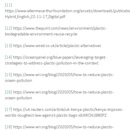
[11]
https://www.ellenmacarthurfoundation.org/assets/downloads/publicat
Hybrid_English_22-11-17_Digital.pdf
[12]
https://www.thequint.com/news/environment/plastic-
biodegradable-environment-reuse-recycle
[13]
https://www.wired.co.uk/article/plastic-alternatives
[14]
https://oceanpanel.org/blue-papers/leveraging-target-
strategies-to-address-plastic-pollution-in-the-context
[15]
https://www.wri.org/blog/2020/05/how-to-reduce-plastic-
ocean-pollution
[16]
https://www.wri.org/blog/2020/05/how-to-reduce-plastic-
ocean-pollution
[17]
https://uk.reuters.com/article/uk-kenya-plastic/kenya-imposes-
worlds-toughest-law-against-plastic-bags-idUKKCN1B80PZ
[18]
https://www.wri.org/blog/2020/05/how-to-reduce-plastic-