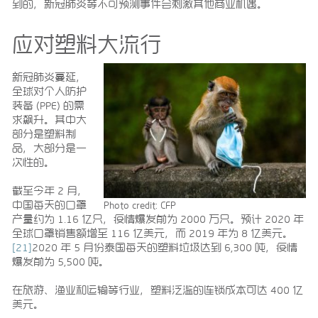
到的，新冠肺炎等不可预测事件会刺激其他商业机遇。
应对塑料大流行
新冠肺炎蔓延，
全球对个人防护
装备 (PPE) 的需
求飙升。其中大
部分是塑料制
品，大部分是一
次性的。
截至今年 2 月，
中国每天的口罩
Photo credit: CFP
产量约为 1.16 亿只，疫情爆发前为 2000 万只。预计 2020 年
全球口罩销售额增至 116 亿美元，而 2019 年为 8 亿美元。
[21]
2020 年 5 月份泰国每天的塑料垃圾达到 6,300 吨，疫情
爆发前为 5,500 吨。
在旅游、渔业和运输等行业，塑料泛滥的连锁成本可达 400 亿
美元。