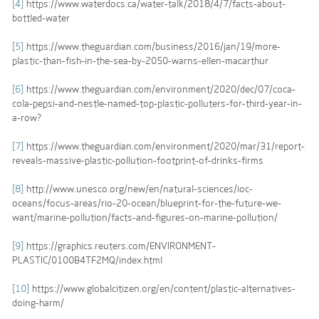
[4]
https://www.waterdocs.ca/water-talk/2018/4/7/facts-about-
bottled-water
[5]
https://www.theguardian.com/business/2016/jan/19/more-
plastic-than-fish-in-the-sea-by-2050-warns-ellen-macarthur
[6]
https://www.theguardian.com/environment/2020/dec/07/coca-
cola-pepsi-and-nestle-named-top-plastic-polluters-for-third-year-in-
a-row?
[7]
https://www.theguardian.com/environment/2020/mar/31/report-
reveals-massive-plastic-pollution-footprint-of-drinks-firms
[8]
http://www.unesco.org/new/en/natural-sciences/ioc-
oceans/focus-areas/rio-20-ocean/blueprint-for-the-future-we-
want/marine-pollution/facts-and-figures-on-marine-pollution/
[9]
https://graphics.reuters.com/ENVIRONMENT-
PLASTIC/0100B4TF2MQ/index.html
[10]
https://www.globalcitizen.org/en/content/plastic-alternatives-
doing-harm/