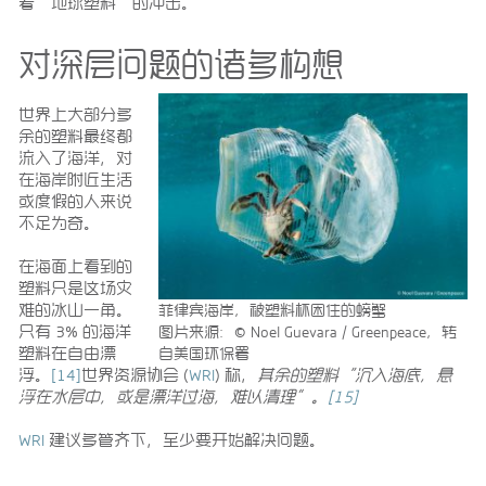
着“地球塑料”的冲击。
对深层问题的诸多构想
世界上大部分多
余的塑料最终都
流入了海洋，对
在海岸附近生活
或度假的人来说
不足为奇。
在海面上看到的
塑料只是这场灾
难的冰山一角。
菲律宾海岸，被塑料杯困住的螃蟹
只有 3% 的海洋
图片来源：© Noel Guevara / Greenpeace，转
塑料在自由漂
自美国环保署
浮。
[14]
世界资源协会 (
WRI
) 称，
其余的塑料
“沉入海底，悬
浮在水层中，或是漂洋过海，难以清理”。
[15]
WRI
建议多管齐下，至少要开始解决问题。