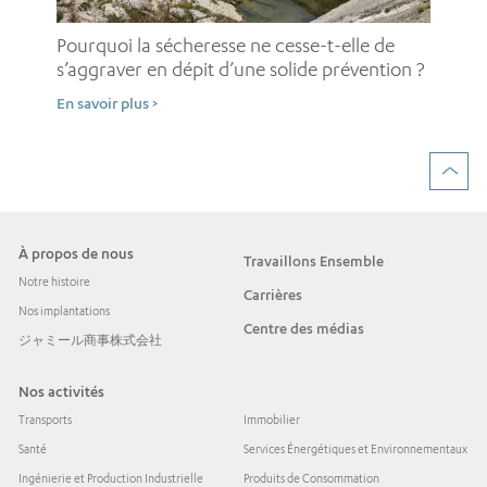
Pou
pe
Pourquoi la sécheresse ne cesse-t-elle de
d’
s’aggraver en dépit d’une solide prévention ?
En 
En savoir plus >
À propos de nous
Travaillons Ensemble
Notre histoire
Carrières
Nos implantations
Centre des médias
ジャミール商事株式会社
Nos activités
Transports
Immobilier
Santé
Services Énergétiques et Environnementaux
Ingénierie et Production Industrielle
Produits de Consommation