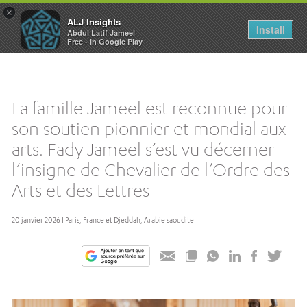
×
ALJ Insights
Toggle
Install
Abdul Latif Jameel
navigation
Free - In Google Play
La famille Jameel est reconnue pour
son soutien pionnier et mondial aux
arts. Fady Jameel s’est vu décerner
l’insigne de Chevalier de l’Ordre des
Arts et des Lettres
20 janvier 2026 I Paris, France et Djeddah, Arabie saoudite