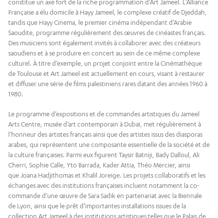
constitue un axe fort de la riche programmation d’Art Jameel. L’Alliance
Française a élu domicile à Hayy Jameel, le complexe créatif de Djeddah,
tandis que Hayy Cinema, le premier cinéma indépendant d’Arabie
Saoudite, programme régulièrement des œuvres de cinéastes français.
Des musiciens sont également invités à collaborer avec des créateurs
saoudiens et à se produire en concert au sein de ce même complexe
culturel. À titre d’exemple, un projet conjoint entre la Cinémathèque
de Toulouse et Art Jameel est actuellement en cours, visant à restaurer
et diffuser une série de films palestiniens rares datant des années 1960 à
1980.
Le programme d’expositions et de commandes artistiques du Jameel
Arts Centre, musée d’art contemporain à Dubaï, met régulièrement à
l’honneur des artistes français ainsi que des artistes issus des diasporas
arabes, qui représentent une composante essentielle de la société et de
la culture françaises. Parmi eux figurent Taysir Batniji, Bady Dalloul, Ali
Cherri, Sophie Calle, Yto Barrada, Kader Attia, Théo Mercier, ainsi
que Joana Hadjithomas et Khalil Joreige. Les projets collaboratifs et les
échanges avec des institutions françaises incluent notamment la co-
commande d’une œuvre de Sara Sadik en partenariat avec la Biennale
de Lyon, ainsi que le prêt d’importantes installations issues de la
collection Art Jameel à des institutions artistiques telles que le Palais de