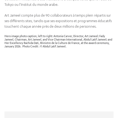
Tokyo ou l’Institut du monde arabe.
Art Jameel compte plus de 90 collaborateurs à temps plein répartis sur
ses différents sites, tandis que ses expositions et programmes éducatifs
touchent chaque année près de deux millions de personnes.
Hero image photo caption, left to right: Antonia Carver, Director, Art Jameel; Fady
Jameel, Chairman, Art Jameel, and Vice Chairman International, Abdul Latif Jameel; and
Her Excellency Rachida Dati, Ministre de la Culture de France, at the award ceremony,
January 2026. Photo Credit : © Abdul Latif Jameel.