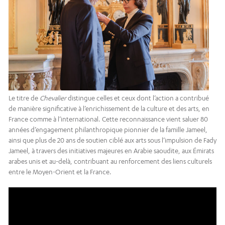
Le titre de
Chevalier
distingue celles et ceux dont l’action a contribué
de manière significative à l’enrichissement de la culture et des arts, en
France comme à l’international. Cette reconnaissance vient saluer 80
années d’engagement philanthropique pionnier de la famille Jameel,
ainsi que plus de 20 ans de soutien ciblé aux arts sous l’impulsion de Fady
Jameel, à travers des initiatives majeures en Arabie saoudite, aux Émirats
arabes unis et au-delà, contribuant au renforcement des liens culturels
entre le Moyen-Orient et la France.