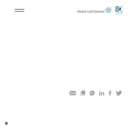
Toggle
navigation
安利捷地产在吉达的开拓性住
宅开发项目荣获著名奖项
29 五月 2019 I 沙特阿拉伯吉达
安利捷的 J|ONE 社区开发项目荣获沙特阿拉伯住宅开发