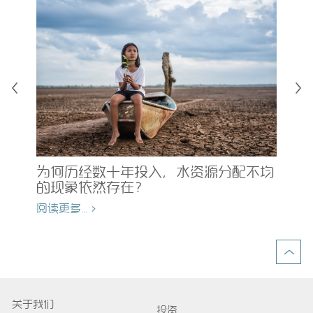
障
风
为何历经数十年投入，水资源分配不均
碍
的现象依然存在？
阅读
阅读更多... >
关于我们
投资