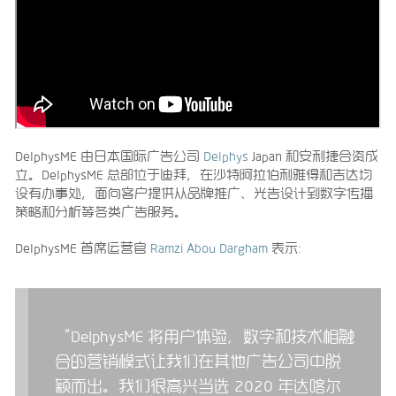
DelphysME 由日本国际广告公司
Delphys
Japan 和安利捷合资成
立。DelphysME 总部位于迪拜，在沙特阿拉伯利雅得和吉达均
设有办事处，面向客户提供从品牌推广、光告设计到数字传播
策略和分析等各类广告服务。
DelphysME 首席运营官
Ramzi Abou Dargham
表示：
“DelphysME 将用户体验，数字和技术相融
合的营销模式让我们在其他广告公司中脱
颖而出。我们很高兴当选 2020 年达喀尔