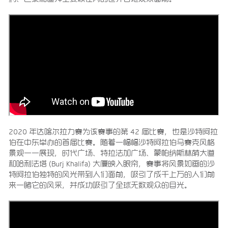
2020 年达喀尔拉力赛为该赛事的第 42 届比赛，也是沙特阿拉
伯在中东举办的首届比赛。随着一幅幅沙特阿拉伯马赛克风格
景观一一展现，时代广场、特拉法加广场、蒙帕纳斯林荫大道
和哈利法塔 (Burj Khalifa) 大厦映入眼帘，赛事将风景如画的沙
特阿拉伯独特的风光带到人们面前，吸引了成千上万的人们前
来一睹它的风采，并成功吸引了全球无数观众的目光。