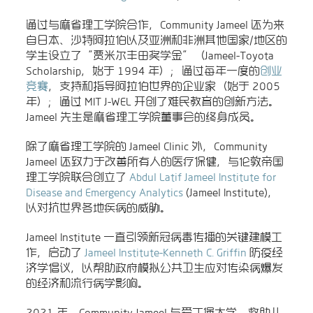
通过与麻省理工学院合作，Community Jameel 还为来
自日本、沙特阿拉伯以及亚洲和非洲其他国家/地区的
学生设立了“贾米尔丰田奖学金”（Jameel-Toyota
Scholarship，始于 1994 年）；通过每年一度的
创业
竞赛
，支持和指导阿拉伯世界的企业家（始于 2005
年）；通过 MIT J-WEL 开创了难民教育的创新方法。
Jameel 先生是麻省理工学院董事会的终身成员。
除了麻省理工学院的 Jameel Clinic 外，Community
Jameel 还致力于改善所有人的医疗保健，与伦敦帝国
理工学院联合创立了
Abdul Latif Jameel Institute for
Disease and Emergency Analytics
(Jameel Institute)，
以对抗世界各地疾病的威胁。
Jameel Institute 一直引领新冠病毒传播的关键建模工
作，启动了
Jameel Institute-Kenneth C. Griffin
防疫经
济学倡议，以帮助政府模拟公共卫生应对传染病爆发
的经济和流行病学影响。
2021 年，Community Jameel 与爱丁堡大学、救助儿