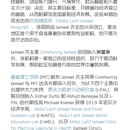
性赋权、创业能力提升、气候变化、社区福祉和人道
主义计划）决定，其主要目标是：开辟通向经济独立
的道路，从而积极促进国家和经济发展。这些举措包
括吉达的
安利捷医院（Abdul Latif Jameel
Hospital）
，该医院由 Jameel 先生的父亲创立，是该
地区首个用于身体康复的非营利专业机构，如今是先
进疗法的中心。
Jameel 先生是
Community Jameel
的创始人兼董事
长，该机构是一家独立的全球性组织，致力于推动科
学发展，帮助社区在瞬息万变的世界中蓬勃发展。
麻省理工学院
(MIT) 校友 Jameel 先生带领 Community
Jameel 与 MIT 达成长期深入合作，为以下四个主要中
心提供大力支持：
贾米尔脱贫行动研究室
(J-PAL)，其
联合创始人 Esther Duflo 和 Abhijit Banerjee 以及 J-
PAL 的长期成员 Michael Kremer 获得 2019 年诺贝尔
经济学奖；
Abdul Latif Jameel Water and Food
Systems Lab
(J-WAFS)；
Abdul Latif Jameel World
Education Lab
(J-WEL)；以及
Abdul Latif Jameel Clinic
for Machine Learning in Health
(Jameel Clinic)。