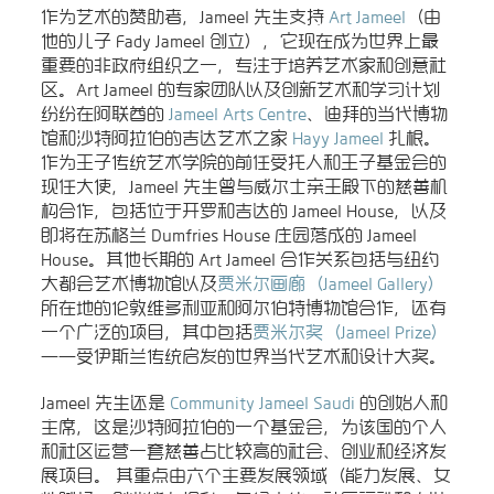
作为艺术的赞助者，Jameel 先生支持
Art Jameel
（由
他的儿子 Fady Jameel 创立），它现在成为世界上最
重要的非政府组织之一，专注于培养艺术家和创意社
区。Art Jameel 的专家团队以及创新艺术和学习计划
纷纷在阿联酋的
Jameel Arts Centre
、迪拜的当代博物
馆和沙特阿拉伯的吉达艺术之家
Hayy Jameel
扎根。
作为王子传统艺术学院的前任受托人和王子基金会的
现任大使，Jameel 先生曾与威尔士亲王殿下的慈善机
构合作，包括位于开罗和吉达的 Jameel House，以及
即将在苏格兰 Dumfries House 庄园落成的 Jameel
House。其他长期的 Art Jameel 合作关系包括与纽约
大都会艺术博物馆以及
贾米尔画廊（Jameel Gallery）
所在地的伦敦维多利亚和阿尔伯特博物馆合作，还有
一个广泛的项目，其中包括
贾米尔奖（Jameel Prize）
——受伊斯兰传统启发的世界当代艺术和设计大奖。
Jameel 先生还是
Community Jameel Saudi
的创始人和
主席，这是沙特阿拉伯的一个基金会，为该国的个人
和社区运营一套慈善占比较高的社会、创业和经济发
展项目。 其重点由六个主要发展领域（能力发展、女