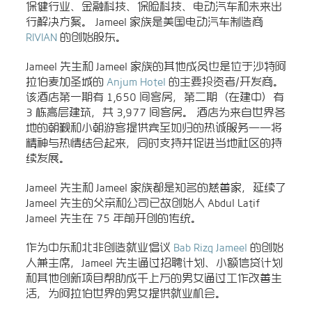
保健行业、金融科技、保险科技、电动汽车和未来出
行解决方案。 Jameel 家族是美国电动汽车制造商
RIVIAN
的创始股东。
Jameel 先生和 Jameel 家族的其他成员也是位于沙特阿
拉伯麦加圣城的
Anjum Hotel
的主要投资者/开发商。
该酒店第一期有 1,650 间客房，第二期（在建中）有
3 栋高层建筑，共 3,977 间客房。 酒店为来自世界各
地的朝觐和小朝游客提供宾至如归的热诚服务——将
精神与热情结合起来，同时支持并促进当地社区的持
续发展。
Jameel 先生和 Jameel 家族都是知名的慈善家，延续了
Jameel 先生的父亲和公司已故创始人 Abdul Latif
Jameel 先生在 75 年前开创的传统。
作为中东和北非创造就业倡议
Bab Rizq Jameel
的创始
人兼主席，Jameel 先生通过招聘计划、小额信贷计划
和其他创新项目帮助成千上万的男女通过工作改善生
活，为阿拉伯世界的男女提供就业机会。