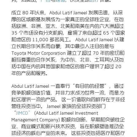
成立 80 年以来，Abdul Latif Jameel 发展迅速，从深
厚的区域根基发展成为一家真正的全球性企业，在包
括欧洲、非洲、亚太、北美和南美在内的六大洲超过
35 个市场设有分支机构，雇佣了来自超过 65 个国家
和地区的 11,000 多名员工。 Abdul Latif Jameel 以建
立长期合作关系而自豪；其中最引人注目的是与
Toyota Motor Corporation 建立了超过 70 年的密切和
相互尊重的合作关系，为中东、北非、土耳其以及包
括中国在内的其他国家和地区的客户提供了超过 20
年的产品和服务。
Abdul Latif Jameel 一直奉行“有目的的经营”，通过
竞争积极创造价值，并非力求
成为
世界一流，而是
为
社区提供一流的产品。 这一价值取向同样存在于非经
营性投资当中。 Jameel 家族的全球投资部门
“
JIMCO”
(Abdul Latif Jameel Investment
Management Company) 积极向创新、早期和突破性企
业、商业模式和新兴技术投资，旨在积极塑造推动全
球经济的核心产业的未来。 这些投资包括医疗和医疗