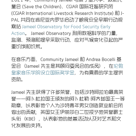
童会 (Save the Children)、CGIAR 国际牲畜研究所
(CGIAR International Livestock Research Institute) 和 J-
PAL 共同在肯尼亚内罗毕启动了粮食安全早期行动观
察站
Jameel Observatory for Food Security Early
Action
。 Jameel Observatory 利用数据科学的力量，
监测、预测和提早采取行动，应对气候变化引起的严
重饥饿和饥荒。
在音乐方面，Community Jameel 和 Andrea Bocelli 基
金会（Jameel 先生是其顾问委员会的成员），在
伦敦
皇家音乐学院设立国际奖学金
，为有需要的学生提供
资助。
Jameel 先生获得了许多荣誉，包括沙特阿拉伯最高荣
誉——阿卜杜拉国王颁发的阿卜杜勒·阿齐兹国王一等
勋章，以表彰他个人为沙特青年男女创造就业机会所
做出的贡献；英国女王伊丽莎白二世授予他荣誉爵士
头衔（KBE），以表彰他的慈善活动以及对艺术和文
化发展的支持。