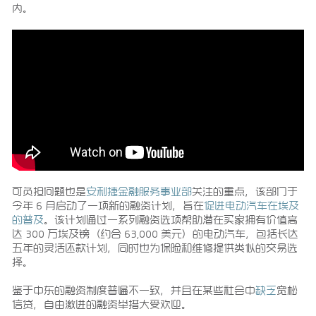
内。
可负担问题也是
安利捷金融服务事业部
关注的重点，该部门于
今年 6 月启动了一项新的融资计划，旨在
促进电动汽车在埃及
的普及
。该计划通过一系列融资选项帮助潜在买家拥有价值高
达 300 万埃及镑（约合 63,000 美元）的电动汽车，包括长达
五年的灵活还款计划，同时也为保险和维修提供类似的交易选
择。
鉴于中东的融资制度普遍不一致，并且在某些社会中
缺乏
宽松
信贷，自由激进的融资举措大受欢迎。