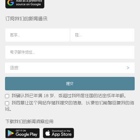
订阅我们的新闻通讯
语言
我确认我已年满 18 岁，或超过我所居住国的法定成年年龄。
我同意让这个网站存储我提交的信息，以便他们能够回复我的询
问。
下载我们的新闻洞察应用