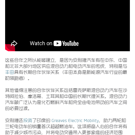
这些合作之所以能够建立，是因为安利捷汽车有在中东、中国
和北非大部分地区供应混合动力和电动汽车的传统，特别是与
丰田
具有长期合作伙伴关系（丰田本身是新能源汽车行业的最
初领跑者）。
其他值得注意的合作伙伴关系包括雷克萨斯混合动力汽车在沙
特阿拉伯、摩洛哥、土耳其和中国的长期代理关系。混合动力
汽车被广泛认为是化石燃料汽车和完全由电池带动的汽车之间
的必要过渡。
安利捷还
投资
了印度的
Greaves Electric Mobility
，助力两轮和
三轮电动车的销量首次超越燃油车。这项振奋人心的合作将有
助于减少城市污染，并将电动交通带入更多家庭的经济范围