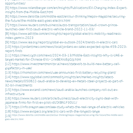
opportunities/
[5]
https://www.rolandberger.com/en/Insights/Publications/EV-Charging-Index-Expert-
insight-from-the-Middle-East.html
[6]
https://www.deloitte.com/middle-east/en/our-thinking/mepov-magazine/securing-
the-future/the-middle-east-goes-electric.html
[7]
https://www.reuters.com/business/autos-transportation/saudi-crown-prince-
launches-ceer-first-saudi-electric-vehicle-brand-2022-11-03/
[8]
https://www.adlittle.com/en/insights/report/global-electric-mobility-readiness-
index-gemrix-2023
[9]
https://www.iea.org/reports/global-ev-outlook-2024/trends-in-electric-cars
[10]
https://jordantimes.com/news/local/jordans-ev-sales-expected-spike-459-2023-
report-finds
[11]
https://news.cgtn.com/news/2024-03-13/Middle-East-insights-Why-is-UAE-a-
target-market-for-Chinese-EVs–1rWBEXns6pG/p.html
[12]
https://www.investmentmonitor.ai/news/statevolt-to-build-new-battery-cell-
gigafactory-in-uae/
[13]
https://rhomotion.com/news/uae-announces-first-battery-recycling-plant/
[14]
https://www.spglobal.com/commodityinsights/en/market-insights/latest-
news/metals/050822-saudi-arabia-to-develop-ev-metals-steel-projects-as-part-of-
32-bil-investments
[15]
https://www.evcandi.com/news/saudi-arabia-launches-company-roll-out-ev-
infrastructure
[16]
https://www.reuters.com/article/business/saudi-electricity-signs-deal-with-
japanese-firms-for-first-ev-pilot-idUSKBN1F30U1/
[17]
https://info.oregon.aaa.com/aaa-study-whats-the-real-range-of-electric-vehicles
[18]
https://www.evspecs.org/electric-cars-with-the-longest-range
https://www.deloitte.com/middle-east/en/our-thinking/mepov-magazine/securing-the-future/the-middle-east-
[19]
goes-electric.html