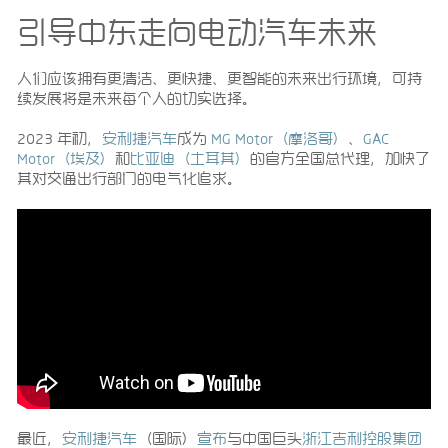
引导中东走向电动汽车未来
人们应该拥有更清洁、更快捷、更智能的未来出行环境，可持
续发展将是未来每个人的切实选择。
2023 年初，
安利捷汽车
成为
MG Motor
（摩洛哥）
、
GAC
Motor
（埃及）
和
比亚迪
（土耳其）
的官方全国总代理，加快了
其对交通出行部门的电气化追求。
最近，
安利捷汽车
（国际）
宣布
与中国巨头
浙江吉利控股集团