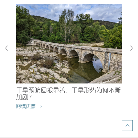
均
为
的
干旱预防回报显著，干旱形势为何不断
加剧？
阅读
阅读更多... >