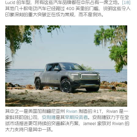
Lucid 的车型，所有这些汽车品牌都在中东占有一席之地。
[18]
其他几十款电动汽车已经跨过 400 英里的门槛，说明这些令人
印象深刻的重大突破正在成为常规，而不是例外。
其中之一是美国加利福尼亚州
Rivian
制造的 R1T，Rivian 是一
家科技初创公司，
安利捷
是其
早期投资者
。安利捷致力于在全
球市场推进更可持续的交通解决方案，Jameel 家族对 Rivian 的
大力支持只是其中一环。