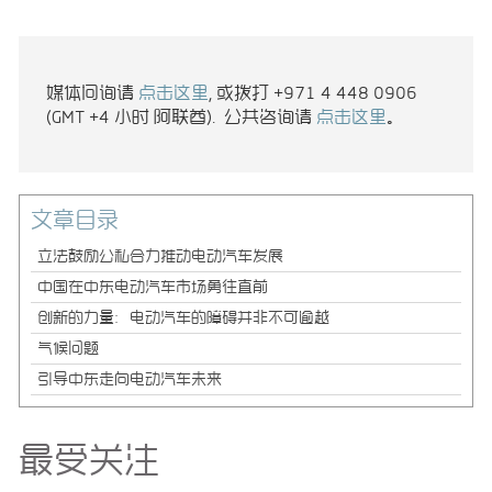
媒体问询请
点击这里
, 或拨打 +971 4 448 0906
(GMT +4 小时 阿联酋). 公共咨询请
点击这里
。
文章目录
立法鼓励公私合力推动电动汽车发展
中国在中东电动汽车市场勇往直前
创新的力量：电动汽车的障碍并非不可逾越
气候问题
引导中东走向电动汽车未来
最受关注