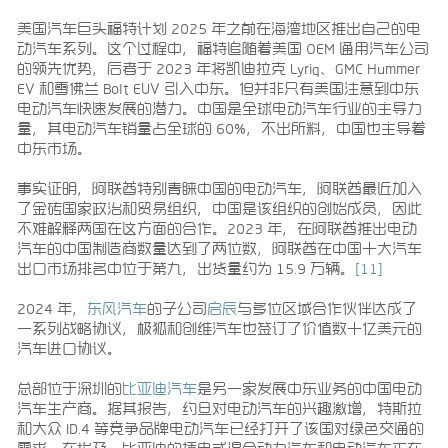
美国汽车巨头福特计划 2025 年之前在海湾地区推出自己的电
动汽车系列。这个过程中，福特追随着美国 OEM 通用汽车公司
的领先优势，后者于 2023 年将凯迪拉克 Lyriq、GMC Hummer
EV 和雪佛兰 Bolt EUV 引入中东。但并非只有美国注意到中东
电动汽车快速发展的潜力。中国是全球电动汽车行业的主导力
量，其电动汽车销量占全球的 60%，不出所料，中国也主导着
中东市场。
事实证明，阿联酋特别青睐中国的电动汽车，阿联酋最近加入
了金砖国家政治和贸易组织，中国是该组织的创始成员，因此
不难解释两国在这方面的合作。2023 年，在阿联酋推出电动
汽车的中国制造商数量达到了两位数，阿联酋在中国十大汽车
出口市场排名中位于第九，出货量约为 15.9 万辆。
[11]
2024 年，
东风汽车
的子公司
启辰
与多位区域合作伙伴达成了
一系列战略协议，极狐和创维汽车也签订了价值数十亿美元的
汽车进口协议。
总部位于深圳的
比亚迪汽车
是另一家发展中东业务的中国电动
汽车生产商。据其报告，约旦对电动汽车的兴趣激增，特斯拉
和大众 ID.4 等竞争品牌电动汽车已经打开了该国对绿色交通的