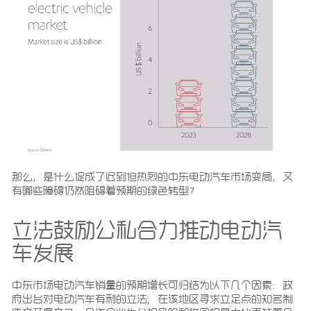
那么，是什么促成了迟到但热烈的中东电动汽车市场变局，又
有哪些障碍仍然阻碍着预期的绿色转型？
立法鼓励公私合力推动电动汽
车发展
中东市场电动汽车销量的预期增长可归结为以下几个因素：政
府出台对电动汽车有利的立法；在该地区寻求立足点的知名制