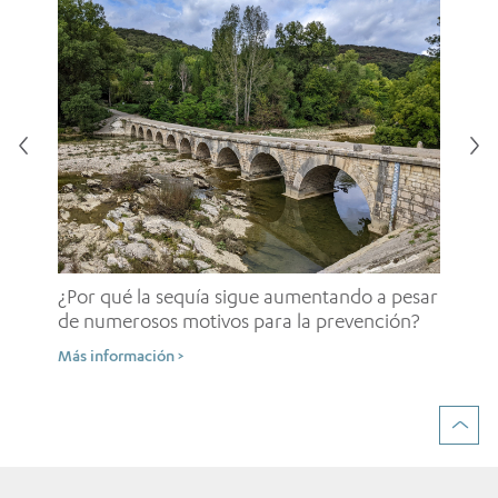
¿E
in
¿Por qué la sequía sigue aumentando a pesar
em
de numerosos motivos para la prevención?
Más
Más información >