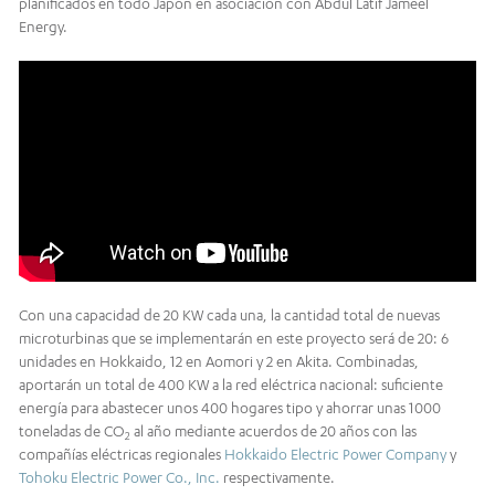
planificados en todo Japón en asociación con Abdul Latif Jameel
Energy.
Con una capacidad de 20 KW cada una, la cantidad total de nuevas
microturbinas que se implementarán en este proyecto será de 20: 6
unidades en Hokkaido, 12 en Aomori y 2 en Akita. Combinadas,
aportarán un total de 400 KW a la red eléctrica nacional: suficiente
energía para abastecer unos 400 hogares tipo y ahorrar unas 1000
toneladas de CO
al año mediante acuerdos de 20 años con las
2
compañías eléctricas regionales
Hokkaido Electric Power Company
y
Tohoku Electric Power Co., Inc.
respectivamente.