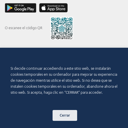
O escanee el código QR
© 2015-2026 Abdul Latif Jameel IPR Company Limited. Permission to use this site is
granted strictly subject to the
Terms of Use
. The Abdul Latif Jameel name and the Abdul
Si decide continuar accediendo a este sitio web, se instalarán
Latif Jameel logotype and pentagon-shaped graphics are trademarks or registered
trademarks of Abdul Latif Jameel IPR Company Limited.
cookies temporales en su ordenador para mejorar su experiencia
de navegación mientras utilice el sitio web. Si no desea que se
Condiciones de uso
Política de accesibilidad
instalen cookies temporales en su ordenador, abandone ahora el
sitio web. Si acepta, haga clic en “CERRAR” para acceder.
Copyright y aviso legal
Política de cookies
Política de privacidad
Contacto
Cerrar
Mapa del sitio web