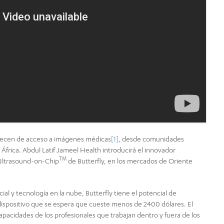
recen de acceso a imágenes médicas
[1]
, desde comunidades
frica. Abdul Latif Jameel Health introducirá el innovador
TM
a Ultrasound-on-Chip
de Butterfly, en los mercados de Oriente
cial y tecnología en la nube, Butterfly tiene el potencial de
 dispositivo que se espera que cueste menos de 2400 dólares. El
pacidades de los profesionales que trabajan dentro y fuera de los