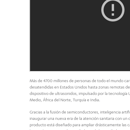
Más de 4700 millones de personas de todo el mundo ca
desatendidas en Estados Unidos hasta zonas remotas de Á
dispositivo de ultrasonidos, impulsado por la tecnologí
Medio, África del Norte, Turquía e India.
Gracias a la fusión de semiconductores, inteligencia artifi
inaugurar una nueva era de la atención sanitaria con un
producto está diseñado para ampliar drásticamente las ca