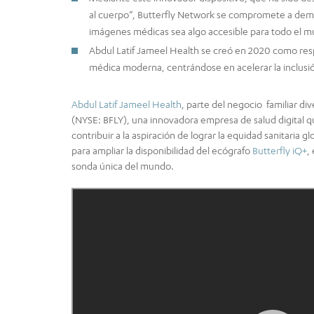
al cuerpo”, Butterfly Network se compromete a democ
imágenes médicas sea algo accesible para todo el 
Abdul Latif Jameel Health se creó en 2020 como respu
médica moderna, centrándose en acelerar la inclusión 
Abdul Latif Jameel Health
, parte del negocio familiar di
(NYSE: BFLY), una innovadora empresa de salud digital 
contribuir a la aspiración de lograr la equidad sanitaria 
para ampliar la disponibilidad del ecógrafo
Butterfly iQ+
,
sonda única del mundo.