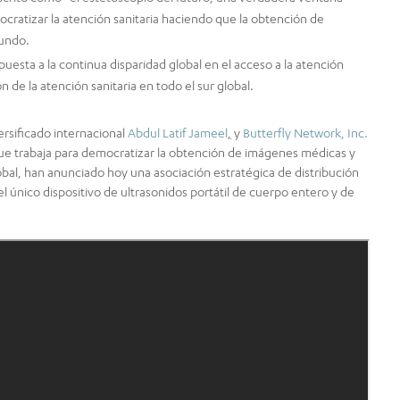
ratizar la atención sanitaria haciendo que la obtención de
mundo.
esta a la continua disparidad global en el acceso a la atención
de la atención sanitaria en todo el sur global.
versificado internacional
Abdul Latif Jameel
,
y
Butterfly Network, Inc.
que trabaja para democratizar la obtención de imágenes médicas y
global, han anunciado hoy una asociación estratégica de distribución
 el único dispositivo de ultrasonidos portátil de cuerpo entero y de