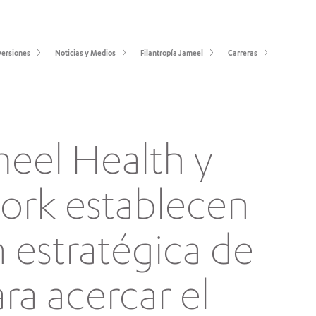
versiones
Noticias y Medios
Filantropía Jameel
Carreras
meel Health y
work establecen
 estratégica de
ra acercar el