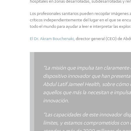
hospitales en zonas desarrolladas, subdesarrolladas y re
Los profesionales sanitarios pueden recopilar imágenes 
críticos independientemente del lugar en el que se enc
todo el mundo para ayudar a leer e interpretar las explo
El Dr. Akram Bouchenaki
, director general (CEO) de Abdu
“La misión que impulsa tan claramente e
dispositivo innovador que han presentad
Abdul Latif Jameel Health, sobre cómo m
aquellos que más la necesitan e impulsar 
innovación.
“Las capacidades de este innovador dispo
límites, y estamos comprometidos con l
atender a más de 2000 millones de per