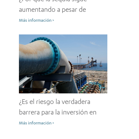
aumentando a pesar de
numerosos motivos para la
Más información >
prevención?
¿Es el riesgo la verdadera
barrera para la inversión en
agua en los mercados
Más información >
emergentes?