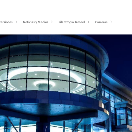
versiones
Noticias y Medios
Filantropía Jameel
Carreras