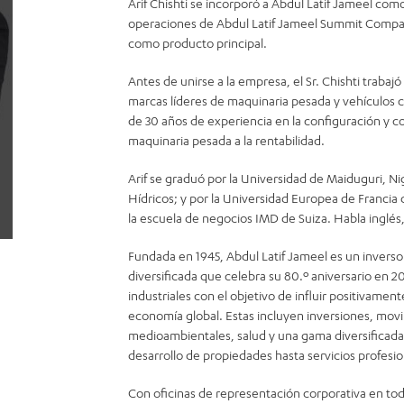
Arif Chishti se incorporó a Abdul Latif Jameel com
operaciones de Abdul Latif Jameel Summit Compan
como producto principal.
Antes de unirse a la empresa, el Sr. Chishti trabaj
marcas líderes de maquinaria pesada y vehículos c
de 30 años de experiencia en la configuración y 
maquinaria pesada a la rentabilidad.
Arif se graduó por la Universidad de Maiduguri, Nig
Hídricos; y por la Universidad Europea de Francia
la escuela de negocios IMD de Suiza. Habla inglés,
Fundada en 1945, Abdul Latif Jameel es un inverso
diversificada que celebra su 80.º aniversario en 20
industriales con el objetivo de influir positivament
economía global. Estas incluyen inversiones, movili
medioambientales, salud y una gama diversificad
desarrollo de propiedades hasta servicios profesio
Con oficinas de representación corporativa en to