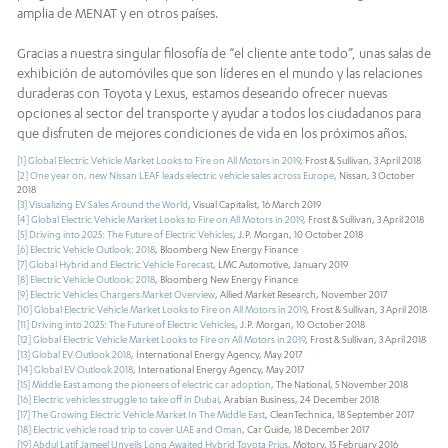
amplia de MENAT y en otros países.
Gracias a nuestra singular filosofía de “el cliente ante todo”, unas salas de
exhibición de automóviles que son líderes en el mundo y las relaciones
duraderas con Toyota y Lexus, estamos deseando ofrecer nuevas
opciones al sector del transporte y ayudar a todos los ciudadanos para
que disfruten de mejores condiciones de vida en los próximos años.
[1]
Global Electric Vehicle Market Looks to Fire on All Motors in 2019
, Frost & Sullivan, 3 April 2018
[2]
One year on, new Nissan LEAF leads electric vehicle sales across Europe
, Nissan, 3 October
2018
[3]
Visualizing EV Sales Around the World
, Visual Capitalist, 16 March 2019
[4]
Global Electric Vehicle Market Looks to Fire on All Motors in 2019
, Frost & Sullivan, 3 April 2018
[5]
Driving into 2025: The Future of Electric Vehicles
, J.P. Morgan, 10 October 2018
[6]
Electric Vehicle Outlook: 2018
, Bloomberg New Energy Finance
[7]
Global Hybrid and Electric Vehicle Forecast
, LMC Automotive, January 2019
[8]
Electric Vehicle Outlook: 2018
, Bloomberg New Energy Finance
[9]
Electric Vehicles Chargers Market Overview
, Allied Market Research, November 2017
[10]
Global Electric Vehicle Market Looks to Fire on All Motors in 2019
, Frost & Sullivan, 3 April 2018
[11]
Driving into 2025: The Future of Electric Vehicles
, J.P. Morgan, 10 October 2018
[12]
Global Electric Vehicle Market Looks to Fire on All Motors in 2019
, Frost & Sullivan, 3 April 2018
[13]
Global EV Outlook 2018
, International Energy Agency, May 2017
[14]
Global EV Outlook 2018
, International Energy Agency, May 2017
[15]
Middle East among the pioneers of electric car adoption
, The National, 5 November 2018
[16]
Electric vehicles struggle to take off in Dubai
, Arabian Business, 24 December 2018
[17]
The Growing Electric Vehicle Market In The Middle East
, CleanTechnica, 18 September 2017
[18]
Electric vehicle road trip to cover UAE and Oman
, Car Guide, 18 December 2017
[19]
Abdul Latif Jameel Unveils Long Awaited Hybrid Toyota Prius
, Motory, 15 February 2016