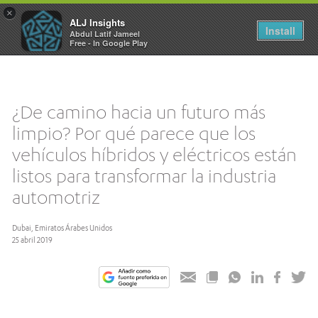
×
ALJ Insights
Toggle
Install
Abdul Latif Jameel
navigation
Free - In Google Play
¿De camino hacia un futuro más
limpio? Por qué parece que los
vehículos híbridos y eléctricos están
listos para transformar la industria
automotriz
Dubai, Emiratos Árabes Unidos
25 abril 2019