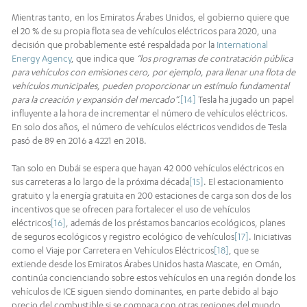
Mientras tanto, en los Emiratos Árabes Unidos, el gobierno quiere que
el 20 % de su propia flota sea de vehículos eléctricos para 2020, una
decisión que probablemente esté respaldada por la
International
Energy Agency
, que indica que
“los programas de contratación pública
para vehículos con emisiones cero, por ejemplo, para llenar una flota de
vehículos municipales, pueden proporcionar un estímulo fundamental
para la creación y expansión del mercado”.
[14]
Tesla ha jugado un papel
influyente a la hora de incrementar el número de vehículos eléctricos.
En solo dos años, el número de vehículos eléctricos vendidos de Tesla
pasó de 89 en 2016 a 4221 en 2018.
Tan solo en Dubái se espera que hayan 42 000 vehículos eléctricos en
sus carreteras a lo largo de la próxima década
[15]
. El estacionamiento
gratuito y la energía gratuita en 200 estaciones de carga son dos de los
incentivos que se ofrecen para fortalecer el uso de vehículos
eléctricos
[16]
, además de los préstamos bancarios ecológicos, planes
de seguros ecológicos y registro ecológico de vehículos
[17]
. Iniciativas
como el Viaje por Carretera en Vehículos Eléctricos
[18]
, que se
extiende desde los Emiratos Árabes Unidos hasta Mascate, en Omán,
continúa concienciando sobre estos vehículos en una región donde los
vehículos de ICE siguen siendo dominantes, en parte debido al bajo
precio del combustible si se compara con otras regiones del mundo.