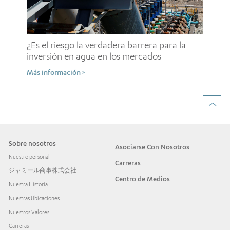
ro
¿L
cl
¿Es el riesgo la verdadera barrera para la
Más
inversión en agua en los mercados
emergentes?
Más información >
Sobre nosotros
Asociarse Con Nosotros
Nuestro personal
Carreras
ジャミール商事株式会社
Centro de Medios
Nuestra Historia
Nuestras Ubicaciones
Nuestros Valores
Carreras