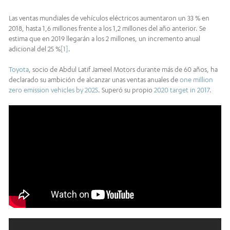
Las ventas mundiales de vehículos eléctricos aumentaron un 33 % en
2018, hasta 1,6 millones frente a los 1,2 millones del año anterior. Se
estima que en 2019 llegarán a los 2 millones, un incremento anual
adicional del 25 %
[1]
.
Toyota
, socio de Abdul Latif Jameel Motors durante más de 60 años, ha
declarado su ambición de alcanzar unas ventas anuales de
one million
zero emission vehicles by 2025
. Superó su propio
2020 target in 2017
.