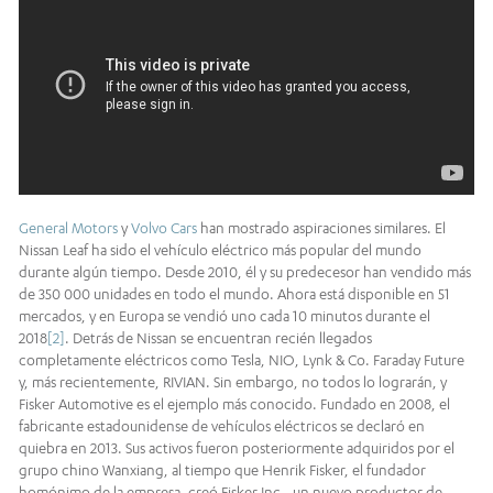
General Motors
y
Volvo Cars
han mostrado aspiraciones similares. El
Nissan Leaf ha sido el vehículo eléctrico más popular del mundo
durante algún tiempo. Desde 2010, él y su predecesor han vendido más
de 350 000 unidades en todo el mundo. Ahora está disponible en 51
mercados, y en Europa se vendió uno cada 10 minutos durante el
2018
[2]
. Detrás de Nissan se encuentran recién llegados
completamente eléctricos como Tesla, NIO, Lynk & Co. Faraday Future
y, más recientemente, RIVIAN. Sin embargo, no todos lo lograrán, y
Fisker Automotive es el ejemplo más conocido. Fundado en 2008, el
fabricante estadounidense de vehículos eléctricos se declaró en
quiebra en 2013. Sus activos fueron posteriormente adquiridos por el
grupo chino Wanxiang, al tiempo que Henrik Fisker, el fundador
homónimo de la empresa, creó Fisker Inc., un nuevo productor de