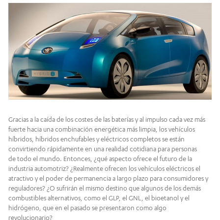
Gracias a la caída de los costes de las baterías y al impulso cada vez más
fuerte hacia una combinación energética más limpia, los vehículos
híbridos, híbridos enchufables y eléctricos completos se están
convirtiendo rápidamente en una realidad cotidiana para personas
de todo el mundo. Entonces, ¿qué aspecto ofrece el futuro de la
industria automotriz? ¿Realmente ofrecen los vehículos eléctricos el
atractivo y el poder de permanencia a largo plazo para consumidores y
reguladores? ¿O sufrirán el mismo destino que algunos de los demás
combustibles alternativos, como el GLP, el GNL, el bioetanol y el
hidrógeno, que en el pasado se presentaron como algo
revolucionario?