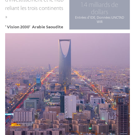
1.4 milliards de
reliant les trois continents
dollars
»
Entrées d’IDE, Données UNCTAD
WIR
' Vision 2030' Arabie Saoudite