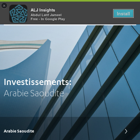
×
ALJ Insights
Install
Abdul Latif Jameel
Toggle
Free - In Google Play
navigation
Investissements:
Arabie Saoudite
Arabie Saoudite