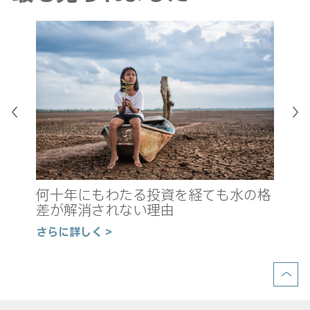
真
新
何十年にもわたる投資を経ても水の格
の
差が解消されない理由
さ
さらに詳しく >