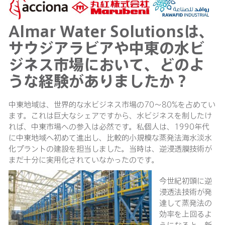
Almar Water Solutionsは、
サウジアラビアや中東の水ビ
ジネス市場において、どのよ
うな経験がありましたか？
中東地域は、世界的な水ビジネス市場の70〜80%を占めてい
ます。これは巨大なシェアですから、水ビジネスを制したけ
れば、中東市場への参入は必然です。私個人は、1990年代
に中東地域へ初めて進出し、比較的小規模な蒸発法海水淡水
化プラントの建設を担当しました。当時は、逆浸透膜技術が
まだ十分に実用化されていなかったのです。
今世紀初頭に逆
浸透法技術が発
達して蒸発法の
効率を上回るよ
うになると、新