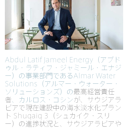
Abdul Latif Jameel Energy（アブド
ゥル・ラティフ・ジャミール・エナジ
ー）の事業部門であるAlmar Water
Solutions（アルマー・ウォーター・
ソリューションズ）の
最高経営責任
者
、カルロス・コシン
が、サウジアラ
ビアで現在建設中の海水淡水化プラン
ト Shuqaiq 3（シュカイク・スリ
ー）の進捗状況と、サウジアラビアや