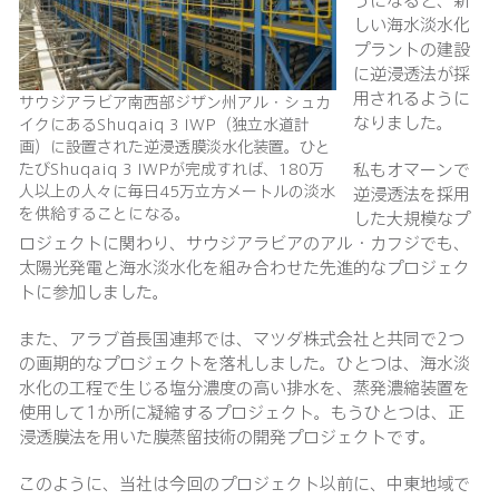
しい海水淡水化
プラントの建設
に逆浸透法が採
用されるように
サウジアラビア南西部ジザン州アル・シュカ
なりました。
イクにあるShuqaiq 3 IWP（独立水道計
画）に設置された逆浸透膜淡水化装置。ひと
たびShuqaiq 3 IWPが完成すれば、180万
私もオマーンで
人以上の人々に毎日45万立方メートルの淡水
逆浸透法を採用
を供給することになる。
した大規模なプ
ロジェクトに関わり、サウジアラビアのアル・カフジでも、
太陽光発電と海水淡水化を組み合わせた先進的なプロジェク
トに参加しました。
また、アラブ首長国連邦では、マツダ株式会社と共同で2つ
の画期的なプロジェクトを落札しました。ひとつは、海水淡
水化の工程で生じる塩分濃度の高い排水を、蒸発濃縮装置を
使用して1か所に凝縮するプロジェクト。もうひとつは、正
浸透膜法を用いた膜蒸留技術の開発プロジェクトです。
このように、当社は今回のプロジェクト以前に、中東地域で