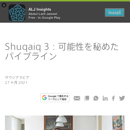
×
ALJ Insights
Toggle
Install
Abdul Latif Jameel
navigation
Free - In Google Play
Shuqaiq 3：可能性を秘めた
パイプライン
サウジアラビア
27 十月 2021