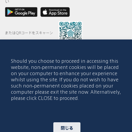
い
またはQRコードをスキャーン
Should you choose to proceed in accessing this
© 2015-2026 Abdul Latif Jameel IPR Company Limited. Permission
website, non-permanent cookies will be placed
to use this site is granted strictly subject to the
Terms of Use
. The
on your computer to enhance your experience
Abdul Latif Jameel name and the Abdul Latif Jameel logotype and
whilst using the site. If you do not wish to have
pentagon-shaped graphics are trademarks or registered trademarks
of Abdul Latif Jameel IPR Company Limited.
such non-permanent cookies placed on your
computer please exit the site now. Alternatively,
利用規約
アクセシビリティポリシー
please click CLOSE to proceed.
著作権表示及び免責事項
クッキーポリシー
プライバシーポリシー
お問い合わせ
閉じる
サイトマップ