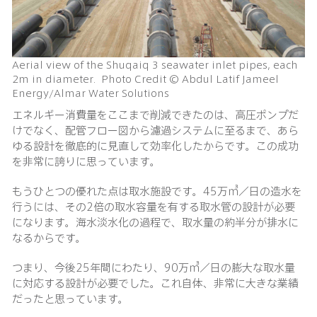
Aerial view of the Shuqaiq 3 seawater inlet pipes, each
2m in diameter. Photo Credit © Abdul Latif Jameel
Energy/Almar Water Solutions
エネルギー消費量をここまで削減できたのは、高圧ポンプだ
けでなく、配管フロー図から濾過システムに至るまで、あら
ゆる設計を徹底的に見直して効率化したからです。この成功
を非常に誇りに思っています。
もうひとつの優れた点は取水施設です。45万㎥／日の造水を
行うには、その2倍の取水容量を有する取水管の設計が必要
になります。海水淡水化の過程で、取水量の約半分が排水に
なるからです。
つまり、今後25年間にわたり、90万㎥／日の膨大な取水量
に対応する設計が必要でした。これ自体、非常に大きな業績
だったと思っています。