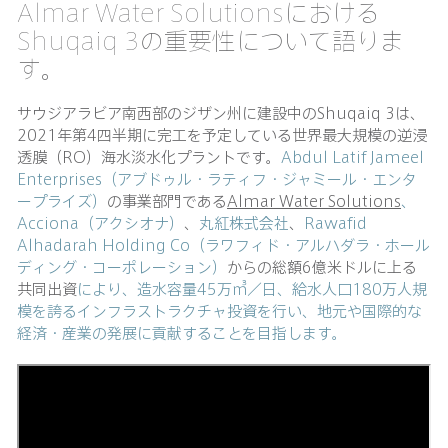
Almar Water Solutionsにおける
Shuqaiq 3の重要性について語りま
す。
サウジアラビア南西部のジザン州に建設中のShuqaiq 3は、
2021年第4四半期に完工を予定している世界最大規模の逆浸
透膜（RO）海水淡水化プラントです。
Abdul Latif Jameel
Enterprises（アブドゥル・ラティフ・ジャミール・エンタ
ープライズ）
の事業部門である
Almar Water Solutions
、
Acciona（アクシオナ）
、
丸紅株式会社
、
Rawafid
Alhadarah Holding Co（ラワフィド・アルハダラ・ホール
ディング・コーポレーション）
からの総額6億米ドルに上る
共同出資
により、造水容量45万㎥／日、給水人口180万人規
模を誇るインフラストラクチャ投資を行い、地元や国際的な
経済・産業の発展に貢献することを目指します。