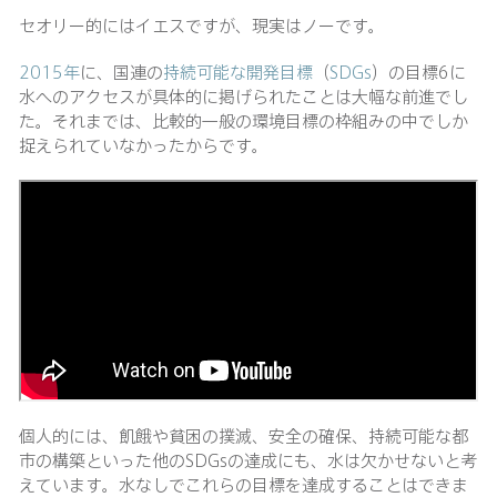
セオリー的にはイエスですが、現実はノーです。
2015年
に、国連の
持続可能な開発目標
（
SDGs
）の目標6に
水へのアクセスが具体的に掲げられたことは大幅な前進でし
た。それまでは、比較的一般の環境目標の枠組みの中でしか
捉えられていなかったからです。
個人的には、飢餓や貧困の撲滅、安全の確保、持続可能な都
市の構築といった他のSDGsの達成にも、水は欠かせないと考
えています。水なしでこれらの目標を達成することはできま