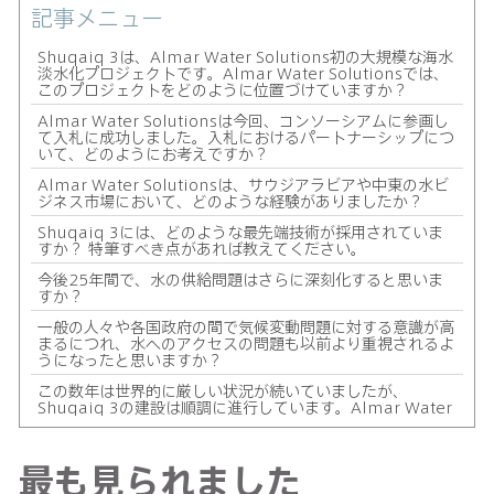
記事メニュー
Shuqaiq 3は、Almar Water Solutions初の大規模な海水
淡水化プロジェクトです。Almar Water Solutionsでは、
このプロジェクトをどのように位置づけていますか？
Almar Water Solutionsは今回、コンソーシアムに参画し
て入札に成功しました。入札におけるパートナーシップにつ
いて、どのようにお考えですか？
Almar Water Solutionsは、サウジアラビアや中東の水ビ
ジネス市場において、どのような経験がありましたか？
Shuqaiq 3には、どのような最先端技術が採用されていま
すか？ 特筆すべき点があれば教えてください。
今後25年間で、水の供給問題はさらに深刻化すると思いま
すか？
一般の人々や各国政府の間で気候変動問題に対する意識が高
まるにつれ、水へのアクセスの問題も以前より重視されるよ
うになったと思いますか？
この数年は世界的に厳しい状況が続いていましたが、
Shuqaiq 3の建設は順調に進行しています。Almar Water
Solutionsは、このプロジェクトを皮切りに、中東地域での
プロジェクトを多く手がけていくことになると思いますか？
最も見られました