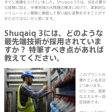
すでに実績を上げていました。Shuqaiq 3では、当社の豊か
な経験に加え、中東地域の水問題の解決に向けて、革新的な
ソリューション開発に継続して取り組む姿勢を示すことがで
きたのではないかと思います。
Shuqaiq 3には、どのような
最先端技術が採用されていま
すか？ 特筆すべき点があれば
教えてください。
このプラントの
優れている点は
2つあります。
ひとつは、高度
なエネルギー回
収技術です。