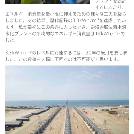
プラントを設計
するにあたり、
エネルギー消費量を最小限に抑えるための様々な工夫を凝ら
3
しました。その結果、歴代記録の3.3kWh/m
を達成してい
ます。私が最初にこの業界に入ったとき、逆浸透膜法海水淡
3
水化プラントの平均的なエネルギー消費量は14kWh/m
で
した。
3
3.3kWh/m
のレベルに到達するには、20年の歳月を要しま
した。この数値を大幅に下回るのは不可能だと思います。