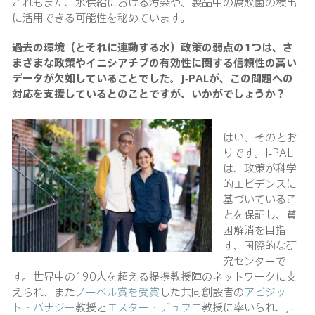
これもまた、水供給における汚染や、製品中の腐敗菌の検出
に活用できる可能性を秘めています。
過去の環境（とそれに連動する水）政策の弱点の
1つは、さ
まざまな政策やイニシアチブの有効性に関する信頼性の高い
データが欠如していることでした。J-PALが、この問題への
対応を支援しているとのことですが、いかがでしょうか？
はい、そのとお
りです。J-PAL
は、政策が科学
的エビデンスに
基づいているこ
とを保証し、貧
困解消を目指
す、国際的な研
究センターで
す。世界中の190人を超える提携教授陣のネットワークに支
えられ、また
ノーベル賞を受賞
した共同創設者の
アビジッ
ト・バナジー
教授と
エスター・デュフロ
教授に率いられ、J-