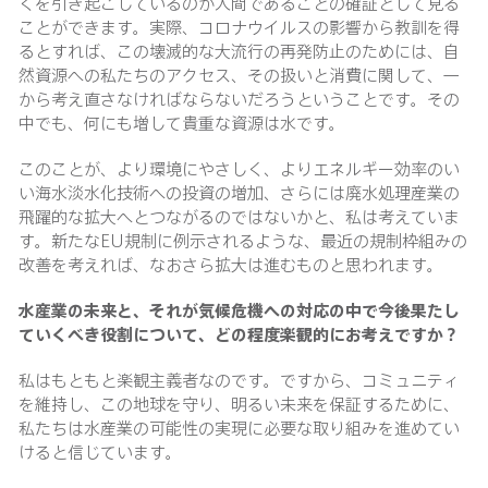
くを引き起こしているのが人間であることの確証として見る
ことができます。実際、コロナウイルスの影響から教訓を得
るとすれば、この壊滅的な大流行の再発防止のためには、自
然資源への私たちのアクセス、その扱いと消費に関して、一
から考え直さなければならないだろうということです。その
中でも、何にも増して貴重な資源は水です。
このことが、より環境にやさしく、よりエネルギー効率のい
い海水淡水化技術への投資の増加、さらには廃水処理産業の
飛躍的な拡大へとつながるのではないかと、私は考えていま
す。新たなEU規制に例示されるような、最近の規制枠組みの
改善を考えれば、なおさら拡大は進むものと思われます。
水産業の未来と、それが気候危機への対応の中で今後果たし
ていくべき役割について、どの程度楽観的にお考えですか？
私はもともと楽観主義者なのです。ですから、コミュニティ
を維持し、この地球を守り、明るい未来を保証するために、
私たちは水産業の可能性の実現に必要な取り組みを進めてい
けると信じています。