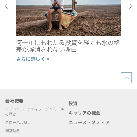
真
新
何十年にもわたる投資を経ても水の格
の
差が解消されない理由
さ
さらに詳しく >
会社概要
投資
アブドゥル・ラティフ・ジャミール
キャリアの機会
の歴史
ニュース・メディア
グローバル拠点
経営理念