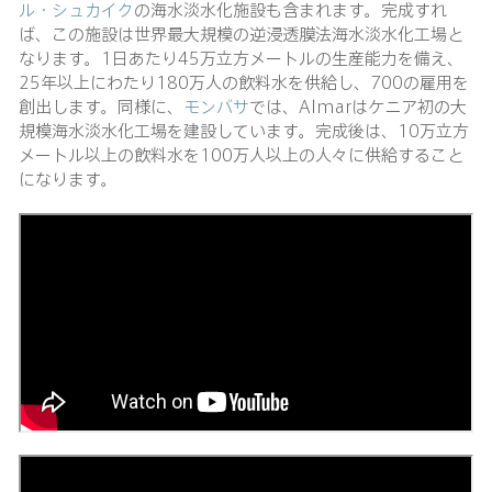
ル・シュカイク
の海水淡水化施設も含まれます。完成すれ
ば、この施設は世界最大規模の逆浸透膜法海水淡水化工場と
なります。1日あたり45万立方メートルの生産能力を備え、
25年以上にわたり180万人の飲料水を供給し、700の雇用を
創出します。同様に、
モンバサ
では、Almarはケニア初の大
規模海水淡水化工場を建設しています。完成後は、10万立方
メートル以上の飲料水を100万人以上の人々に供給すること
になります。