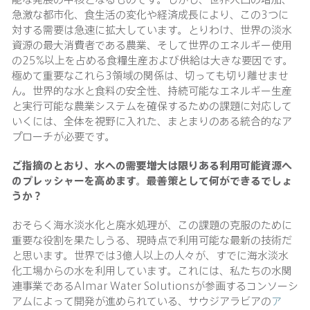
急激な都市化、食生活の変化や経済成長により、この3つに
対する需要は急速に拡大しています。とりわけ、世界の淡水
資源の最大消費者である農業、そして世界のエネルギー使用
の25%以上を占める食糧生産および供給は大きな要因です。
極めて重要なこれら3領域の関係は、切っても切り離せませ
ん。世界的な水と食料の安全性、持続可能なエネルギー生産
と実行可能な農業システムを確保するための課題に対応して
いくには、全体を視野に入れた、まとまりのある統合的なア
プローチが必要です。
ご指摘のとおり、水への需要増大は限りある利用可能資源へ
のプレッシャーを高めます。最善策として何ができるでしょ
うか？
おそらく海水淡水化と廃水処理が、この課題の克服のために
重要な役割を果たしうる、現時点で利用可能な最新の技術だ
と思います。世界では3億人以上の人々が、すでに海水淡水
化工場からの水を利用しています。これには、私たちの水関
連事業であるAlmar Water Solutionsが参画するコンソーシ
アムによって開発が進められている、サウジアラビアの
ア