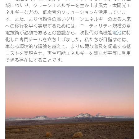
域にわたり、クリーンエネルギーを生み出す風力・太陽光エ
ネルギーなどの、低炭素のソリューションを活用していま
す。また、より信頼性の高いグリーンエネルギーのある未来
への移行を早く実現するためには、ユーティリティ規模の蓄
電技術が必須であるとの認識から、次世代の高機能
電池
に特
化した専門チームを立ち上げました。私たちが目指すのは、
単なる環境的な議論を越えて、より広範な普及を促進する低
コストを実現させ、再生可能エネルギーを誰もが平等に利用
できる存在にすることです。