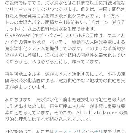
の設備ではすでに、海水淡水化はこれまで以上に持続可能な
ソリューションになりつつあります。例えば、中国で開発さ
れた太陽光発電による海水淡水化システムでは、1平方メー
トルの太陽光パネル面積から1時間あたり1.5ガロン（約5.7
リットル）以上の飲料用淡水を生産できます。
GivePower（ギブ・パワー）というNPO団体は、ケニアと
ハイチの貧困地域で、バッテリー駆動型の太陽光発電による
海水淡水化システムを提供しています。このような革新的技
術がさらに登場し、海水淡水化技術の可能性を最大化してい
くだろうと、私は心から期待し、願っています。
再生可能エネルギー源がますます進化するにつれ、小型の遠
隔海水淡水化装置による、電力供給のない地域での供給も実
施が始まっています。
私たちはまた、海水淡水化・廃水処理技術の可能性を最大限
に引き出すためには、再生可能エネルギーが非常に重要な要
素だとも考えています。そのため、Abdul Latif Jameelの長
期的な理念にはそれが組み込まれています。
FRVを通じて、私たちは
オーストラリア
から
チリ
まで世界全