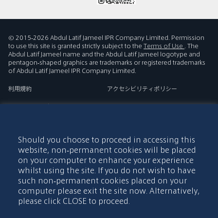
© 2015-2026 Abdul Latif Jameel IPR Company Limited. Permission
to use this site is granted strictly subject to the
Terms of Use
. The
Abdul Latif Jameel name and the Abdul Latif Jameel logotype and
pentagon-shaped graphics are trademarks or registered trademarks
of Abdul Latif Jameel IPR Company Limited.
利用規約
アクセシビリティポリシー
著作権表示及び免責事項
クッキーポリシー
プライバシーポリシー
お問い合わせ
Should you choose to proceed in accessing this
サイトマップ
website, non-permanent cookies will be placed
on your computer to enhance your experience
whilst using the site. If you do not wish to have
such non-permanent cookies placed on your
computer please exit the site now. Alternatively,
please click CLOSE to proceed.