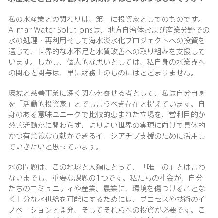
私の水産業との関わりは、第一に投資家としてのものです。
Almar Water Solutionsは、地方自治体および産業分野での
水の処理・再利用そして海水淡水化プロジェクトへの投資を
通じて、世界的な水不足と水質改善への取り組みを支援して
います。しかし、個人的な思いとしては、私自身の水業界へ
の関心と関与は、単に財務上のものにはとどまりません。
環境と慈善事業に深く関心を寄せる者として、私は自分自身
を「活動的投資家」とでも言うべき存在と捉えています。自
身のある意味ユニークで比較的恵まれた立場を、営利目的か
慈善活動かに関わらず、よりよい世界の実現に向けて具体的
かつ有意義な貢献ができるイニシアチブ支援のために活用し
ていきたいと思っています。
水の問題は、この地球と人類にとって、「唯一の」とは言わ
ないまでも、重要な課題の1つです。私たちの社会が、自分
たちのコミュニティや産業、農業に、環境を傷つけることな
く十分な水供給を可能にするためには、プロセスや技術のイ
ノベーションと開発、そしてそれらへの投資が必要です。こ