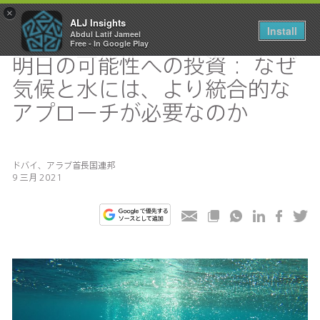
×
ALJ Insights
Install
Abdul Latif Jameel
Toggle
Free - In Google Play
navigation
明日の可能性への投資： なぜ
気候と水には、より統合的な
アプローチが必要なのか
ドバイ、アラブ首長国連邦
9 三月 2021