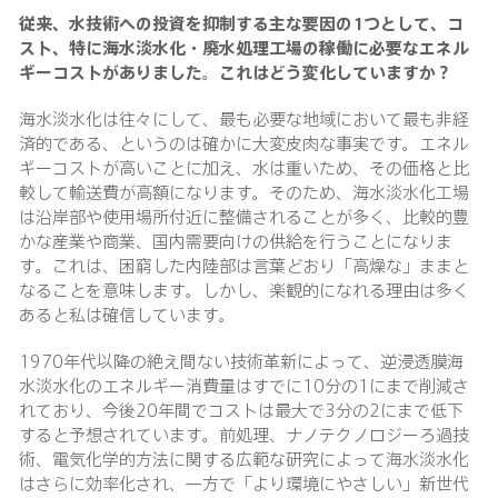
従来、水技術への投資を抑制する主な要因の
1つとして、コ
スト、特に海水淡水化・廃水処理工場の稼働に必要なエネル
ギーコストがありました。これはどう変化していますか？
海水淡水化は往々にして、最も必要な地域において最も非経
済的である、というのは確かに大変皮肉な事実です。エネル
ギーコストが高いことに加え、水は重いため、その価格と比
較して輸送費が高額になります。そのため、海水淡水化工場
は沿岸部や使用場所付近に整備されることが多く、比較的豊
かな産業や商業、国内需要向けの供給を行うことになりま
す。これは、困窮した内陸部は言葉どおり「高燥な」ままと
なることを意味します。しかし、楽観的になれる理由は多く
あると私は確信しています。
1970年代以降の絶え間ない技術革新によって、逆浸透膜海
水淡水化のエネルギー消費量はすでに10分の1にまで削減さ
れており、今後20年間でコストは最大で3分の2にまで低下
すると予想されています。前処理、ナノテクノロジーろ過技
術、電気化学的方法に関する広範な研究によって海水淡水化
はさらに効率化され、一方で「より環境にやさしい」新世代