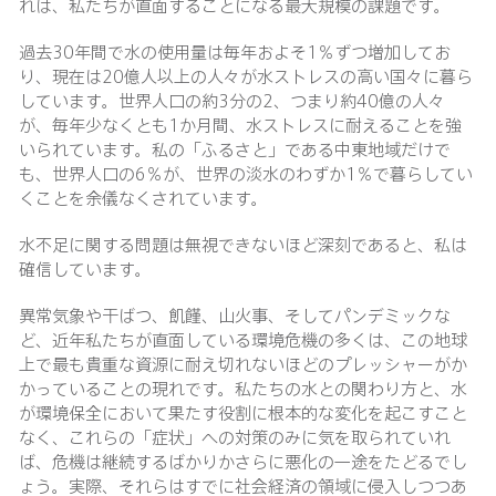
れは、私たちが直面することになる最大規模の課題です。
過去30年間で水の使用量は毎年およそ1％ずつ増加してお
り、現在は20億人以上の人々が水ストレスの高い国々に暮ら
しています。世界人口の約3分の2、つまり約40億の人々
が、毎年少なくとも1か月間、水ストレスに耐えることを強
いられています。私の「ふるさと」である中東地域だけで
も、世界人口の6％が、世界の淡水のわずか1％で暮らしてい
くことを余儀なくされています。
水不足に関する問題は無視できないほど深刻であると、私は
確信しています。
異常気象や干ばつ、飢饉、山火事、そしてパンデミックな
ど、近年私たちが直面している環境危機の多くは、この地球
上で最も貴重な資源に耐え切れないほどのプレッシャーがか
かっていることの現れです。私たちの水との関わり方と、水
が環境保全において果たす役割に根本的な変化を起こすこと
なく、これらの「症状」への対策のみに気を取られていれ
ば、危機は継続するばかりかさらに悪化の一途をたどるでし
ょう。実際、それらはすでに社会経済の領域に侵入しつつあ