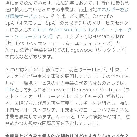
洋にまで及んでいます。ただ近年において、国際的に最も急
速に拡大している私たちの事業は、再生可能
エネルギーおよ
び環境サービス
です。例えば、ごく最近、Osmoflo
SpA（オスモフローSpA）の買収でチリの水サービスセクタ
ーに参入した
Almar Water Solutions（アルマー・ウォータ
ー・ソリューションズ）
や、エジプトでのHassan Allam
Utilities（ハッサン・アーラム・ユーティリティズ）と
Almarの合弁事業を通じてのRidgewood（リッジウッド）
の買収などがあります。
Almarは2016年に設立され、現在はヨーロッパ、中東、ア
フリカおよび中南米で事業を展開しています。その他のエネ
ルギー・環境サービスの主力事業の代表的なものとしては、
FRV
として知られるFotowatio Renewable Ventures（フ
ォトワティオ・リニューアブル・ベンチャーズ）がありま
す。太陽光および風力再生可能エネルギーを専門とし、特に
中南米、オーストラリア、中東およびヨーロッパで精力的に
事業を展開しています。AlmarとFRVは今後数年の間に、意
欲的かつ大規模な国際展開を予定しています。
水産業とご自身の個人的な関わりはどのようなものですか？