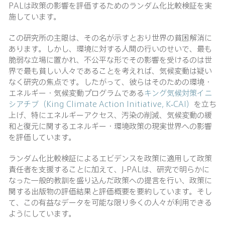
PALは政策の影響を評価するためのランダム化比較検証を実
施しています。
この研究所の主眼は、その名が示すとおり世界の貧困解消に
あります。しかし、環境に対する人間の行いのせいで、最も
脆弱な立場に置かれ、不公平な形でその影響を受けるのは世
界で最も貧しい人々であることを考えれば、気候変動は疑い
なく研究の焦点です。したがって、彼らはそのための環境・
エネルギー・気候変動プログラムである
キング気候対策イニ
シアチブ（King Climate Action Initiative, K-CAI）
を立ち
上げ、特にエネルギーアクセス、汚染の削減、気候変動の緩
和と復元に関するエネルギー・環境政策の現実世界への影響
を評価しています。
ランダム化比較検証によるエビデンスを政策に適用して政策
責任者を支援することに加えて、J-PALは、研究で明らかに
なった一般的教訓を盛り込んだ政策への提言を行い、政策に
関する出版物の評価結果と評価概要を要約しています。そし
て、この有益なデータを可能な限り多くの人々が利用できる
ようにしています。