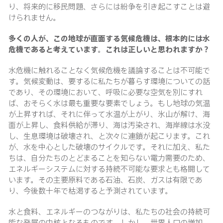
り、将来的に移民問題、さらには紛争を引き起こすことは避
けられません。
多くの人が、この地球が直面する気候危機は、根本的には水
危機であると考えています。これは正しいと思われますか？
水危機に触れることなく気候危機を議論することは不可能で
す。気候変動は、要するに私たちが暮らす環境についての話
であり、その環境において、呼吸に必要な空気を別にすれ
ば、おそらく水は最も重要な要素でしょう。もし地球の気温
が上昇すれば、それに伴って水温が上がり、氷山が解け、海
面が上昇し、食料供給が滞り、海は汚染され、海岸線は水没
し、生息環境は破壊され、と次々に連鎖が起こります。これ
が、水を中心とした破壊のサイクルです。それに加え、私た
ちは、自分たちのとどまることを知らない電力需要のため、
エネルギーシステムに対する持続不可能な要求とも格闘して
います。その主要原料である石油、石炭、ガスは有限であ
り、今後数十年で枯渇すると予測されています。
水と食料、エネルギーのつながりは、私たちの社会の持続可
能な発展の中核となるものです。しかし、世界人口の増加、