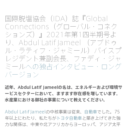
国際脱塩協会（IDA）誌『Global
Connections（グローバル・コネク
ションズ）』2021年第1四半期号よ
り、Abdul Latif Jameel （アブドゥ
ル・ラティフ・ジャミール）バイスプ
レジデント兼副会長、ファディ・ジャ
ミール
への独占インタビュー・ロング
バージョン
近年、
Abdul Latif Jameelの名は、エネルギーおよび環境サ
ービスセクターにおいて、ますます存在感を増しています。
水産業における御社の事業について教えてください。
Abdul Latif Jameel
の中核事業は従来、
自動車
でした。75
年以上にわたり、私たちが
トヨタ自動車
と築き上げてきた強
力な関係は、中東や北アフリカからヨーロッパ、アジア太平