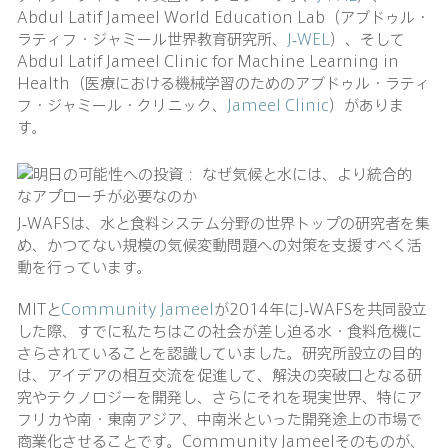
Abdul Latif Jameel World Education Lab（アブドゥル・
ラティフ・ジャミール世界教育研究所、
J-WEL
）、そして
Abdul Latif Jameel Clinic for Machine Learning in
Health（医療における機械学習のためのアブドゥル・ラティ
フ・ジャミール・クリニック、
Jameel Clinic
）がありま
す。
J-WAFSは、水と食料システム分野の世界トップの研究者を集
め、かつてない規模の気候変動問題への対策を支援すべく活
動を行っています。
MITと
Community Jameel
が2014年にJ-WAFSを共同設立
した際、すでに私たちはこの社会が差し迫る水・食料危機に
さらされていることを認識していました。研究所設立の目的
は、アイデアの相互交流を促進して、解決の突破口となる研
究やテクノロジーを開発し、さらにそれを現実世界、特にア
フリカや南・東南アジア、中南米といった開発途上の市場で
商業化させることです。Community Jameelそのものが、