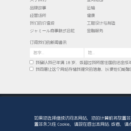
品牌故事
运输
经营场所
健康
我们的价值观
工程设计与制造
ジャミール商事株式会社
金融服务
订阅我们的新闻通讯
我确认我已年满 18 岁，或超过我所居住国的法定成
我同意让这个网站存储我提交的信息，以便他们能够
© 2015-2026 Abdul Latif Jameel IPR Company Limited. Perm
logotype and pentagon-shaped graphics are trademarks or
如果您选择继续访问本网站，您的计算机将放置非永久
使用条款
版权声明与免责声明
隐私政策
置非永久性 Cookie，请现在退出本网站. 或者，