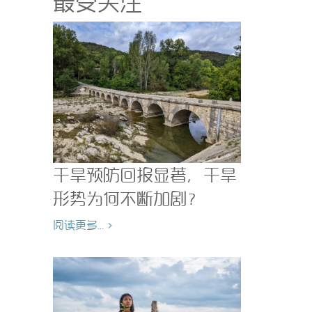
最受关注
干旱预防回报显著，干旱
形势为何不断加剧？
阅读更多... >