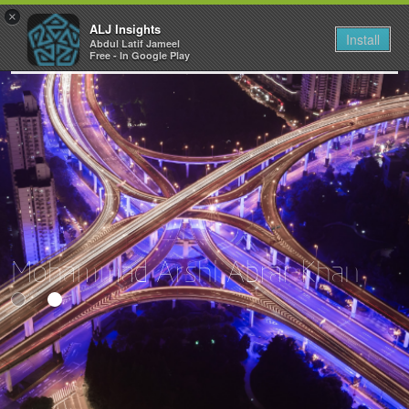
×
ALJ Insights
Install
Abdul Latif Jameel
Toggle
Free - In Google Play
navigation
Mohammad Arshi Abrar Khan