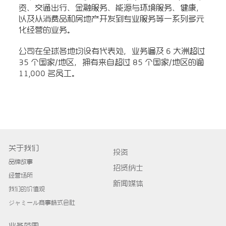
资、交通出行、金融服务、能源与环境服务、健康，
以及从消费品和房地产开发到专业服务等一系列多元
化经营的业务。
公司在全球各地均设有代表处，业务遍及 6 大洲超过
35 个国家/地区，拥有来自超过 85 个国家/地区的逾
11,000 名员工。
关于我们
投资
品牌故事
招贤纳士
经营场所
新闻媒体
我们的价值观
ジャミール商事株式会社
业务范围