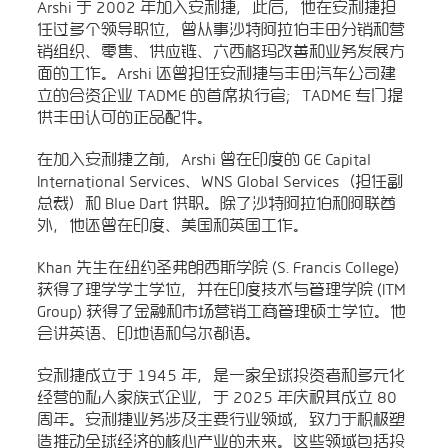
Arshi 于 2002 年加入安利捷，此后，他在安利捷担
任过多个领导职位，曾从事沙特阿拉伯丰田分销和营
销组织、零售、供应链、六西格玛改善和业务发展方
面的工作。Arshi 还曾担任安利捷与丰田汽车公司建
立的合资企业 TADME 的首席执行官；TADME 专门提
供丰田认可的正品配件。
在加入安利捷之前，Arshi 曾在印度的 GE Capital
International Services、WNS Global Services（担任副
总裁）和 Blue Dart 供职。除了沙特阿拉伯和阿联酋
外，他还曾在印度、美国和英国工作。
Khan 先生在纽约圣弗朗西斯学院 (S. Francis College)
获得了理学学士学位，并在印度技术与管理学院 (ITM
Group) 获得了金融和市场营销工商管理硕士学位。他
会讲英语、印地语和乌尔都语。
安利捷成立于 1945 年，是一家全球投资者和多元化
经营的私人家族式企业，于 2025 年庆祝其成立 80
周年。安利捷业务涉及主要行业领域，致力于积极塑
造推动全球经济的核心产业的未来。这些领域包括投