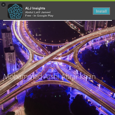
×
ALJ Insights
Install
Abdul Latif Jameel
Toggle
Free - In Google Play
navigation
Mohammad Arshi Abrar Khan