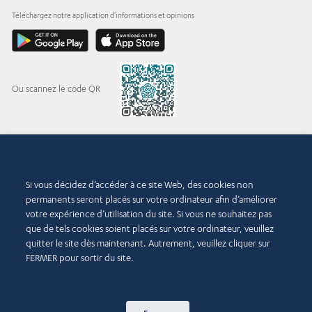
Téléchargez notre application d'informations et opinions
Ou scannez le code QR
© 2015-2026 Abdul Latif Jameel IPR Company Limited. Permission to use this site is
granted strictly subject to the
Terms of Use
. The Abdul Latif Jameel name and the Abdul
Si vous décidez d’accéder à ce site Web, des cookies non
Latif Jameel logotype and pentagon-shaped graphics are trademarks or registered
permanents seront placés sur votre ordinateur afin d’améliorer
trademarks of Abdul Latif Jameel IPR Company Limited.
votre expérience d’utilisation du site. Si vous ne souhaitez pas
Conditions d’utilisation
que de tels cookies soient placés sur votre ordinateur, veuillez
Politique d’accessibilité
quitter le site dès maintenant. Autrement, veuillez cliquer sur
Droits d’auteur et décharge de
FERMER pour sortir du site.
responsabilité
Politique de cookies
Politique de confidentialité
Nous contacter