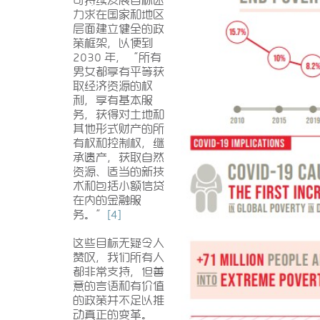
可持续发展目标还
力求在国家和地区
层面建立健全的政
策框架，以便到
2030 年，“所有
男女都享有平等获
取经济资源​的权
利，享有基本服
务，获得对土地和
其他形式财产的所
有权和控制权，继
承遗产​，获取自然
资源、适当的新技
术和包括小额信贷
在内的金融服
务。”
[4]
这些目标无疑令人
赞叹，我们所有人
都非常支持，但善
意的言语和有价值
的政策并不足以推
动真正的变革。