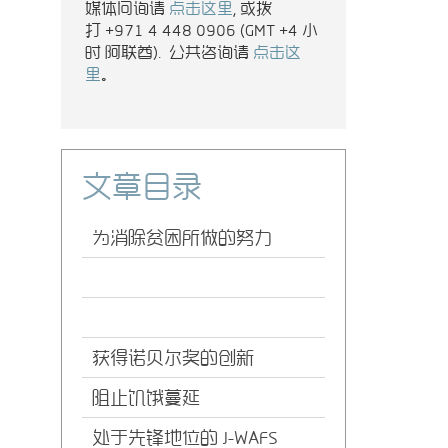
媒体问询请
点击这里
, 或拨
打 +971 4 448 0906 (GMT +4 小
时 阿联酋). 公共咨询请
点击这
里
。
文章目录
为消除贫困所做的努力
获得诺贝尔奖的创新
阻止饥饿蔓延
处于先锋地位的 J-WAFS