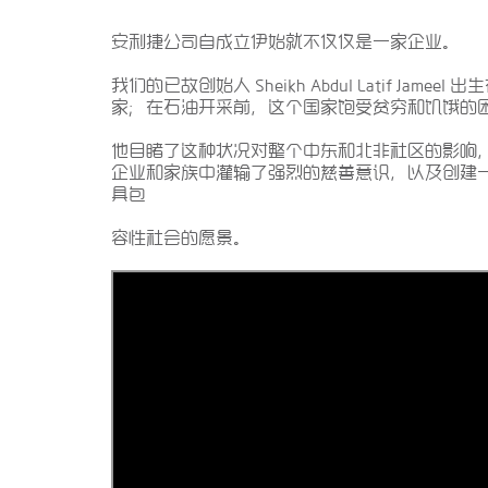
安利捷公司自成立伊始就不仅仅是一家企业。
我们的已故创始人 Sheikh Abdul Latif Jamee
家；在石油开采前，这个国家饱受贫穷和饥饿的
他目睹了这种状况对整个中东和北非社区的影响
企业和家族中灌输了强烈的慈善意识，以及创建
具包
容性社会的愿景。