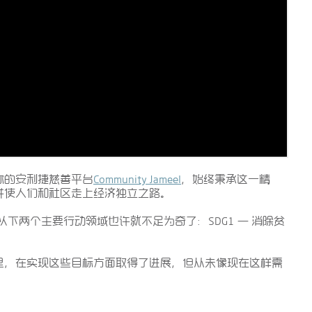
称的安利捷慈善平台
Community Jameel
，始终秉承这一精
并使人们和社区走上经济独立之路。
的以下两个主要行动领域也许就不足为奇了：SDG1 — 消除贫
里，在实现这些目标方面取得了进展，但从未像现在这样需