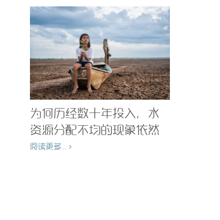
为何历经数十年投入，水
资源分配不均的现象依然
存在？
阅读更多... >