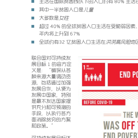
生活在国际贫困线以下的人口约有 80% 生活
其中一半贫困人口是
儿童
大多数是
女性
超过 40% 的全球贫困人口生活在受脆弱因
年内将上升到 67%
全球约有32 亿贫困人口生活在
洪涝高风险
地
联合国对可持续发
展目标 1 的官方定
义是：“确保从各
种来源大量调动资
源，包括通过加强
发展合作，以便为
发展中国家，特别
是最不发达国家提
供充分和可预测的
手段，以执行各方
面消除贫穷的方案
和政策。”