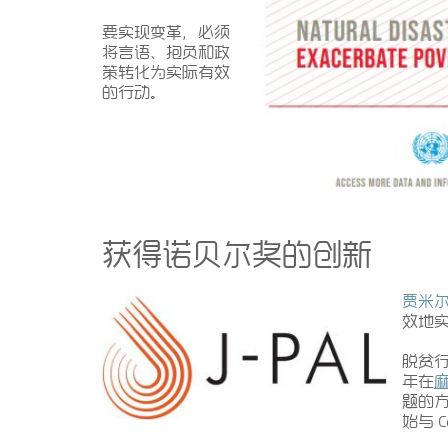
要实现变革，必须
将言语、抱负和政
策转化为实际有效
的行动。
获得诺贝尔奖的创新
贾米
效地
脱贫行动研
年在
题的方
始与 C