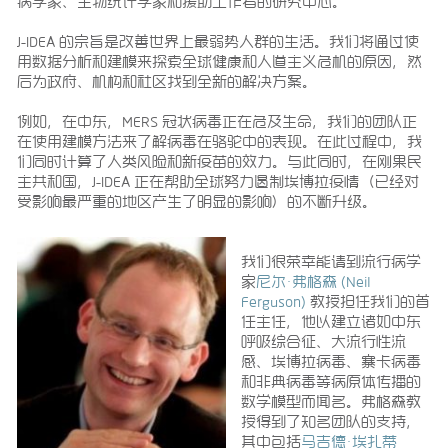
病学家、生物统计学家和援助工作者的研究中心。
J-IDEA 的宗旨是改善世界上最弱势人群的生活。我们将通过使
用数据分析和建模来探索全球健康和人道主义危机的原因，然
后为政府、机构和社区找到全新的解决方案。
例如，在中东，MERS 冠状病毒正在危及生命，我们的团队正
在使用建模方法来了解病毒在骆驼中的表现。在此过程中，我
们同时计算了人类风险和新疫苗的效力。与此同时，在刚果民
主共和国，J-IDEA 正在帮助全球努力遏制埃博拉疫情（已经对
受影响最严重的地区产生了明显的影响）的不断升级。
我们很荣幸能请到流行病学
家
尼尔·弗格森 (Neil
Ferguson)
教授担任我们的首
任主任，他以建立诸如中东
呼吸综合征、大流行性流
感、埃博拉病毒、寨卡病毒
和非典病毒等病原体传播的
数学模型而闻名。弗格森教
授得到了知名团队的支持，
其中包括
马吉德·埃扎蒂