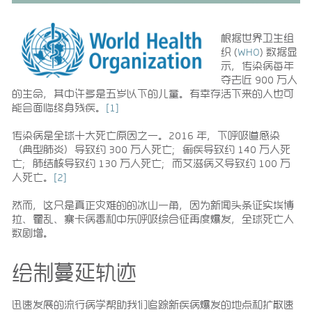
根据世界卫生组
织 (
WHO
) 数据显
示，传染病每年
夺去近 900 万人
的生命，其中许多是五岁以下的儿童。有幸存活下来的人也可
能会面临终身残疾。
[1]
传染病是全球十大死亡原因之一。2016 年，下呼吸道感染
（典型肺炎）导致约 300 万人死亡；痢疾导致约 140 万人死
亡；肺结核导致约 130 万人死亡；而艾滋病又导致约 100 万
人死亡。
[2]
然而，这只是真正灾难的的冰山一角，因为新闻头条证实埃博
拉、霍乱、寨卡病毒和中东呼吸综合征再度爆发，全球死亡人
数剧增。
绘制蔓延轨迹
迅速发展的流行病学帮助我们追踪新疾病爆发的地点和扩散速