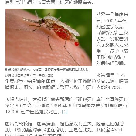
急剧上升与同年该国大西洋地区的地震有关。
从另一个角度来
看，2002 年在
知名医学杂志
《柳叶刀》
上发
表的一份报告研
究了终极人为灾
难——战争（战
争期间和战后）
对疾病的影响。
斯蒂芬森按蚊以人类为宿主。这种蚊子是一种已知的疟疾媒介，
报告确定了 25
从埃及到中国均有分布。来源：CDC
个受战争冲突影响的国家，大部分位于撒哈拉以南非洲，呼吸
道感染、痢疾、麻疹和疟疾致死人数占总死亡人数的 70%。
该报告估计，大规模流离失所后的“粗略死亡率”比基线死亡
率高 60 多倍，并强调 1994 年 6 月戈马爆发霍乱和痢疾后有
12,000 名卢旺达难民死亡。
[1]
图片可能较暗，图案清晰，但信息没有丢失。随着危险的增
加，我们的应对手段也在增加。正是在此处，我确定 Abdul
Latif Jameel 可以发挥重要作用。