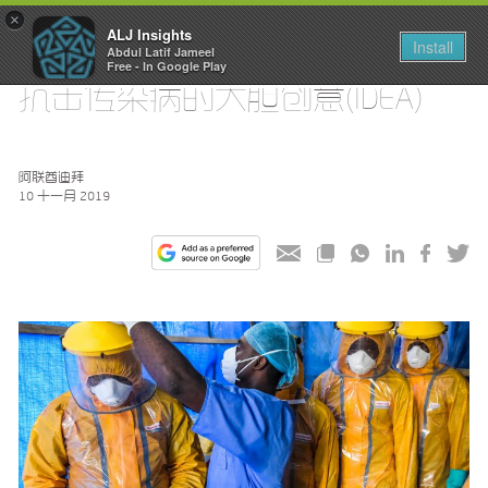
×
ALJ Insights
Install
Abdul Latif Jameel
Toggle
Free - In Google Play
navigation
抗击传染病的大胆创意(IDEA)
阿联酋迪拜
10 十一月 2019