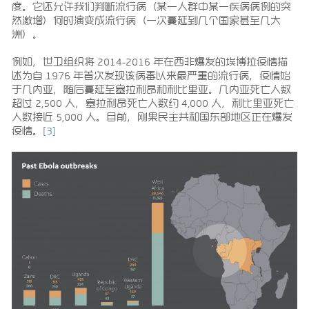
度。它还允许我们判断流行病（某一人群中某一疾病病例的突
然激增）何时演变成流行病（一次蔓延到几个国家甚至几大
洲）。
例如，世卫组织将 2014-2016 年在西非爆发的埃博拉疫情描
述为自 1976 年首次发现该病毒以来最严重的流行病，疫情始
于几内亚，随后蔓延至塞拉利昂和利比里亚。几内亚死亡人数
超过 2,500 人，塞拉利昂死亡人数约 4,000 人，利比里亚死亡
人数接近 5,000 人。目前，刚果民主共和国东部地区正在爆发
疫情。
[3]