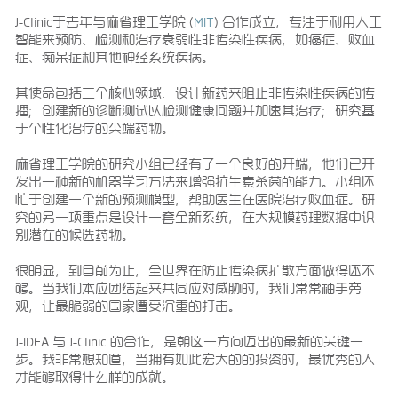
J-Clinic于去年与麻省理工学院 (
MIT
) 合作成立，专注于利用人工
智能来预防、检测和治疗衰弱性非传染性疾病，如癌症、败血
症、痴呆症和其他神经系统疾病。
其使命包括三个核心领域：设计新药来阻止非传染性疾病的传
播；创建新的诊断测试以检测健康问题并加速其治疗；研究基
于个性化治疗的尖端药物。
麻省理工学院的研究小组已经有了一个良好的开端，他们已开
发出一种新的机器学习方法来增强抗生素杀菌的能力。小组还
忙于创建一个新的预测模型，帮助医生在医院治疗败血症。研
究的另一项重点是设计一套全新系统，在大规模药理数据中识
别潜在的候选药物。
很明显，到目前为止，全世界在防止传染病扩散方面做得还不
够。当我们本应团结起来共同应对威胁时，我们常常袖手旁
观，让最脆弱的国家遭受沉重的打击。
J-IDEA 与 J-Clinic 的合作，是朝这一方向迈出的最新的关键一
步。我非常想知道，当拥有如此宏大的的投资时，最优秀的人
才能够取得什么样的成就。