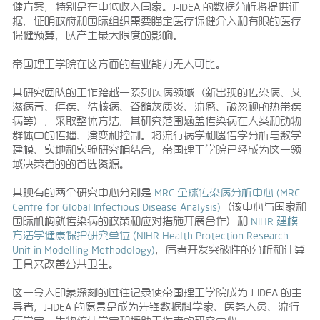
健方案，特别是在中低收入国家。J-IDEA 的数据分析将提供证
据，证明政府和国际组织需要瞄定医疗保健介入和有限的医疗
保健预算，以产生最大限度的影响。
帝国理工学院在这方面的专业能力无人可比。
其研究团队的工作跨越一系列疾病领域（新出现的传染病、艾
滋病毒、疟疾、结核病、脊髓灰质炎、流感、被忽视的热带疾
病等），采取整体方法，其研究范围涵盖传染病在人类和动物
群体中的传播、演变和控制。将流行病学和遗传学分析与数学
建模、实地和实验研究相结合，帝国理工学院已经成为这一领
域决策者的的首选资源。
其现有的两个研究中心分别是
MRC 全球传染病分析中心 (MRC
Centre for Global Infectious Disease Analysis)
（该中心与国家和
国际机构就传染病的政策和应对措施开展合作）和
NIHR 建模
方法学健康保护研究单位 (NIHR Health Protection Research
Unit in Modelling Methodology)
，后者开发突破性的分析和计算
工具来改善公共卫生。
这一令人印象深刻的过往记录使帝国理工学院成为 J-IDEA 的主
导者，J-IDEA 的愿景是成为先锋数据科学家、医务人员、流行