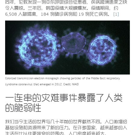
同年，伦敦发现一例中东呼吸综合征患者，疾病跨境速度之快
令人震惊。三年后，韩国疫情大规模爆发。疫情期间，约
6,508 人被隔离，184 例确诊病例和 19 例死亡病例。
[1]
Colorized transmission electron micrograph showing particles of the Middle East respiratory
syndrome coronavirus that emerged in 2012. Credit: NIAID
一连串的灾难事件暴露了人类
的脆弱性
我们当今生活的世界与几十年前的世界截然不同。人口激增给
基础设施和资源带来了新的压力。在许多国家，越来越多的人
生活在比以往更狭窄的范围内，人口密度越来越大。