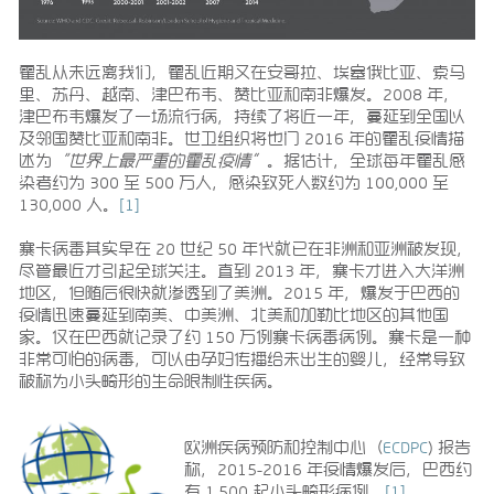
霍乱从未远离我们，霍乱近期又在安哥拉、埃塞俄比亚、索马
里、苏丹、越南、津巴布韦、赞比亚和南非爆发。2008 年，
津巴布韦爆发了一场流行病，持续了将近一年，蔓延到全国以
及邻国赞比亚和南非。世卫组织将也门 2016 年的霍乱疫情描
述为
“世界上最严重的霍乱疫情”
。据估计，全球每年霍乱感
染者约为 300 至 500 万人，感染致死人数约为 100,000 至
130,000 人。
[1]
寨卡病毒其实早在 20 世纪 50 年代就已在非洲和亚洲被发现，
尽管最近才引起全球关注。直到 2013 年，寨卡才进入大洋洲
地区，但随后很快就渗透到了美洲。2015 年，爆发于巴西的
疫情迅速蔓延到南美、中美洲、北美和加勒比地区的其他国
家。仅在巴西就记录了约 150 万例寨卡病毒病例。寨卡是一种
非常可怕的病毒，可以由孕妇传播给未出生的婴儿，经常导致
被称为小头畸形的生命限制性疾病。
欧洲疾病预防和控制中心（
ECDPC
) 报告
称，2015-2016 年疫情爆发后，巴西约
有 1,500 起小头畸形病例。
[1]