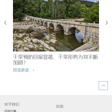
均
为
的
干旱预防回报显著，干旱形势为何不断
加剧？
阅读
阅读更多... >
关于我们
投资
品牌故事