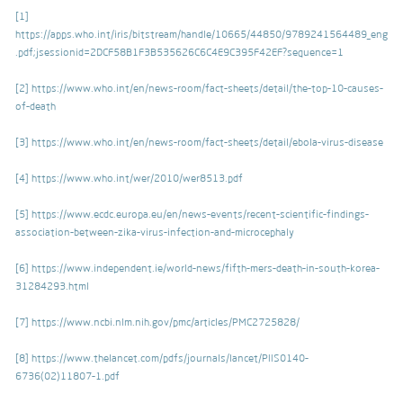
[1]
https://apps.who.int/iris/bitstream/handle/10665/44850/9789241564489_eng
.pdf;jsessionid=2DCF58B1F3B535626C6C4E9C395F42EF?sequence=1
[2]
https://www.who.int/en/news-room/fact-sheets/detail/the-top-10-causes-
of-death
[3]
https://www.who.int/en/news-room/fact-sheets/detail/ebola-virus-disease
[4]
https://www.who.int/wer/2010/wer8513.pdf
[5]
https://www.ecdc.europa.eu/en/news-events/recent-scientific-findings-
association-between-zika-virus-infection-and-microcephaly
[6]
https://www.independent.ie/world-news/fifth-mers-death-in-south-korea-
31284293.html
[7]
https://www.ncbi.nlm.nih.gov/pmc/articles/PMC2725828/
[8]
https://www.thelancet.com/pdfs/journals/lancet/PIIS0140-
6736(02)11807-1.pdf