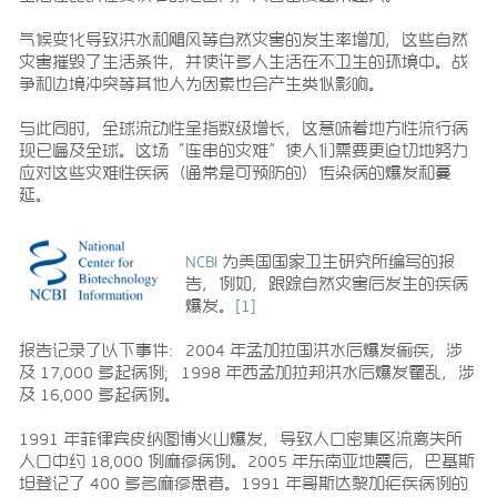
气候变化导致洪水和飓风等自然灾害的发生率增加，这些自然
灾害摧毁了生活条件，并使许多人生活在不卫生的环境中。战
争和边境冲突等其他人为因素也会产生类似影响。
与此同时，全球流动性呈指数级增长，这意味着地方性流行病
现已遍及全球。这场“连串的灾难”使人们需要更迫切地努力
应对这些灾难性疾病（通常是可预防的）传染病的爆发和蔓
延。
NCBI
为美国国家卫生研究所编写的报
告，例如，跟踪自然灾害后发生的疾病
爆发。
[1]
报告记录了以下事件：2004 年孟加拉国洪水后爆发痢疾，涉
及 17,000 多起病例；1998 年西孟加拉邦洪水后爆发霍乱，涉
及 16,000 多起病例。
1991 年菲律宾皮纳图博火山爆发，导致人口密集区流离失所
人口中约 18,000 例麻疹病例。2005 年东南亚地震后，巴基斯
坦登记了 400 多名麻疹患者。1991 年哥斯达黎加疟疾病例的