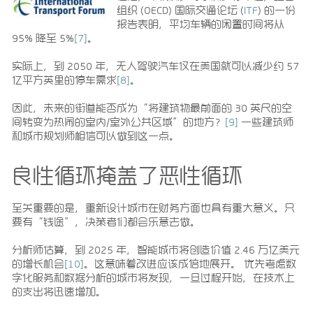
组织 (OECD) 国际交通论坛 (
ITF
) 的一份
报告表明，平均车辆的闲置时间将从
95% 降至 5%
[7]
。
实际上，到 2050 年，无人驾驶汽车仅在美国就可以减少约 57
亿平方英里的停车需求
[8]
。
因此，未来的街道能否成为“将建筑物最前面的 30 英尺的空
间转变为热闹的室内/室外公共区域”的地方？
[9]
一些建筑师
和城市规划师相信可以做到这一点。
良性循环掩盖了恶性循环
至关重要的是，重新设计城市在财务方面也具有重大意义。只
要有“钱途”，决策者们都会乐意去做。
分析师估算，到 2025 年，智能城市将创造价值 2.46 万亿美元
的增长机会
[10]
。这意味着改进应该成倍地展开。 优先考虑数
字化服务和数据分析的城市将发现，一旦过程开始，在技术上
的支出将迅速增加。