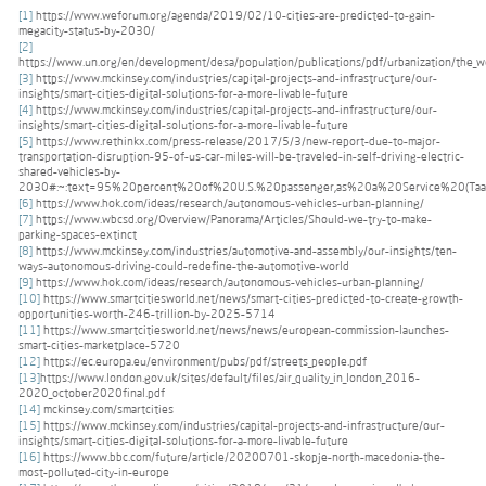
[1]
https://www.weforum.org/agenda/2019/02/10-cities-are-predicted-to-gain-
megacity-status-by-2030/
[2]
https://www.un.org/en/development/desa/population/publications/pdf/urbanization/the_wo
[3]
https://www.mckinsey.com/industries/capital-projects-and-infrastructure/our-
insights/smart-cities-digital-solutions-for-a-more-livable-future
[4]
https://www.mckinsey.com/industries/capital-projects-and-infrastructure/our-
insights/smart-cities-digital-solutions-for-a-more-livable-future
[5]
https://www.rethinkx.com/press-release/2017/5/3/new-report-due-to-major-
transportation-disruption-95-of-us-car-miles-will-be-traveled-in-self-driving-electric-
shared-vehicles-by-
2030#:~:text=95%20percent%20of%20U.S.%20passenger,as%20a%20Service%20(Ta
[6]
https://www.hok.com/ideas/research/autonomous-vehicles-urban-planning/
[7]
https://www.wbcsd.org/Overview/Panorama/Articles/Should-we-try-to-make-
parking-spaces-extinct
[8]
https://www.mckinsey.com/industries/automotive-and-assembly/our-insights/ten-
ways-autonomous-driving-could-redefine-the-automotive-world
[9]
https://www.hok.com/ideas/research/autonomous-vehicles-urban-planning/
[10]
https://www.smartcitiesworld.net/news/smart-cities-predicted-to-create-growth-
opportunities-worth-246-trillion-by-2025-5714
[11]
https://www.smartcitiesworld.net/news/news/european-commission-launches-
smart-cities-marketplace-5720
[12]
https://ec.europa.eu/environment/pubs/pdf/streets_people.pdf
[13]
https://www.london.gov.uk/sites/default/files/air_quality_in_london_2016-
2020_october2020final.pdf
[14]
mckinsey.com/smartcities
[15]
https://www.mckinsey.com/industries/capital-projects-and-infrastructure/our-
insights/smart-cities-digital-solutions-for-a-more-livable-future
[16]
https://www.bbc.com/future/article/20200701-skopje-north-macedonia-the-
most-polluted-city-in-europe