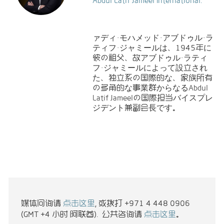
ァディ・モハメッド・アブドゥル・ラ
ティフ・ジャミールは、1945年に
彼の祖父、故アブドゥル・ラティ
フ・ジャミールによって設立され
た、独立系の国際的な、家族所有
の多角的な事業群からなる
Abdul
Latif Jameel
の国際担当バイスプレ
ジデント兼副会長です。
媒体问询请
点击这里
, 或拨打 +971 4 448 0906
(GMT +4 小时 阿联酋). 公共咨询请
点击这里
。