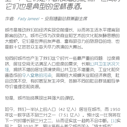
它们也是典型的金杯毒酒。
作者：
Fady Jameel
– 安利捷副总裁兼副主席
城市是推动我们的经济实现空前增长，从而将生活水平提高到
新高的动力。城市已成为改变商业和艺术的文化和发酵思想的
大熔炉。它们是世界的发声者、富有吸引力的旅游目的地、也
是数十亿芸芸众生每天尽力表演的大舞台。
但同时城市也产生了我们这个时代一些最严重的问题：过度拥
挤，居住空间无法满足人口密度的需求；长期
公共卫生状况欠
佳
，拥挤不堪的居住环境使用公共卫生不堪重负；工业化和交
通造成的
令人窒息的污染
；周期性大规模失业和经济衰退；社
会动荡不安，有时甚至发生冲突，各种不同的社会群体相互争
夺价值理念和资源。
但是，城市始终展现出其强大的
弹性。
如今，我们一半以上的人口（42 亿人）居住在城市，而 1950
年这一数字还不到三分之一（7.51 亿人）。预计这一比例将在
下一代时增长到三分之二，从而证实这一趋势不会中断。
[1]
实
际上，到 2030 年，预计将有十多个城市加入“特大城市”