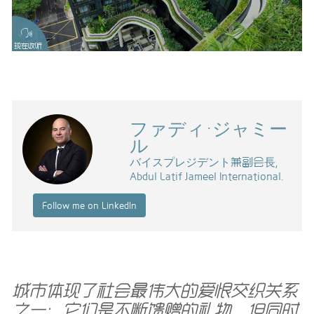
现在收听
ファディ・ジャミー
ル
バイスプレジデント兼副会長,
Abdul Latif Jameel International.
Follow me on LinkedIn
城市体现了社会最伟大的爱恨交织关系
之一：它们是不断馈赠的礼物，但同时