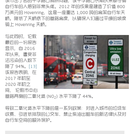
该市出了名的十字路口拥挤问题，该十字路口长期以来都令骑
自行车的人感到非常头疼。2012 年的成果是建造了价值 800
万美元的 Hovenring，这是一座重达 1,000 吨的高架自行车天
桥。降低了天桥底下的道路高度，以确保人们通过平缓的坡度
骑上 Hovenring 天桥。
与此同时，伦敦
最近的一份报告
显示，自 2016
年以来，遭受非
法污染的人数下
降了 94%。
[13]
该报告表明，在
2017 年初至
2020 年初之
间， 伦敦市中心
道路两侧的二氧化氮 (NO
) 水平下降了 44%。
2
导致二氧化氮水平下降的是一系列政策：对进入城市的垃圾车
收费、引进低排放的公交车、禁止柴油出租车的新法律以及对
自行车空间的额外保护。