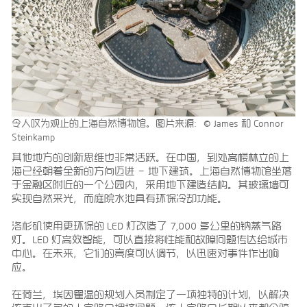
令人叹为观止的上海自然博物馆。图片来源：© James 和 Connor
Steinkamp
其他地方的创新思维也非常活跃。在中国，到处高楼林立的上
海已经朝着全新的方向迈进 – 地下建筑。上海自然博物馆坐落
于金融区附近的一个公园内，采用地下建造结构。其玻璃墙可
实现自然采光，而庭院水池具有环保冷却功能。
洛杉矶使用更环保的 LED 灯改造了 7,000 多公里的钠蒸气路
灯。LED 灯高效智能，可以直接将性能和故障问题传达给城市
中心。在未来，它们的亮度可以调节，以迅速对事件作出响
应。
在荷兰，埃因霍温的规划人员制定了一项独特的计划，以解决