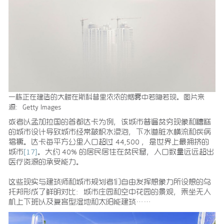
一栋正在建造的大楼在斯科普里浓浓的烟雾中若隐若现。图片来
源：Getty Images
或者以孟加拉国的首都达卡为例，该城市普遍贫穷现象和糟糕
的城市设计导致城市经常被积水浸泡，下水道脏水横流和疾病
猖獗。达卡每平方公里人口超过 44,500 ，是世界上最拥挤的
城市
[17]
。大约 40% 的居民居住在贫民窟，人口数量远远超出
医疗资源的承受能力。
这些现实与建筑师和城市规划者们自由发挥想象力所设想的乌
托邦形成了鲜明对比：城市庄园和空中花园的景观，乘坐无人
机上下班以及复育型湿地和太阳能建筑……