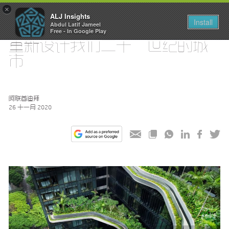
×
ALJ Insights
Install
Abdul Latif Jameel
Toggle
Free - In Google Play
navigation
重新设计我们二十一世纪的城
市
阿联酋迪拜
26 十一月 2020