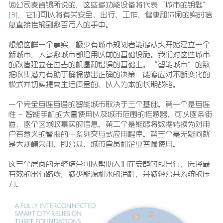
询公司麦肯锡所说的，这些多功能设备将代表“城市的钥匙”
[3]
，它们可以将有关安全、出行、工作、健康和休闲的实时信
息直接传输到数百万人的手中。
想想这样一个事实：极少有城市规划者能够从头开始建立一个
新城市，大多数城市都沿用以前的基础设施。我们对这些城市
的改造建立在过去的机遇和错误的基础上。“智能城市”的数
据收集潜力有助于确保做出正确的决策：能够应对不断变化的
模式并切实提高生活质量的、以人为本的长期战略。
一个完全互连互通的智能城市取决于三个基础。第一个是互连
性 – 智能手机的大量使用以及城市范围的传感器，可以逐条街
道、逐个区域收集实时信息。第二个是能够将数据转换为对用
户有意义的警报的一系列交互式应用程序。第三个毫无疑问就
是大规模采用，即公众、城市官员和企业普遍使用。
这三个层面的无缝结合可以帮助人们在安静时段出行，选择最
有效的出行路线，减少能源和水的消耗，并减轻公共系统的压
力。