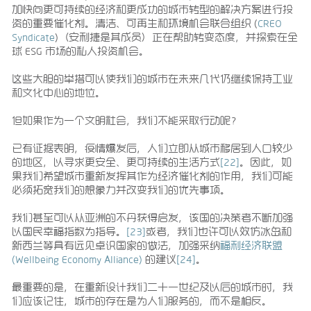
加快向更可持续的经济和更成功的城市转型的解决方案进行投
资的重要催化剂。清洁、可再生和环境机会联合组织 (
CREO
Syndicate
)（安利捷是其成员）正在帮助转变态度，并探索在全
球 ESG 市场的私人投资机会。
这些大胆的举措可以使我们的城市在未来几代仍继续保持工业
和文化中心的地位。
但如果作为一个文明社会，我们不能采取行动呢？
已有证据表明，疫情爆发后，人们立即从城市移居到人口较少
的地区，以寻求更安全、更可持续的生活方式
[22]
。因此，如
果我们希望城市重新发挥其作为经济催化剂的作用，我们可能
必须拓宽我们的想象力并改变我们的优先事项。
我们甚至可以从亚洲的不丹获得启发，该国的决策者不断加强
以国民幸福指数为指导。
[23]
或者，我们也许可以效仿冰岛和
新西兰等具有远见卓识国家的做法，加强采纳
福利经济联盟
(Wellbeing Economy Alliance)
的建议
[24]
。
最重要的是，在重新设计我们二十一世纪及以后的城市时，我
们应该记住，城市的存在是为人们服务的，而不是相反。