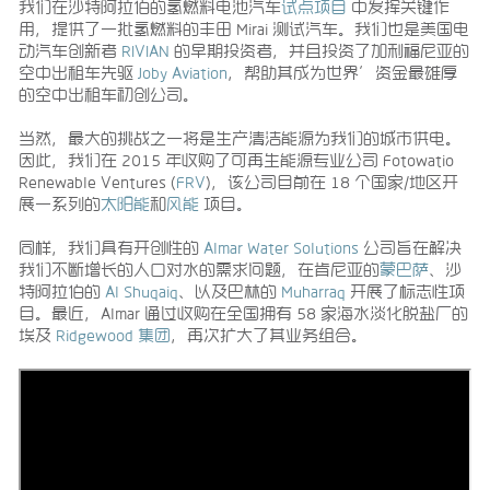
我们在沙特阿拉伯的氢燃料电池汽车
试点项目
中发挥关键作
用，提供了一批氢燃料的丰田 Mirai 测试汽车。我们也是美国电
动汽车创新者
RIVIAN
的早期投资者，并且投资了加利福尼亚的
空中出租车先驱
Joby Aviation
，帮助其成为世界’资金最雄厚
的空中出租车初创公司。
当然，最大的挑战之一将是生产清洁能源为我们的城市供电。
因此，我们在 2015 年收购了可再生能源专业公司 Fotowatio
Renewable Ventures (
FRV
)，该公司目前在 18 个国家/地区开
展一系列的
太阳能
和
风能
项目。
同样，我们具有开创性的
Almar Water Solutions
公司旨在解决
我们不断增长的人口对水的需求问题，在肯尼亚的
蒙巴萨
、沙
特阿拉伯的
Al Shuqaiq
、以及巴林的
Muharraq
开展了标志性项
目。最近，Almar 通过收购在全国拥有 58 家海水淡化脱盐厂的
埃及
Ridgewood 集团
，再次扩大了其业务组合。