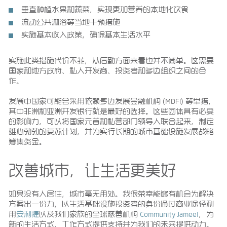
垂直种植水果和蔬菜，实现更加营养的本地化饮食
流动公共淋浴等当地干预措施
实施基本收入政策，确保基本生活水平
实施此类措施代价不菲，从后勤方面来看也并不简单。这需要
国家和地方政府、私人开发商、投资者和多边组织之间的合
作。
发展中国家可能会采用依赖多边发展金融机构 (MDFI) 等举措，
其中非洲和亚洲开发银行就是最好的选择。这些团体具有必要
的影响力，可以将国家元首和私营部门领导人联合起来，制定
雄心勃勃的复苏计划，并为实行长期的城市基础设施发展战略
筹集资金。
改善城市，让生活更美好
如果没有人居住，城市毫无用处。我很荣幸能够有机会为解决
方案出一份力，以生活基础设施投资者的身份通过商业途径利
用
安利捷
以及我们家族的全球慈善机构
Community Jameel
，为
新的生活方式、工作方式提供支持并为我们的未来提供动力。