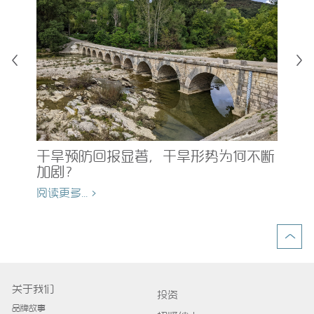
均
为
的
干旱预防回报显著，干旱形势为何不断
加剧？
阅读
阅读更多... >
关于我们
投资
品牌故事