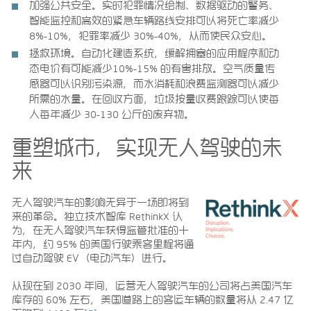
加强公共安全。实时犯罪情况绘制、数据驱动的警务、
智能监控和高效的紧急车辆路线安排可以将死亡率减少
8%-10%，犯罪率减少 30%-40%，从而使民众安心。
拯救环境。自动化建造系统，缓解拥塞的应用程序和动
态电价有可能减少10%-15% 的有害排放。空气质量传
感器可以识别污染源，而水消耗和浪费监测器可以减少
所需的水量。在回收方面，垃圾按量收费跟踪可以使每
人每年减少 30-130 公斤的废弃物。
重塑城市，实现无人驾驶的未
来
无人驾驶汽车的影响无异于一场即将到
来的革命。独立技术智库 RethinkX 认
为，在无人驾驶汽车获得监管批准的十
年内，约 95% 的美国行驶乘客里程将通
过自动驾驶 EV（电动汽车）进行。
从现在到 2030 年间，运营无人驾驶汽车的公司将占美国汽车
库存的 60% 左右，美国道路上的客运车辆的数量将从 2.47 亿