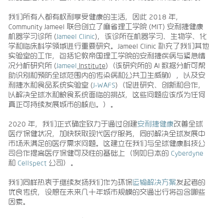
我们所有人都有权利享受健康的生活，因此 2018 年，
Community Jameel 联合创立了麻省理工学院 (MIT) 安利捷健康
机器学习诊所 (
Jameel Clinic
)，该诊所在机器学习、生物学、化
学和临床科学领域进行重要研究。Jameel Clinic 补充了我们其他
实验室的工作，包括伦敦帝国理工学院的安利捷疾病与紧急情
况分析研究所 (
Jameel
Institute
)（该研究所的 AI 数据分析可帮
助识别和预防全球范围内的传染病和公共卫生威胁），以及安
利捷水和食品系统实验室 (
J-WAFS
)（促进研究、创新和合作，
以解决全球水和粮食系统面临的挑战，这些问题应该成为任何
真正可持续发展城市的核心。）。
2020 年，我们正式确定致力于通过创建
安利捷健康
改善全球
医疗保健状况，加快获取现代医疗服务，同时解决全球发展中
市场未满足的医疗需求问题。这建立在我们与全球健康科技公
司合作提高医疗保健可及性的基础上（例如日本的
Cyberdyne
和
Cellspect
公司）。
我们同样热衷于继续发扬我们作为环保
运输解决方案
发起者的
优良传统，设想在未来几十年城市规模的交通出行将包含哪些
因素。