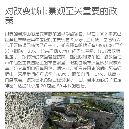
对改变城市景观至关重要的政
策
丹麦的哥本哈根是变革政策的早期引领者，早在 1962 年就已
经禁止车辆在其中世纪的主要街道 Strøget 上行使。之后行人
专用区域项目持续了几十年，如今哥本哈根拥有约96,000 平方
米（街道占 33%，公共广场 67%）的无车空间。
[12]
市政府
制定了一项特殊的交通管理政策，包括限制停车位、减少通往
市中心的主要道路上的车道数量、限制过境车流量以及发展火
车、公交车和自行车网络。据估计，如今在哥本哈根的所有行
程中，采用步行的方式约占 80% ，而骑自行占 14%。从商业
角度来看，该项目本身就已经说明了一切，哥本哈根的“驻足
停留”活动几乎是 20 世纪 60 年代的四倍。