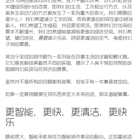
正以飞快的速度向我们走来。进入千禧年以来，我们对社会各
关键组成部分的态度，即我们的生活、工作和出行方式，以及
激发生命动力的方式都发生了一系列重大的变化。我们想要的
是什么？ 我们希望减少工作时间，而有更多的时间在家中陪伴
家人。我们希望工作缩短，并且更加灵活。即使我们对住房的
需求不断增长，我们也希望能够拥有更多的绿色空间。我们希
望，确切地说，
需要
减少污染，呼吸更清洁的空气，考虑我们
子孙的需要。
将当今全球的城市视为一系列旨在改善生活的试管和孵化器。
它们是各种结果截然不同的实验，揭示了人类干预如何帮助或
阻碍我们实现乌托邦式的愿景。
虽然并不是所有的问题都有答案，但似乎有一件事是肯定的。
如果一定要用随便任何东西来定义未来的话，那非
智能
莫属
。
更智能，更快，更清洁，更快
乐
顾名思义，智能手机将成为智能城市革命的核心。正如著名咨