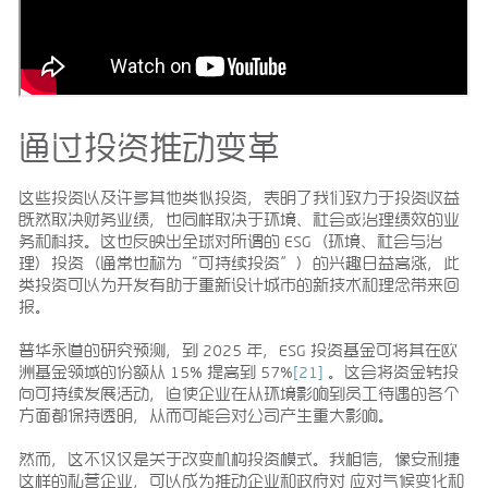
通过投资推动变革
这些投资以及许多其他类似投资，表明了我们致力于投资收益
既然取决财务业绩，也同样取决于环境、社会或治理绩效的业
务和科技。这也反映出全球对所谓的 ESG（环境、社会与治
理）投资（通常也称为“可持续投资”）的兴趣日益高涨，此
类投资可以为开发有助于重新设计城市的新技术和理念带来回
报。
普华永道的研究预测，到 2025 年，ESG 投资基金可将其在欧
洲基金领域的份额从 15% 提高到 57%
[21]
。这会将资金转投
向可持续发展活动，迫使企业在从环境影响到员工待遇的各个
方面都保持透明，从而可能会对公司产生重大影响。
然而，这不仅仅是关于改变机构投资模式。我相信，像安利捷
这样的私营企业，可以成为推动企业和政府对 应对气候变化和