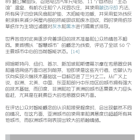
89 套公寓组成，包括电动汽车充电站、11 个自然的“生态
馆”温室、有机农庄和个人花园农庄，其使用
被动冷却
方法，
所有房子均安装风扇和护垫、太阳能电池板，并采用紫外线反
射涂料来减少房屋内部的热能吸收和废水回收，同时使用纸莎
草纸作为生物过滤器对
灰水
和
黑水
进行隔离式排放。
世界各地对此类逐步完善项目的技术准备和公众热情各不相
同。麦肯锡以“智慧城市”的概念为线索，评估了全球 50 个
主要城市中心的当前智能状态。
[14]
阿姆斯特丹、纽约、首尔、新加坡和斯德哥尔摩在传感器安装
和通信网络方面均名列前茅，但即使是这些先行者，也被认为
仅向实现尖端技术基础这一目标迈进了三分之二。从广义上
说，欧洲、北美、中国、东亚和部分中东地区的城市拥有强大
的技术基础，而印度、非洲和拉丁美洲的城市还需要大力迎头
追赶，尤其是在耗费巨大的传感器安装方面。
在评估公众对智能概念的认识和接受程度时，会出现截然不同
的情况。在这方面，亚洲城市的使用率和满意度均超越所有其
他城市，而欧洲城市则表现出较大的抵触情绪。