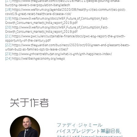
[17]
https://www.theguardian.com/cities/2018/mar/21/people-pouring-dhaka-
bursting-sewers-overpopulation-bangladesh
[18]
https://www.weforum.org/agenda/2020/08/healthy-cities-communities-post-
covid19-great-reset-healthcare-disease-risk/
[19]
http://www3.weforum.org/docs/WEF_Future_of_Consumption_Fast-
Growth_Consumers_markets_India_report_2019.pdf
[20]
http://www3.weforum.org/docs/WEF_Future_of_Consumption_Fast-
Growth_Consumers_markets_India_report_2019.pdf
[21]
https://www.pwc.lu/en/sustainable-finance/docs/pwc-esg-report-the-growth-
opportunity-of-the-century.pdf
[22]
https://www.theguardian.com/business/2020/oct/03/green-and-pleasant-beats-
urban-buzz-as-families-opt-to-leave-cities?
[23]
http://www.gnhcentrebhutan.org/what-is-gnh/gnh-happiness-index/
[24]
https://wellbeingeconomy.org/wego
关于作者
ファディ・ジャミール
バイスプレジデント兼副会長,
Abdul Latif Jameel International.