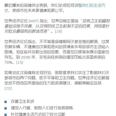
最近爆发的疫情突出表明，我们必须如何
调整我们的生活方
式
，使城市在未来更健康和更公平。
世界经济论坛 (
WEF
) 指出，世界目前正面临“
现有卫生和福利
基础设施不完善，以及预防性卫生机制不足的后果，特别是针
对社会最弱势的群体而言”
。
[18]
世界经济论坛指出，不平等是疫情期间许多苦难的根源，过度
依赖车辆、不健康的饮食和恶劣的环境条件导致城市生活陷入
困境。但这些并非新出现的因素，而是在印度等发展中国家也
存在。到 2030 年，非传染性疾病的增加可能占该国疾病的
70%。
[19]
如果说此次疫情有任何好处，那就是使我们关注了影响我们许
多城市的两个问题，即不平等和卫生问题。世界经济论坛根据
全球不同地区所面临的压力和资源建议，缓解策略应包括
[20]
：
改善卫生系统
增加人行道，鼓励人们进行体育锻炼
针对健康生活方式的个性化诊断