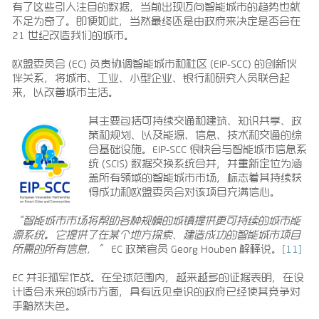
有了这些引人注目的数据，当前出现迈向智能城市的趋势也就
不足为奇了。即便如此，当然最终还是由政府来决定是否会在
21 世纪改造我们的城市。
欧盟委员会 (EC) 负责协调智能城市和社区 (EIP-SCC) 的创新伙
伴关系，将城市、工业、小型企业、银行和研究人员联合起
来，以改善城市生活。
其主要包括可持续交通和建筑、知识共享、政
策和规划、以及能源、信息、技术和交通的综
合基础设施。EIP-SCC 很快会与智能城市信息系
统 (SCIS) 数据交换系统合并，并重新定位为涵
盖所有领域的智能城市市场，标志着其持续获
得成功和欧盟委员会对该项目充满信心。
“智能城市市场将帮助各种规模的城镇提供更可持续的城市能
源系统。它提供了在某个地方探索、建造成功的智能城市项目
所需的所有信息，”
EC 政策官员 Georg Houben 解释说。
[11]
EC 并非孤军作战。在全球范围内，越来越多的证据表明，在设
计适合未来的城市方面，具有远见卓识的政府已经使其竞争对
手黯然失色。