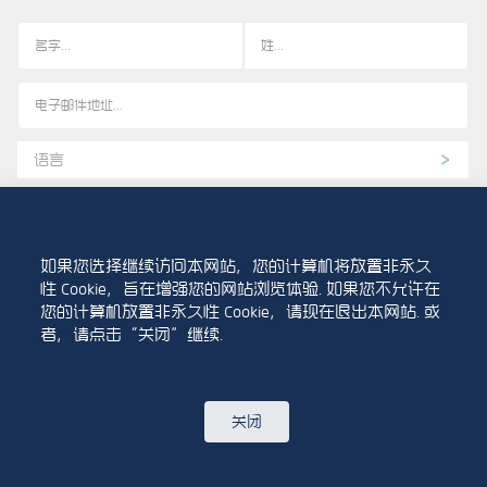
语言
我确认我已年满 18 岁，或超过我所居住国的法定成年年龄。
如果您选择继续访问本网站，您的计算机将放置非永久
我同意让这个网站存储我提交的信息，以便他们能够回复我的询
性 Cookie，旨在增强您的网站浏览体验. 如果您不允许在
问。
您的计算机放置非永久性 Cookie，请现在退出本网站. 或
者，请点击“关闭”继续.
下载我们的新闻洞察应用
关闭
或扫描二维码