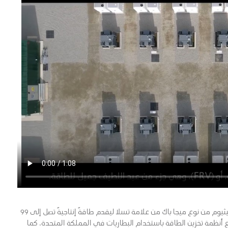
ويعتمد مشروع كلاي تاي على 52 بطاريةً من بطاريات أيون الليثيوم من نوع ميجا باك من علامة تسلا ليقدم طاقةً إنتاجيةً تصل إلى 99
 مشاريع أنظمة تخزين الطاقة باستخدام البطاريات في المملكة المتحدة. كما