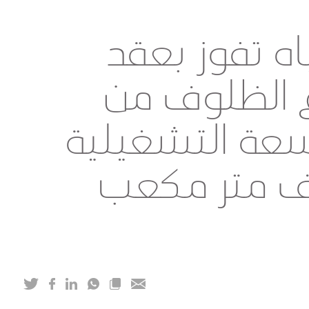
اه تفوز بعقد
الظلوف من
لسعة التشغيلية
ر من 300 ألف متر مكعب