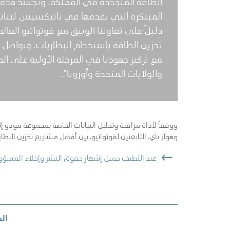
الطاقة المتجددة في المملكة. وتجسد هذه ال
المبتكرة التي نقدمها في ناتيكسيس لتناسب
دليلٌ على تعاوننا الوثيق مع فوتواتيو العا
تخزين الطاقة باستخدام البطاريات. ونواصل ع
مع تركيز جهودنا في المرحلة الأولية على ال
والولايات المتحدة وأوروبا”.
ووفقاً لأداة مراقبة وتحليل البيانات الخاصة بمجموعة مودو 
وهولز باي، التابعتين لفوتواتيو، بين أفضل مشاريع تخزين البط
عبد اللطيف جميل إشعار حقوق النشر وإخلاء المسؤو
ال