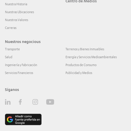
Centro de Medios
Nuestra Historia
Nuestras Ubicaciones
Nuestros Valores
Carreras
Nuestros negocious
Transporte
Terrenos y Bienes Inmuebles
Salud
Energía y Servicios Medioambientales
Ingeniería y Fabricación
Productos de Consumo
Servicios Financieros
Publicidad y Medios
Síganos