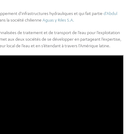
oppement d’infrastructures hydrauliques et qui fait partie
d’Abdul
ans la société chilienne
Aguas y Riles S.A.
nalisées de traitement et de transport de l’eau pour l’exploitation
ermet aux deux sociétés de se développer en partageant l’expertise,
ur local de l’eau et en s’étendant à travers l’Amérique latine.