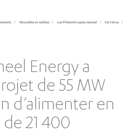
sements
Nouvelles et médias
Les Philanthropies Jameel
Carrières
meel Energy a
rojet de 55 MW
n d’alimenter en
s de 21 400