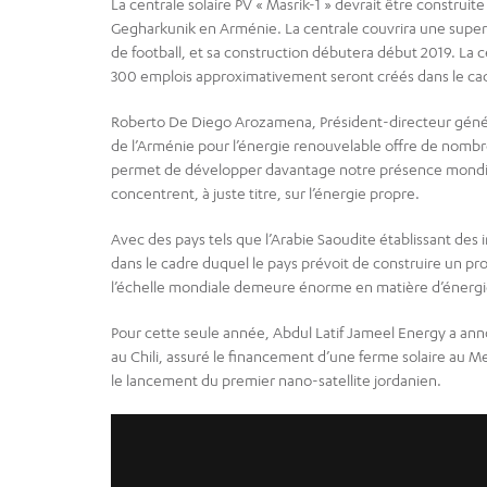
La centrale solaire PV « Masrik-1 » devrait être constru
Gegharkunik en Arménie. La centrale couvrira une superf
de football, et sa construction débutera début 2019. La ce
300 emplois approximativement seront créés dans le cad
Roberto De Diego Arozamena, Président-directeur général
de l’Arménie pour l’énergie renouvelable offre de nomb
permet de développer davantage notre présence mondial
concentrent, à juste titre, sur l’énergie propre.
Avec des pays tels que l’Arabie Saoudite établissant des
dans le cadre duquel le pays prévoit de construire un proj
l’échelle mondiale demeure énorme en matière d’énergi
Pour cette seule année, Abdul Latif Jameel Energy a an
au Chili, assuré le financement d’une ferme solaire au 
le lancement du premier nano-satellite jordanien.