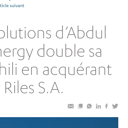
ticle suivant
olutions d’Abdul
nergy double sa
ili en acquérant
Riles S.A.