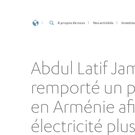
À propos de nous
Nos activités
Investis
Abdul Latif Ja
remporté un p
en Arménie afi
électricité plu