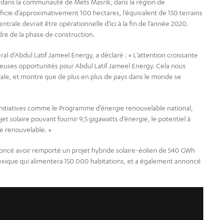
ite dans la communauté de Mets Masrik, dans la région de
icie d’approximativement 100 hectares, l’équivalent de 150 terrains
ntrale devrait être opérationnelle d’ici à la fin de l’année 2020.
re de la phase de construction.
 d’Abdul Latif Jameel Energy, a déclaré : « L’attention croissante
reuses opportunités pour Abdul Latif Jameel Energy. Cela nous
e, et montre que de plus en plus de pays dans le monde se
 initiatives comme le Programme d’énergie renouvelable national,
et solaire pouvant fournir 9,5 gigawatts d’énergie, le potentiel à
e renouvelable. »
noncé avoir remporté un projet hybride solaire-éolien de 540 GWh
Mexique qui alimentera 150 000 habitations, et a également annoncé