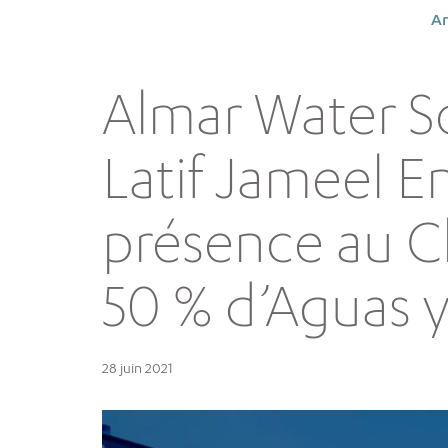
Ar
Almar Water S
Latif Jameel E
présence au Ch
50 % d’Aguas y 
28 juin 2021