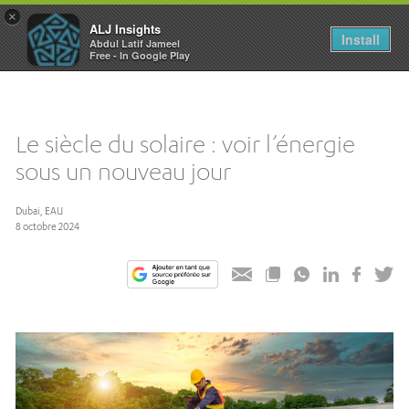
×
ALJ Insights
Toggle
Install
Abdul Latif Jameel
navigation
Free - In Google Play
Le siècle du solaire : voir l’énergie
sous un nouveau jour
Dubai, EAU
8 octobre 2024