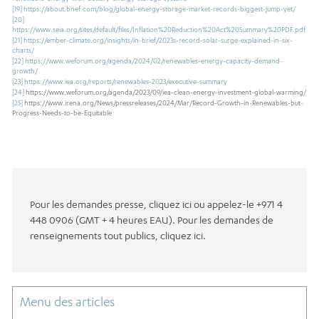
[19]
https://about.bnef.com/blog/global-energy-storage-market-records-biggest-jump-yet/
[20]
https://www.seia.org/sites/default/files/Inflation%20Reduction%20Act%20Summary%20PDF.pdf
[21]
https://ember-climate.org/insights/in-brief/2023s-record-solar-surge-explained-in-six-
charts/
[22]
https://www.weforum.org/agenda/2024/02/renewables-energy-capacity-demand-
growth/
[23]
https://www.iea.org/reports/renewables-2023/executive-summary
[24]
https://www.weforum.org/agenda/2023/09/iea-clean-energy-investment-global-warming/
[25]
https://www.irena.org/News/pressreleases/2024/Mar/Record-Growth-in-Renewables-but-
Progress-Needs-to-be-Equitable
Pour les demandes presse, cliquez ici ou appelez-le +971 4
448 0906 (GMT + 4 heures EAU). Pour les demandes de
renseignements tout publics, cliquez ici.
Menu des articles