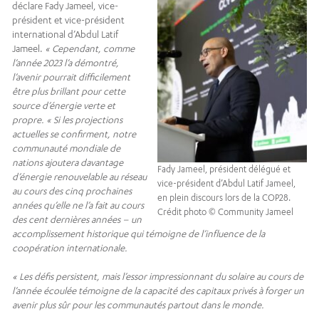
déclare Fady Jameel, vice-
président et vice-président
international d’Abdul Latif
Jameel.
« Cependant, comme
l’année 2023 l’a démontré,
l’avenir pourrait difficilement
être plus brillant pour cette
source d’énergie verte et
propre. « Si les projections
actuelles se confirment, notre
communauté mondiale de
nations ajoutera davantage
Fady Jameel, président délégué et
d’énergie renouvelable au réseau
vice-président d’Abdul Latif Jameel,
au cours des cinq prochaines
en plein discours lors de la COP28.
années qu’elle ne l’a fait au cours
Crédit photo © Community Jameel
des cent dernières années – un
accomplissement historique qui témoigne de l’influence de la
coopération internationale.
« Les défis persistent, mais l’essor impressionnant du solaire au cours de
l’année écoulée témoigne de la capacité des capitaux privés à forger un
avenir plus sûr pour les communautés partout dans le monde.