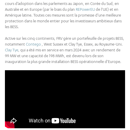
cours d’adoption dans les parlements au Japon, en Corée du Sud, en
Australie et en Europe (par le biais du plan
REPowerEU
de l’UE) et en
Amérique latine. Toutes ces mesures sont la promesse d’une meilleure
protection dans le monde entier pour les investisseurs ambitieux dans
les BESS.
Active sur les cinq continents, FRV gère un portefeuille de projets BESS,
notamment
Contego
, West Sussex et Clay Tye, Essex, au Royaume-Uni.
Clay Tye
, qui a été mis en service en mars 2024 avec un rendement de
99 MW et une capacité de 198 MWh, est devenu lors de son
inauguration la plus grande installation BESS opérationnelle d’Europe.