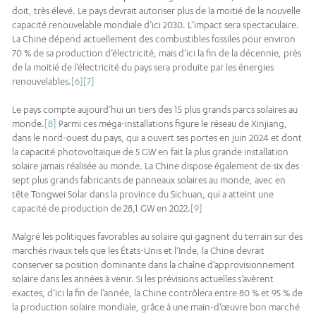
doit, très élevé. Le pays devrait autoriser plus de la moitié de la nouvelle
capacité renouvelable mondiale d’ici 2030. L’impact sera spectaculaire.
La Chine dépend actuellement des combustibles fossiles pour environ
70 % de sa production d’électricité, mais d’ici la fin de la décennie, près
de la moitié de l’électricité du pays sera produite par les énergies
renouvelables.
[6]
[7]
Le pays compte aujourd’hui un tiers des 15 plus grands parcs solaires au
monde.
[8]
Parmi ces méga-installations figure le réseau de Xinjiang,
dans le nord-ouest du pays, qui a ouvert ses portes en juin 2024 et dont
la capacité photovoltaïque de 5 GW en fait la plus grande installation
solaire jamais réalisée au monde. La Chine dispose également de six des
sept plus grands fabricants de panneaux solaires au monde, avec en
tête Tongwei Solar dans la province du Sichuan, qui a atteint une
capacité de production de 28,1 GW en 2022.
[9]
Malgré les politiques favorables au solaire qui gagnent du terrain sur des
marchés rivaux tels que les États-Unis et l’Inde, la Chine devrait
conserver sa position dominante dans la chaîne d’approvisionnement
solaire dans les années à venir. Si les prévisions actuelles s’avèrent
exactes, d’ici la fin de l’année, la Chine contrôlera entre 80 % et 95 % de
la production solaire mondiale, grâce à une main-d’œuvre bon marché