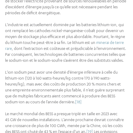
de stocker l’électricité provenant de sources renouvelables en période
d’excédent d’énergie jusqu’à ce qu’elle soit nécessaire pendant les
périodes de déficit énergétique.
L’industrie est actuellement dominée par les batteries lithium-ion, qui
ont remplacé les cathodes nickel-manganèse-cobalt pour devenir un
moyen de stockage plus efficace et plus abordable. Pourtant, le règne
du lithium touche peut-être à sa fin. Le lithium est un
minerai de terre
rare
, dont l’extraction est coûteuse et préjudiciable à l’environnement.
Par conséquent, les technologies de batteries concurrentes telles que
le sodium-ion et le sodium-soufre s’avèrent être des substituts valides.
L’ion sodium peut avoir une densité d’énergie inférieure à celle du
lithium-ion (120 à 160 watts-heures/kg contre 170 à 190 watts-
heures/kg), mais avec des coûts de production 20 % moins chers et
une empreinte environnementale plus faible, il n’est guère surprenant
que de multiples fabricants aient commencé à produire des BESS
sodium-ion au cours de l’année dernière.
[18]
Le marché mondial des BESS a presque triplé en taille en 2023 avec
45 GW de nouvelles installations. L’année prochaine devrait connaître
une croissance de plus de 100 GWh, menée par la Chine, où les coûts
des BESS ont chuté de 43 % en l’espace d’un an.
[19]
Les prévisions