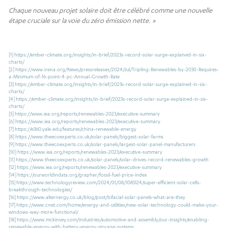
Chaque nouveau projet solaire doit être célébré comme une nouvelle
étape cruciale sur la voie du zéro émission nette. »
[1]
https://ember-climate.org/insights/in-brief/2023s-record-solar-surge-explained-in-six-
charts/
[2]
https://www.irena.org/News/pressreleases/2024/Jul/Tripling-Renewables-by-2030-Requires-
a-Minimum-of-16-point-4-pc-Annual-Growth-Rate
[3]
https://ember-climate.org/insights/in-brief/2023s-record-solar-surge-explained-in-six-
charts/
[4]
https://ember-climate.org/insights/in-brief/2023s-record-solar-surge-explained-in-six-
charts/
[5]
https://www.iea.org/reports/renewables-2023/executive-summary
[6]
https://www.iea.org/reports/renewables-2023/executive-summary
[7]
https://e360.yale.edu/features/china-renewable-energy
[8]
https://www.theecoexperts.co.uk/solar-panels/biggest-solar-farms
[9]
https://www.theecoexperts.co.uk/solar-panels/largest-solar-panel-manufacturers
[10]
https://www.iea.org/reports/renewables-2023/executive-summary
[11]
https://www.theecoexperts.co.uk/solar-panels/solar-drives-record-renewables-growth
[12]
https://www.iea.org/reports/renewables-2023/executive-summary
[14]
https://ourworldindata.org/grapher/fossil-fuel-price-index
[15]
https://www.technologyreview.com/2024/01/08/1085124/super-efficient-solar-cells-
breakthrough-technologies/
[16]
https://www.alternergy.co.uk/blog/post/bifacial-solar-panels-what-are-they
[17]
https://www.cnet.com/home/energy-and-utilities/new-solar-technology-could-make-your-
windows-way-more-functional/
[18]
https://www.mckinsey.com/industries/automotive-and-assembly/our-insights/enabling-
renewable-energy-with-battery-energy-storage-systems