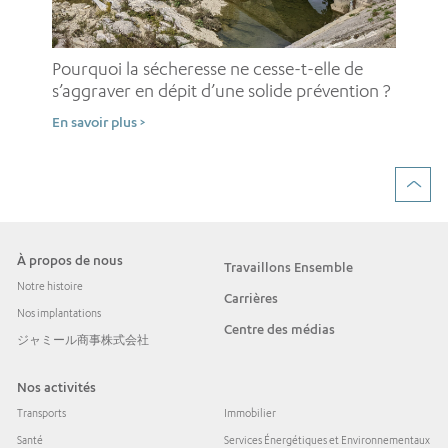
Pou
pe
Pourquoi la sécheresse ne cesse-t-elle de
d’
s’aggraver en dépit d’une solide prévention ?
En 
En savoir plus >
À propos de nous
Travaillons Ensemble
Notre histoire
Carrières
Nos implantations
Centre des médias
ジャミール商事株式会社
Nos activités
Transports
Immobilier
Santé
Services Énergétiques et Environnementaux