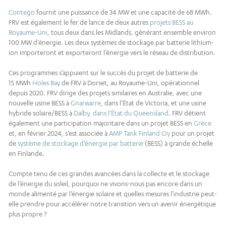
Contego
fournit une puissance de 34 MW et une capacité de 68 MWh.
FRV est également le fer de lance de deux autres
projets BESS au
Royaume-Uni
, tous deux dans les Midlands, générant ensemble environ
100 MW d’énergie. Les deux systèmes de stockage par batterie lithium-
ion importeront et exporteront l’énergie vers le réseau de distribution.
Ces programmes s’appuient sur le succès du projet de batterie de
15 MWh
Holes Bay
de FRV à Dorset, au Royaume-Uni, opérationnel
depuis 2020. FRV dirige des projets similaires en Australie, avec une
nouvelle usine BESS à
Gnarwarre
, dans l’État de Victoria, et une usine
hybride solaire/BESS à
Dalby, dans l’État du Queensland
. FRV détient
également une participation majoritaire dans un projet BESS en
Grèce
et, en février 2024, s’est associée à
AMP Tank Finland Oy
pour un projet
de
système de stockage d’énergie par batterie
(BESS) à grande échelle
en Finlande.
Compte tenu de ces grandes avancées dans la collecte et le stockage
de l’énergie du soleil, pourquoi ne vivons-nous pas encore dans un
monde alimenté par l’énergie solaire et quelles mesures l’industrie peut-
elle prendre pour accélérer notre transition vers un avenir énergétique
plus propre ?