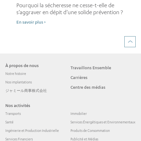
pe
Pourquoi la sécheresse ne cesse-t-elle de
d’
s’aggraver en dépit d’une solide prévention ?
En 
En savoir plus >
À propos de nous
Travaillons Ensemble
Notre histoire
Carrières
Nos implantations
Centre des médias
ジャミール商事株式会社
Nos activités
Transports
Immobilier
Santé
Services Énergétiques et Environnementaux
Ingénierie et Production Industrielle
Produits de Consommation
Services Financiers
Publicité et Médias