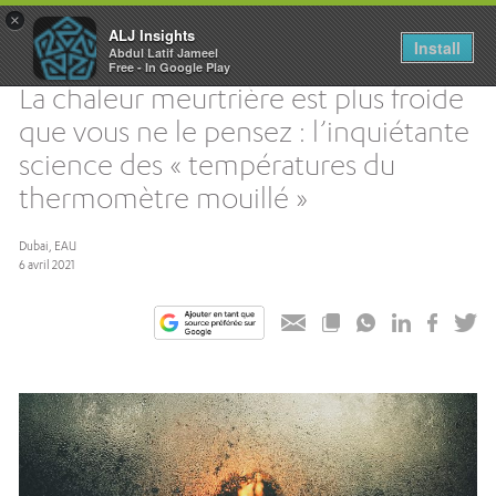
×
ALJ Insights
Install
Abdul Latif Jameel
Toggle
Free - In Google Play
navigation
La chaleur meurtrière est plus froide
que vous ne le pensez : l’inquiétante
science des « températures du
thermomètre mouillé »
Dubai, EAU
6 avril 2021