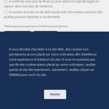
Je confirme avoir plus de 18 ans ou avoir atteint la majorité légale en
vigueur dans mon pays de résidence.
Je consens à ce que ce site Web stocke mes informations soumises afin
qu'elles puissent répondre à ma demande.
Téléchargez notre application d'informations et opinions
Si vous décidez d’accéder à ce site Web, des cookies non
Ou scannez le code QR
permanents seront placés sur votre ordinateur afin d’améliorer
votre expérience d’utilisation du site. Si vous ne souhaitez pas
que de tels cookies soient placés sur votre ordinateur, veuillez
quitter le site dès maintenant. Autrement, veuillez cliquer sur
FERMER pour sortir du site.
© 2015-2026 Abdul Latif Jameel IPR Company Limited. Permission to use this site is
granted strictly subject to the
Terms of Use
. The Abdul Latif Jameel name and the Abdul
Latif Jameel logotype and pentagon-shaped graphics are trademarks or registered
trademarks of Abdul Latif Jameel IPR Company Limited.
Fermer
Conditions d’utilisation
Politique d’accessibilité
Droits d’auteur et décharge de