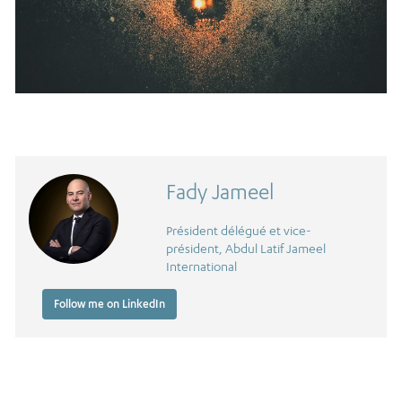
Fady Jameel
Président délégué et vice-
président, Abdul Latif Jameel
International
Follow me on LinkedIn