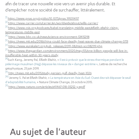
afin de tracer une nouvelle voie vers un avenir plus durable. Et
d’empêcher notre société de surchauffer, littéralement.
[1]
https://www.pnas.org/cgi/doi/10.1073/pnas.1910114117
[2]
https://www.carrier.com/carrier/en/worldwide/about/willis-carrier/
[3]
https://www.csis.org/podcasts/babel-translating-middle-east/elfatih-eltahir-rising-
temperatures-middle-east
[4]
https://www.bbc.co.uk/news/science-environment-53415298
[5]
https://news.mit.edu/2018/china-could-face-deadly-heat-waves-due-climate-change-0731
[6]
https://www.eurekalert.org/pub_releases/2019-08/miot-scc082119.php
[7]
https://www.theguardian.com/environment/2020/may/05/one-billion-people-will-live-in-
insufferable-heat-within-50-years-study
[8]
Such Kang, Jeremy Pal, Elfatih Eltahir, «
Il est à prévoir que le stress thermique pendant le
pèlerinage musulman (Hajj) dépasse les niveaux de « danger extrême »
, Lettres de recherche
géophysique, 25 juin 2019.
[9]
http://news.mit.edu/2015/study-persian-gulf-deadly-heat-1026
[10]
Jeremy S. Pal et Elfatih Eltahir, «
La température en Asie du Sud-Ouest devrait dépasser le seuil
d’adaptabilité humaine
, » Nature Climate Change, 26 octobre 2015.
[11]
https://www.nature.com/articles/s41467-018-05252-y.epdf
Au sujet de l'auteur