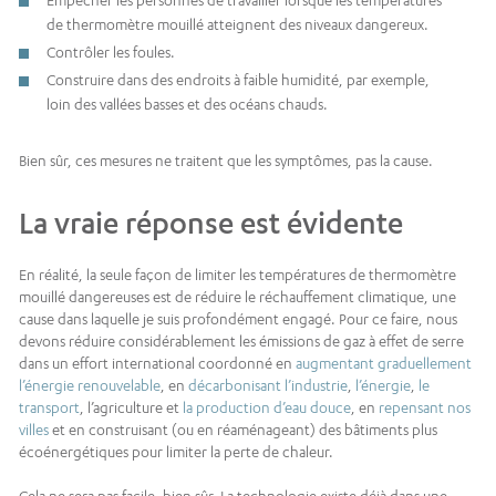
de thermomètre mouillé atteignent des niveaux dangereux.
Contrôler les foules.
Construire dans des endroits à faible humidité, par exemple,
loin des vallées basses et des océans chauds.
Bien sûr, ces mesures ne traitent que les symptômes, pas la cause.
La vraie réponse est évidente
En réalité, la seule façon de limiter les températures de thermomètre
mouillé dangereuses est de réduire le réchauffement climatique, une
cause dans laquelle je suis profondément engagé. Pour ce faire, nous
devons réduire considérablement les émissions de gaz à effet de serre
dans un effort international coordonné en
augmentant graduellement
l’énergie renouvelable
, en
décarbonisant l’industrie
,
l’énergie
,
le
transport
, l’agriculture et
la production d’eau douce
, en
repensant nos
villes
et en construisant (ou en réaménageant) des bâtiments plus
écoénergétiques pour limiter la perte de chaleur.
Cela ne sera pas facile, bien sûr. La technologie existe déjà dans une