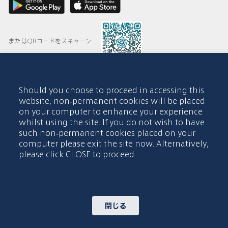
またはQRコードをスキャーン
Should you choose to proceed in accessing this
© 2015-2026 Abdul Latif Jameel IPR Company Limited. Permission
website, non-permanent cookies will be placed
to use this site is granted strictly subject to the
Terms of Use
. The
on your computer to enhance your experience
Abdul Latif Jameel name and the Abdul Latif Jameel logotype and
whilst using the site. If you do not wish to have
pentagon-shaped graphics are trademarks or registered trademarks
of Abdul Latif Jameel IPR Company Limited.
such non-permanent cookies placed on your
computer please exit the site now. Alternatively,
利用規約
アクセシビリティポリシー
please click CLOSE to proceed.
著作権表示及び免責事項
クッキーポリシー
プライバシーポリシー
お問い合わせ
閉じる
サイトマップ