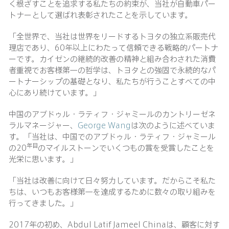
く根ざすことを追求する私たちの約束が、当社が自動車パー
トナーとして選ばれ表彰されたことを示しています。
「全世界で、当社は世界をリードするトヨタの独立系販売代
理店であり、60年以上にわたって信頼できる戦略的パートナ
ーです。カイゼンの継続的改善の精神と組み合わされた消費
者重視でお客様第一の哲学は、トヨタとの強固で永続的なパ
ートナーシップの基礎となり、私たちが行うことすべての中
心にあり続けています。」
中国のアブドゥル・ラティフ・ジャミールのカントリーゼネ
ラルマネージャー、
George Wang
は次のように述べていま
す。「当社は、中国でのアブドゥル・ラティフ・ジャミール
年目
の20
のマイルストーンでいくつもの賞を受賞したことを
光栄に思います。」
「当社は改善に向けて日々努力しています。だからこそ私た
ちは、いつもお客様第一を達成するために数々の取り組みを
行ってきました。」
2017年の初め、Abdul Latif Jameel Chinaは、顧客に対す