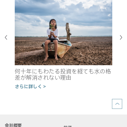
真
新
何十年にもわたる投資を経ても水の格
の
差が解消されない理由
さ
さらに詳しく >
会社概要