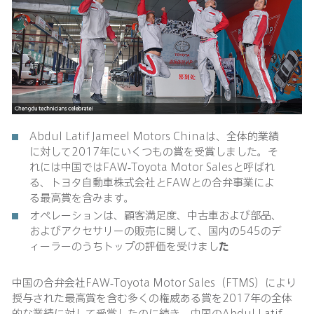
Abdul Latif Jameel Motors Chinaは、全体的業績
に対して2017年にいくつもの賞を受賞しました。そ
れには中国ではFAW-Toyota Motor Salesと呼ばれ
る、トヨタ自動車株式会社とFAWとの合弁事業によ
る最高賞を含みます。
オペレーションは、顧客満足度、中古車および部品、
およびアクセサリーの販売に関して、国内の545のデ
ィーラーのうちトップの評価を受けまし
た
中国の合弁会社FAW-Toyota Motor Sales（FTMS）により
授与された最高賞を含む多くの権威ある賞を2017年の全体
的な業績に対して受賞したのに続き、中国のAbdul Latif