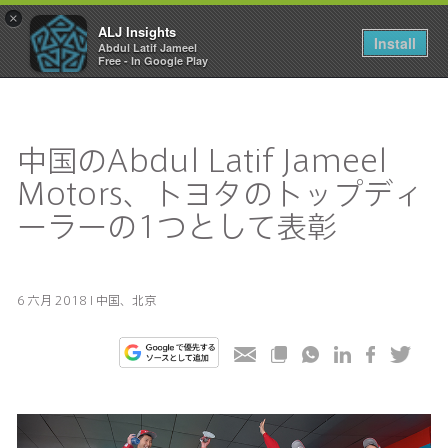
×
ALJ Insights
Toggle
Install
Abdul Latif Jameel
navigation
Free - In Google Play
中国のAbdul Latif Jameel
Motors、トヨタのトップディ
ーラーの1つとして表彰
6 六月 2018 I 中国、北京