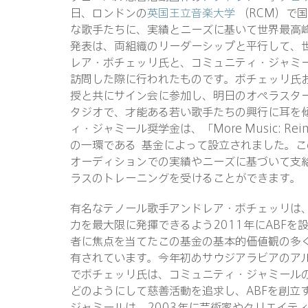
日、ロンドンの
英国王立音楽大学
（RCM）で
な歌手たちに、実績とニーズに基いて世界最高
発表は、両組織のリーダーシップと平行して、世
レア・ボチェッリ氏と、コミュニティ・ジャミー
訪問した際に行われたものです。ボチェッリ氏
授と共にサイン会に参加し、明日のオペラスタ
タジオで、才能ある若い歌手たちの興行に耳を
ィ・ジャミール奨学金は、「More Music: Reimagi
の一環である 基金によって設立されました。こ
オーディションでの実績やニーズに基づいて支
ラスのトレーニングを受けることができます。
有名なテノール歌手アンドレア・ボチェッリは
力を最大限に発揮できるよう2011年にABF
者に焦点を当てたこの基金の基本的価値観の多
有されています。今年初めサウジアラビアのア
でボチェッリ氏は、コミュニティ・ジャミール
どのようにして慈善活動を追求し、ABFを創立
ジャミールは、2003年に芸術家やクリエイテ