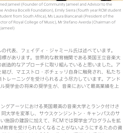
ammed Jameel (Founder of Community Jameel and Advisor to the
he Andrea Bocelli Foundation), Emily Sierra (fourth year RCM student
tudent from South Africa), Ms Laura Biancanali (President of the
ctor of Royal College of Music), Mr Stefano Averda (Chairman of
t Jameel)
ルの代表、フェイディ・ジャミール氏は述べています。
目標があります。世界的な教育機関である英国王立音楽大
の創造的なアプローチに取り組んでいると思いました。ア
を結び、マエストロ・ボチェッリ自身に触発され、私たち
楽トレーニングを受けられるよう尽力しています。アンド
ール奨学金の将来の奨学生が、音楽において最高業績を上
ミングアーツにおける英国最高の音楽大学とランク付けさ
ンは、同大学を変革し、サウスケンジントン・キャンパスのサ
い施設の建設に加えて、RCMでは奨学金プログラムを拡
CM教育を受けられなくなることがないようにするための資