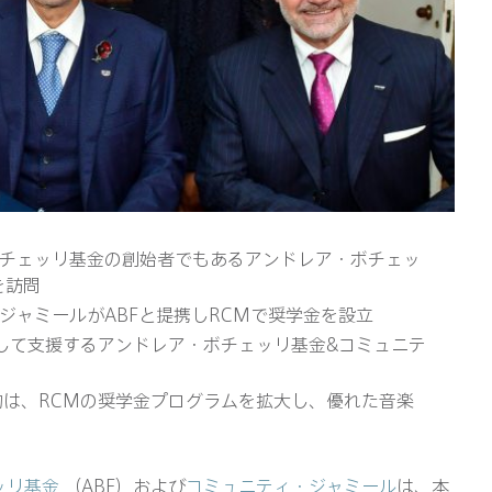
チェッリ基金の創始者でもあるアンドレア・ボチェッ
を訪問
ジャミールがABFと提携しRCMで奨学金を設立
先して支援するアンドレア・ボチェッリ基金&コミュニテ
な目的は、RCMの奨学金プログラムを拡大し、優れた音楽
ッリ基金
（ABF）および
コミュニティ・ジャミール
は、本