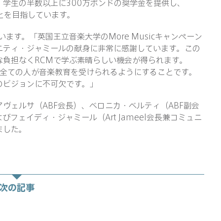
度、学生の半数以上に300万ポンドの奨学金を提供し、
ことを目指しています。
ます。「英国王立音楽大学のMore Musicキャンペーン
ニティ・ジャミールの献身に非常に感謝しています。この
な負担なくRCMで学ぶ素晴らしい機会が得られます。
つは、全ての人が音楽教育を受けられるようにすることです。
のビジョンに不可欠です。」
ヴェルサ（ABF会長）、ベロニカ・ベルティ（ABF副会
フェイディ・ジャミール（Art Jameel会長兼コミュニ
ました。
次の記事