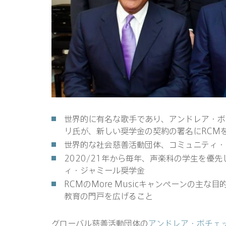
世界的に有名な歌手であり、アンドレア・ボ
リ氏が、新しい奨学金の契約の署名にRCM
世界的な社会慈善活動団体、コミュニティ・
2020/21年から毎年、声楽科の学生を優
ィ・ジャミール奨学金
RCMのMore Musicキャンペーンの主
教育の門戸を広げること
グローバル慈善活動団体の
アンドレア・ボチェ