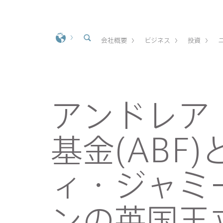
会社概要
ビジネス
投資
アンドレア
基金(ABF
ィ・ジャミ
ンの英国王