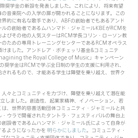
国際奨学金の新設を発表しました。これにより、将来有望
峰の音楽院への入学の扉が開かれることになります。この
界的に有名な歌手であり、ABFの創始者でもあるアンド
ルの創始者であるムハンマド・ジャミールKBEがRCMを
およびその他の人気スターはRCM学長コリン・ローソン教
ーのための専用トレーニングセンターであるRCMオペラス
傾けました。アンドレア・ボチェッリ基金&コミュニテ
ning the Royal College of Music」キャンペーン
の奨学金はRCMで学ぶ全日制の学生の支援に利用され、
給されるもので、才能ある学生は障壁を乗り越え、世界ク
、人々とコミュニティを力づけ、障壁を乗り越えて潜在能
を設立しました。創造性、起業家精神、イノベーション、若
くは、世界的慈善活動団体コミュニティ・ジャミールと共
ル・ウラで開催されたタントラ・フェスティバルの舞台上
の創設者であるムハンマド・ジャミール氏によって自身が
するようになったかを
明らかにしました
。コミュニティ・
ィブなコミュニティ支援団体であり、コミュニティ・ジャ