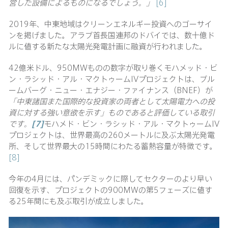
営した設備によるものになるでしょう。」
[6]
2019年、中東地域はクリーンエネルギー投資へのゴーサイ
ンを掲げました。アラブ首長国連邦のドバイでは、数十億ド
ルに値する新たな太陽光発電計画に融資が行われました。
42億米ドル、950MWものの数字が取り巻くモハメッド・ビ
ン・ラシッド・アル・マクトゥームIVプロジェクトは、ブル
ームバーグ・ニュー・エナジー・ファイナンス（BNEF）が
「中東諸国また国際的な投資家の両者として太陽電力への投
資に対する強い意欲を示す」ものであると評価している取引
です。
[7]
モハメド・ビン・ラシッド・アル・マクトゥームIV
プロジェクトは、世界最高の260メートルに及ぶ太陽光発電
所、そして世界最大の15時間にわたる蓄熱容量が特徴です。
[8]
今年の4月には、パンデミックに際してセクターのより早い
回復を示す、プロジェクトの900MWの第5フェーズに値す
る25年間にも及ぶ取引が成立しました。