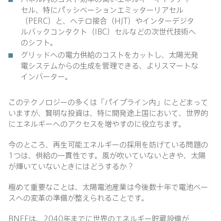
セル、特にパッシベーションエミッターリアセル
（PERC）と、ヘテロ接合（HJT）やインターデジタ
ルバックコンタクト（IBC）セルなどの次世代技術へ
のシフト。
グリッドへの電力供給のコストをカットし、太陽光発
電システムからの生成を管理できる、よりスマートな
インバーター。
このテクノロジーの多くは「パイプライン内」にとどまって
いますが、賢明な投資は、特に開発途上国において、世界的
にエネルギーへのアクセスを増やすのに役立ちます。
今のところ、再生可能エネルギーの採用を妨げている問題の
1つは、供給の一貫性です。風が吹いていないときや、太陽
が輝いていないときにはどうするか？
極めて重要なことは、太陽電池産業は今後数十年で電池ベー
スへの変革の準備が整えられることです。
BNEFは、2040年までに世界のエネルギー貯蔵設備が