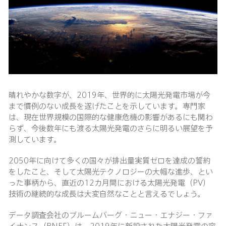
晴れやかな数字が、2019年、世界的に太陽光発電市場が今
まで慣例のない成長を遂げたことを示しています。専門家
は、現在世界規模の国際的な健康危機の影響があるにも関わ
らず、今後数年にも渡る太陽光発電のさらに明るい展望を予
測しています。
2050年に向けて多くの国々が排出量実質ゼロを達成の誓約
をしたこと、そして太陽光テクノロジーの大幅な進歩、とい
った事柄から、直近の12カ月間における太陽光発電（PV）
技術の継続的な成長は大変自然なことと言えるでしょう。
データ調査会社のブルームバーグ・ニュー・エナジー・ファ
イナンス（BNEF）は、2019年に新設された太陽光発電の容