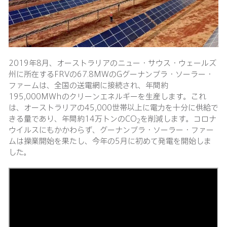
2019年8月、オーストラリアのニュー・サウス・ウェールズ
州に所在するFRVの67.8MWのGグーナンブラ・ソーラー・
ファームは、全国の送電網に接続され、年間約
195,000MWhのクリーンエネルギーを生産します。これ
は、オーストラリアの45,000世帯以上に電力を十分に供給で
きる量であり、年間約14万トンのCO
を削減します。コロナ
2
ウイルスにもかかわらず、グーナンブラ・ソーラー・ファー
ムは操業開始を果たし、今年の5月に初めて発電を開始しま
した。