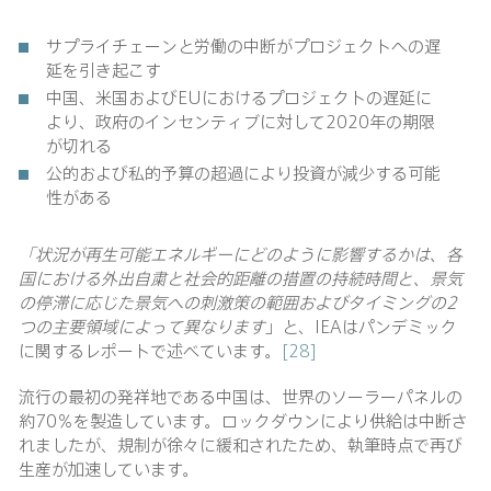
サプライチェーンと労働の中断がプロジェクトへの遅
延を引き起こす
中国、米国およびEUにおけるプロジェクトの遅延に
より、政府のインセンティブに対して2020年の期限
が切れる
公的および私的予算の超過により投資が減少する可能
性がある
「状況が再生可能エネルギーにどのように影響するかは、各
国における外出自粛と社会的距離の措置の持続時間と、景気
の停滞に応じた景気への刺激策の範囲およびタイミングの
2
つの主要領域によって異なります
」と、IEAはパンデミック
に関するレポートで述べています。
[28]
流行の最初の発祥地である中国は、世界のソーラーパネルの
約70％を製造しています。ロックダウンにより供給は中断さ
れましたが、規制が徐々に緩和されたため、執筆時点で再び
生産が加速しています。