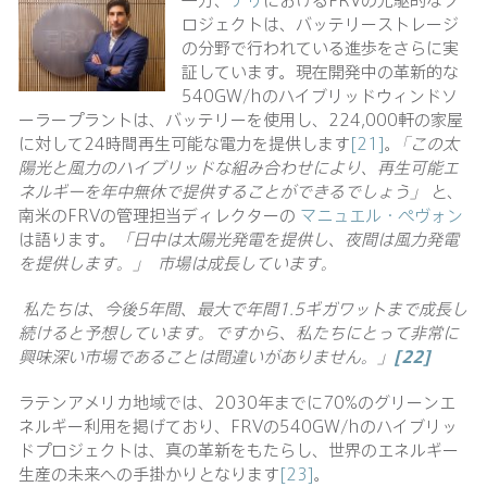
ロジェクトは、バッテリーストレージ
の分野で行われている進歩をさらに実
証しています。現在開発中の革新的な
540GW/hのハイブリッドウィンドソ
ーラープラントは、バッテリーを使用し、224,000軒の家屋
に対して24時間再生可能な電力を提供します
[21]
。
｢この太
陽光と風力のハイブリッドな組み合わせにより、再生可能エ
ネルギーを年中無休で提供することができるでしょう」
と、
南米のFRVの管理担当ディレクターの
マニュエル・ぺヴォン
は語ります。
「日中は太陽光発電を提供し、夜間は風力発電
を提供します。」
市場は成長しています。
私たちは、今後
5年間、最大で年間1.5ギガワットまで成長し
続けると予想しています。ですから、私たちにとって非常に
興味深い市場であることは間違いがありません。」
[22]
ラテンアメリカ地域では、2030年までに70%のグリーンエ
ネルギー利用を掲げており、FRVの540GW/hのハイブリッ
ドプロジェクトは、真の革新をもたらし、世界のエネルギー
生産の未来への手掛かりとなります
[23]
。