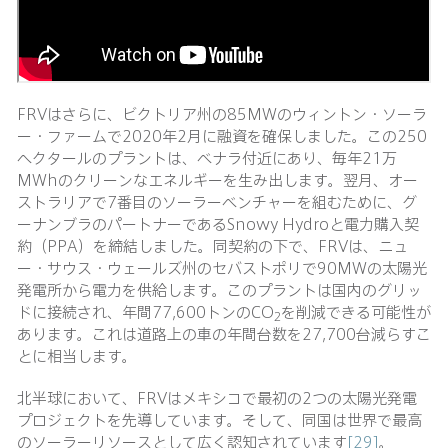
FRVはさらに、ビクトリア州の85MWのウィントン・ソーラ
ー・ファームで2020年2月に融資を確保しました。この250
ヘクタールのプラントは、ベナラ付近にあり、毎年21万
MWhのクリーンなエネルギーを生み出します。翌月、オー
ストラリアで7番目のソーラーベンチャーを組むために、グ
ーナンブラのパートナーであるSnowy Hydroと電力購入契
約（PPA）を締結しました。同契約の下で、FRVは、ニュ
ー・サウス・ウェールズ州のセバストポリで90MWの太陽光
発電所から電力を供給します。このプラントは国内のグリッ
ドに接続され、年間77,600トンのCO
を削減できる可能性が
2
あります。これは道路上の車の年間台数を27,700台減らすこ
とに相当します。
北半球において、FRVはメキシコで最初の2つの太陽光発電
プロジェクトを先導しています。そして、同国は世界で最高
のソーラーリソースとして広く認知されています
[29]
。