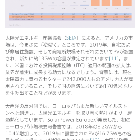
太陽光エネルギー産業協会（
SEIA
）によると、アメリカの市
場は、今まさに
「花開く」
ところです。2019年、自宅およ
び非居住施設、そして発電所規模それぞれにおいてPVが設置
され、新たに約13GWの容量が推定されています
[11]
。ま
た、米国における投資税額控除（ITC）適用の範囲の拡大は、
業界が着実に成長する助力になるでしょう。背景には、現在
太陽電力に関わるセクターで242,000人ものアメリカ人が雇
用されていること、そして国の経済において約170億米ドル
を生み出すことなどがあります。
大西洋の反対側では、ヨーロッパもまた新しいマイルストー
ンへと到達し、太陽光エネルギーを取り巻く熱狂がより一層
過熱化しています。SolarPower Europeが発表した、初の
ヨーロッパ市場概要報告書では、2018年の8.2GWから
10.4%増加して、2019年に設置されたPVが16.7GWもの容