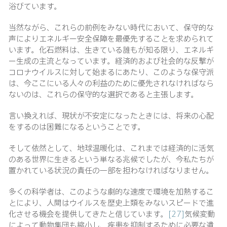
浴びています。
当然ながら、これらの前例をみない時代において、保守的な
声によりエネルギー安全保障を最優先することを求められて
います。化石燃料は、生きている誰もが知る限り、エネルギ
ー生成の主流となっています。経済的および社会的な反撃が
コロナウイルスに対して始まるにあたり、このような保守派
は、今ここにいる人々の利益のために優先されなければなら
ないのは、これらの保守的な選択であると主張します。
言い換えれば、現状が不安定になったときには、将来の心配
をするのは困難になるということです。
そして依然として、地球温暖化は、これまでは経済的に活気
のある世界に生きるという単なる兆候でしたが、今私たちが
置かれている状況の責任の一部を担わなければなりません。
多くの科学者は、このような劇的な速度で環境を加熱するこ
とにより、人間はウイルスを歴史上類をみないスピードで進
化させる機会を提供してきたと信じています。
[27]
気候変動
によって動物集団も縮小し、疾患を抑制するために必要な遺