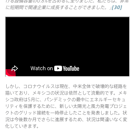
ける設備容量の0.8%を占めるに至りました。私たちは、非常
に短期間で関連企業に成長することができました。｣
[30]
しかし、コロナウイルスは現在、中米全体で破壊的な経路を
描いており、メキシコの状況は依然として流動的です。メキ
シコ政府は5月に、パンデミックの最中にエネルギーセキュ
リティを保護するために、新しい太陽光と風力発電プロジェ
クトのグリッド接続を一時停止したことを発表しました。状
況は今後数か月でさらに進展するため、状況は間違いなく変
化していきます。