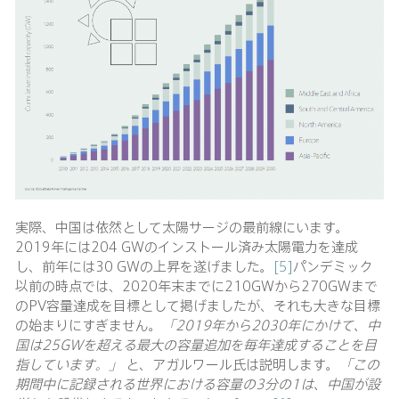
実際、中国は依然として太陽サージの最前線にいます。
2019年には204 GWのインストール済み太陽電力を達成
し、前年には30 GWの上昇を遂げました。
[5]
パンデミック
以前の時点では、2020年末までに210GWから270GWまで
のPV容量達成を目標として掲げましたが、それも大きな目標
の始まりにすぎません。
「
2019年から2030年にかけて、中
国は25GWを超える最大の容量追加を毎年達成することを目
指しています。」
と、アガルワール氏は説明します。
「この
期間中に記録される世界における容量の
3分の1は、中国が設