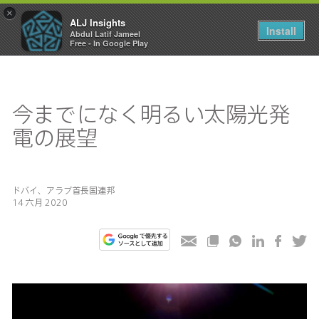
×
ALJ Insights
Toggle
Install
Abdul Latif Jameel
navigation
Free - In Google Play
今までになく明るい太陽光発
電の展望
ドバイ、アラブ首長国連邦
14 六月 2020