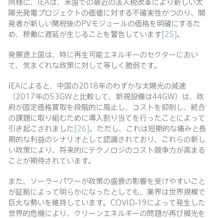
同様に、IEAは、米国での最近の法人税改革により新しい太
陽光発電プロジェクトの価値に対する不確実性がつのり、開
発者が新しい関税後のPVモジュールの価格を明確にするた
め、稼働に遅延が生じることを警告しています
[25]
。
発展途上国は、特に再生可能エネルギーのセクターにおい
て、気まぐれな政策に対して等しく脆弱です。
IEAによると、中国の2018年のわずかな太陽光の減速
（2017年の53GWと比較して、新規設備は44GW）は、政
府が固定価格買取を段階的に廃止し、コストを抑制し、統合
の課題に取り組むために導入割り当てを行ったことによって
引き起こされました
[26]
。ただし、これは短期的な痛みと長
期的な利益のシナリオとして認識されており、これらの新し
い政策により、将来的にテクノロジのコスト競争力が高まる
ことが期待されています。
また、ソーラーパワーが政策の盛衰の影響を受けやすいこと
が証拠によって明らかになったとしても、業界は世界規模で
巨大な勢いを維持しています。COVID-19によって発生した
世界的危機により、クリーンエネルギーの問題が再び脚光を