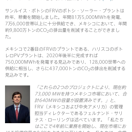
サンルイス・ポトシのFRVのポトシ・ソーラー・プラントは
昨年、稼働を開始しました。年間81万5,000MWhを発電、
7万6,000世帯以上に十分供給でき、メキシコにおいて、年間
約9,800万トンのCO
の排出量を削減することができまし
2
た。
メキシコで2番目のFRVのプラントである、ハリスコのポト
レロPVプラントは、2020年後半に完成すれば
750,000MWhを発電する見込みであり、128,000世帯への
供給に相当し、さらに437,000トンのCO
の排出を削減する
2
見込みです。
「これらの
2つのプロジェクトにより、現在約
73,000 MWを持つメキシコ市場において、合
計640MWの容量が設置済みです。」
と、
FRV（メキシコおよび中央アメリカ）の管理
担当ディレクターであるフェルナンド・サリ
ナス・ローリングは述べています。 ｢
私たち
はここで
4年前に業務を開始し、現在市場にお