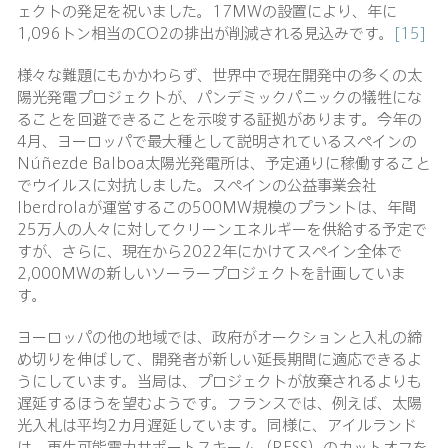
ェクトの発足を祝いました。17MWの設置により、年に
1,096トン相当のCO2の排出が削減される見込みです。
[15]
様々な難題にもかかわらず、世界中で現在開発中の多くの太
陽光発電プロジェクトが、パンデミックパニックの犠牲にな
ることを回避できることを示唆する証拠があります。今年の
4月、ヨーロッパで最大種として説明されているスペインの
Núñezde Balboa太陽光発電所は、予定通りに稼働すること
でウイルスに対抗しました。スペインの公益事業会社
Iberdrolaが運営するこの500MW規模のプラントは、年間
25万人の人々に対してクリーンエネルギーを供給する予定で
すが、さらに、現在から2022年にかけてスペイン全体で
2,000MWの新しいソーラープロジェクトを計画していま
す。
ヨーロッパの他の地域では、政府がオークションと入札の締
め切りを伸ばして、開発者が新しい延長期間に適応できるよ
うにしています。当局は、プロジェクトが放棄されるよりも
遅延するほうを望むようです。フランスでは、例えば、太陽
光入札は平均2カ月遅延しています。同様に、アイルランド
は、再生可能電力サポートスキーム（RESS）のカットオフを