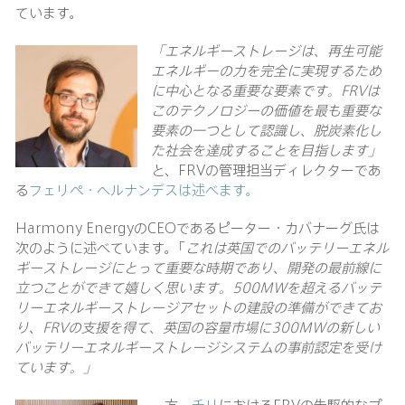
ています。
「エネルギーストレージは、再生可能
エネルギーの力を完全に実現するため
に中心となる重要な要素です。
FRVは
このテクノロジーの価値を最も重要な
要素の一つとして認識し、脱炭素化し
た社会を達成することを目指します」
と、FRVの管理担当ディレクターであ
る
フェリペ・ヘルナンデスは述べます。
Harmony EnergyのCEOであるピーター・カバナーグ氏は
次のように述べています。｢
これは英国でのバッテリーエネル
ギーストレージにとって重要な時期であり、開発の最前線に
立つことができて嬉しく思います。
500MWを超えるバッテ
リーエネルギーストレージアセットの建設の準備ができてお
り、FRVの支援を得て、英国の容量市場に300MWの新しい
バッテリーエネルギーストレージシステムの事前認定を受け
ています。」
一方、
チリ
におけるFRVの先駆的なプ