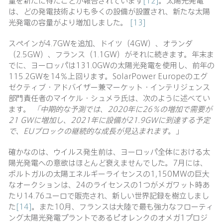
量を新たに得たことが報告されています
[12]
。太陽光発電
は、どの発電技術よりも多くの設備が設置され、新たな太陽
光発電の容量がより増加しました。
[13]
スペインが4.7GWを追加、ドイツ（4GW）、オランダ
（2.5GW）、フランス（1.1GW）がそれに続きます。年末ま
でに、ヨーロッパは131.0GWの太陽光発電を使用し、前年の
115.2GWを14％上回ります。SolarPower Europeのエグ
ゼクティブ・アドバイザー兼マーケット・インテリジェンス
部門責任者のマイケル・シュメラ氏は、次のように述べてい
ます。
「中期的な予測では、
2020年に26％の増加で需要が
21 GWに増加し、2021年に設備が21.9GWに到達する予定
で、EUブロックの継続的な成長が見込まれます
。」
確かなのは、ウイルス発生前は、ヨーロッパ全体における太
陽光発電への意欲はほとんど衰えませんでした。7月には、
ポルトガルの太陽エネルギーライセンスの1,150MWの巨大
なオークションは、24のライセンスの1つがメガワット時あ
たり14.76ユーロで販売され、新しい世界記録を樹立しまし
た
[14]
。また10月、フランスは大陸で最も強力なフローティ
ング太陽光発電プラントであるピオレンクのオメガ1プロジ