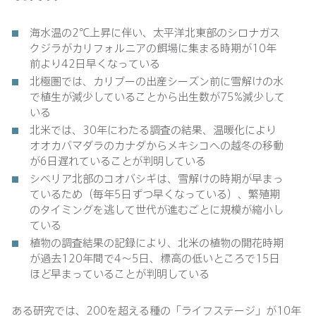
海水温の2℃上昇に伴い、太平洋北東部のシロナガス
クジラがカリフォルニアの餌場に集まる時期が10年
前より42日早くなっている
北極圏では、カリブーの出産シーズン前に雪解けの水
で植生が減少していることから出生数が75%減少して
いる
北米では、30年にわたる調査の結果、温暖化により
オオカバマダラのカナダからメキシコへの越冬の移動
が6日遅れていることが判明している
シベリア北部のコオバシギは、雪解けの時期が早まっ
ているため（毎年5日ずつ早くなっている）、繁殖期
のタイミングを逃して世代が進むごとに規模が縮小し
ている
植物の調査結果の記録により、北米の植物の開花時期
が過去120年間で4〜5日、標高の低いところで15日
ほど早まっていることが判明している
ある研究では、200を超える種の「ライフステージ」が10年