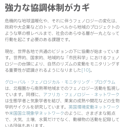
強力な協調体制がカギ
危機的な地球温暖化や、それに伴うフェノロジーの変化は、
政府や大企業などのトップレベルから地域のプロジェクトの
ような草の根レベルまで、社会のあらゆる層が一丸となって
行動を起こす必要のある課題です。
現在、世界各地で共通のビジョンの下に協働が始まっていま
す。世界的、国家的、地域的な「市民科学」におけるフェノ
ロジーの台頭により、自然のリズムの変動をモニタリングす
る重要性が認識されるようになりました
[10]
。
グローバル・フェノロジカル・モニタリング・プログラム
は、北極圏から南熱帯地域までのフェノロジー活動を監視し
ています。同様に、
アフリカ・フェノロジー・ネットワーク
は生態学者と気象学者を結び、果実の成熟や開花などの生物
学的サイクルを研究しています。
英国環境変動ネットワーク
や
米国国立現象学ネットワーク
のように、さまざまな拠点
で、大気、土壌、水質だけでなく、動植物の活動を記録して
いる団体もあります。