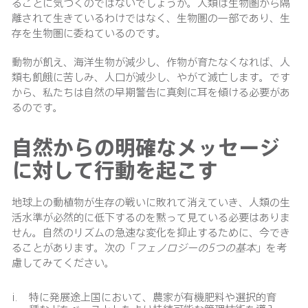
ることに気づくのではないでしょうか。人類は生物圏から隔
離されて生きているわけではなく、生物圏の一部であり、生
存を生物圏に委ねているのです。
動物が飢え、海洋生物が減少し、作物が育たなくなれば、人
類も飢餓に苦しみ、人口が減少し、やがて滅亡します。です
から、私たちは自然の早期警告に真剣に耳を傾ける必要があ
るのです。
自然からの明確なメッセージ
に対して行動を起こす
地球上の動植物が生存の戦いに敗れて消えていき、人類の生
活水準が必然的に低下するのを黙って見ている必要はありま
せん。自然のリズムの急速な変化を抑止するために、今でき
ることがあります。次の「
フェノロジーの
5つの基本
」を考
慮してみてください。
特に発展途上国において、農家が有機肥料や選択的育