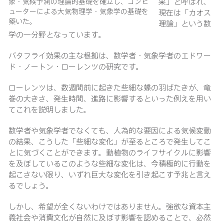
果」と呼ばれ、
象・気候予測の理論的基礎を確立し、コンピ
ューターによる大気物理学・気象学の基礎を
現在は「カオス
築いた。
理論」という数
学の一分野となっています。
バタフライ効果の主な根拠は、数学者・気象学者のエドワー
ド・ノートン・ローレンツの研究です。
ローレンツは、数週間前に起きた些細な蝶の羽ばたきが、竜
巻の大きさ、発生時間、進路に影響するといった例えを用い
てこれを説明しました。
数学者や気象学者でなくても、人為的な要因による気候変動
の結果、こうした「些細な変化」が至るところで発生してこ
とに気づくことができます。動植物のライフサイクルに影響
を及ぼしているこのような些細な変化は、今積極的に行動を
起こさない限り、いずれ巨大な変化を引き起こす予兆と言え
るでしょう。
しかし、希望が全くないわけではありません。強欲な資本主
義社会や消費文化が自然に及ぼす影響を認めることで、必然