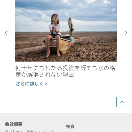
真
新
何十年にもわたる投資を経ても水の格
の
差が解消されない理由
さ
さらに詳しく >
会社概要
投資
アブドゥル・ラティフ・ジャミール