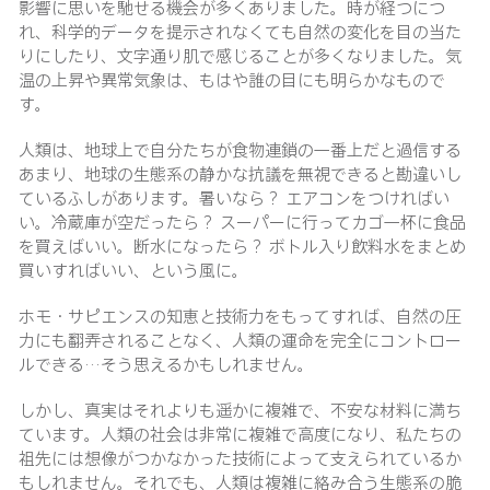
影響に思いを馳せる機会が多くありました。時が経つにつ
れ、科学的データを提示されなくても自然の変化を目の当た
りにしたり、文字通り肌で感じることが多くなりました。気
温の上昇や異常気象は、もはや誰の目にも明らかなもので
す。
人類は、地球上で自分たちが食物連鎖の一番上だと過信する
あまり、地球の生態系の静かな抗議を無視できると勘違いし
ているふしがあります。暑いなら？ エアコンをつければい
い。冷蔵庫が空だったら？ スーパーに行ってカゴ一杯に食品
を買えばいい。断水になったら？ ボトル入り飲料水をまとめ
買いすればいい、という風に。
ホモ・サピエンスの知恵と技術力をもってすれば、自然の圧
力にも翻弄されることなく、人類の運命を完全にコントロー
ルできる…そう思えるかもしれません。
しかし、真実はそれよりも遥かに複雑で、不安な材料に満ち
ています。人類の社会は非常に複雑で高度になり、私たちの
祖先には想像がつかなかった技術によって支えられているか
もしれません。それでも、人類は複雑に絡み合う生態系の脆