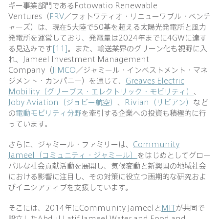
ギー事業部門であるFotowatio Renewable
Ventures（
FRV
／フォトワティオ・リニューワブル・ベンチ
ャーズ）は、現在5大陸で50基を超える太陽光発電所と風力
発電所を運営しており、発電量は2024年までに4GWに達す
る見込みです
[11]
。また、輸送業界のグリーン化も視野に入
れ、Jameel Investment Management
Company（
JIMCO
／ジャミール・インベストメント・マネ
ジメント・カンパニー）を通じて、
Greaves Electric
Mobility（グリーブス・エレクトリック・モビリティ）
、
Joby Aviation（ジョビー航空）
、
Rivian（リビアン）
など
の
電動モビリティ分野
を牽引する企業への投資も積極的に行
っています。
さらに、ジャミール・ファミリーは、
Community
Jameel（コミュニティ・ジャミール）
をはじめとしてグロー
バルな社会貢献活動を展開し、気候変動と新興国の地域社会
における影響に注目し、その対策に役立つ画期的な研究およ
びイニシアティブを支援しています。
そこには、2014年にCommunity Jameelと
MIT
が共同で
設立したAbdul Latif Jameel Water and Food and