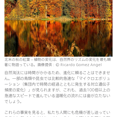
北米の秋の紅葉 – 植物の変化は、自然界のリズムの変化を最も顕
著に物語っている。画像提供：© Ricardo Gomez Angel
自然淘汰には時間がかかるため、進化に頼ることはできませ
ん。一部の鳥類や昆虫では比較的急速な「マイクロエボリュ
ーション（集団内で時間の経過とともに発生する対立遺伝子
頻度の変化）」が見られますが、これも、過去100倍以上の
急速なスピードで進んでいる温暖化の流れには歯が立たない
でしょう。
これらの事実を見ると、私たち人間にも危機が差し迫ってい