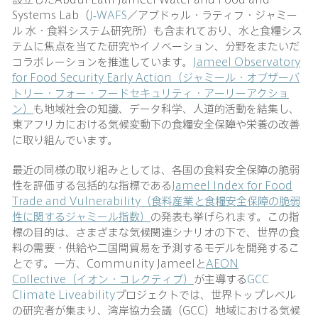
Systems Lab（
J-WAFS
／アブドゥル・ラティフ・ジャミー
ル 水・食料システム研究所）も含まれており、水と食糧シス
テムに焦点を当てた研究やイノベーション、分野をまたいだ
コラボレーションを推進しています。
Jameel Observatory
for Food Security Early Action（ジャミール・オブザーバ
トリー・フォー・フードセキュリティ・アーリーアクショ
ン）
も地域社会の知識、データ科学、人道的活動を結集し、
東アフリカにおける気候変動下の食糧安全保障や栄養の改善
に取り組んでいます。
最近の同様の取り組みとしては、各国の食料安全保障の脆弱
性を評価する包括的な指標である
Jameel Index for Food
Trade and Vulnerability（食料産業と食糧安全保障の脆弱
性に関するジャミール指数）
の発表も挙げられます。この指
標の目的は、さまざまな気候関連シナリオの下で、世界の食
料の需要・供給や二国間貿易を予測するモデルを開発するこ
とです。一方、Community Jameelと
AEON
Collective（イオン・コレクティブ）
が主導する
GCC
Climate Liveability
プロジェクトでは、世界トップレベル
の研究者が集まり、湾岸協力会議（GCC）地域における気候