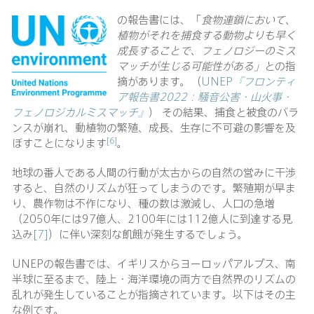
の報告書には、「
食物連鎖において、
植物がそれを捕食する動物よりも早く
成長することで、フェノロジーのミス
マッチが生じる可能性がある」
との指
摘があります。（
UNEP
『フロンティ
ア報告書
2022
：騒音公害・山火事・
フェノロジカルミスマッチ』
） その結果、捕食と被食のバラ
ンスが崩れ、動植物の繁殖、成長、生存に不可避の影響を及
[6]
ぼすことになります
。
地球の番人である人間の行動が太古からの自然の営みに干渉
すると、自然のリズムが狂ってしまうのです。繁殖期が早ま
り、農作物は不作になり、種の数は激減し、人口の急増
（2050年には97億人、2100年には112億人に到達する見
込み
[7]
）に伴い深刻な飢餓が発生するでしょう。
UNEPの報告書では、イギリスからヨーロッパアルプス、南
半球に至るまで、陸上・海洋環境の両方で自然界のリズムの
乱れが発生していることが指摘されています。以下はその主
な例です。