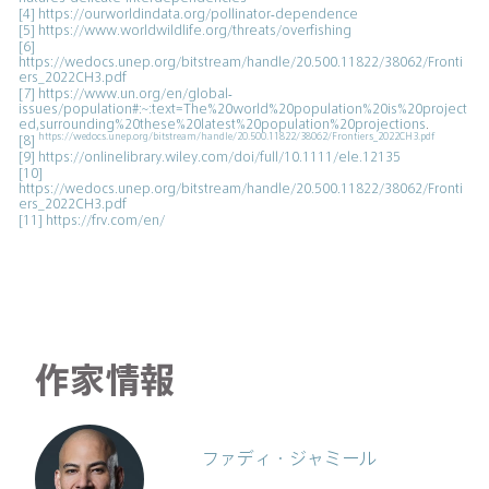
[4]
https://ourworldindata.org/pollinator-dependence
[5]
https://www.worldwildlife.org/threats/overfishing
[6]
https://wedocs.unep.org/bitstream/handle/20.500.11822/38062/Fronti
ers_2022CH3.pdf
[7]
https://www.un.org/en/global-
issues/population#:~:text=The%20world%20population%20is%20project
ed,surrounding%20these%20latest%20population%20projections
.
https://wedocs.unep.org/bitstream/handle/20.500.11822/38062/Frontiers_2022CH3.pdf
[8]
[9]
https://onlinelibrary.wiley.com/doi/full/10.1111/ele.12135
[10]
https://wedocs.unep.org/bitstream/handle/20.500.11822/38062/Fronti
ers_2022CH3.pdf
[11]
https://frv.com/en/
作家情報
ファディ・ジャミール