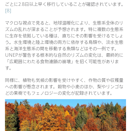
ごとに2.8日以上早く移行していることが確認されています。
[8]
マクロな視点で見ると、地球温暖化により、生態系全体のリ
ズムの乱れが深まることが予想されます。特に複数の生態系
に生存を依拠している種は、直ちにその影響を受けるでしょ
う。水生環境と陸上環境の両方に依存する鳥類や、淡水生態
系と海洋生態系の間を移動する魚類などはその一例です。
UNEPが警告する根本的な自然のリズムの変化は、最終的に
「広範囲にわたる食物連鎖の崩壊」を招く可能性がありま
す。
同様に、植物も気候の影響を受けやすく、作物の質や収穫量
への影響が懸念されます。穀物や小麦のほか、梨やリンゴな
どの果樹でもフェノロジーの変化が記録されています。