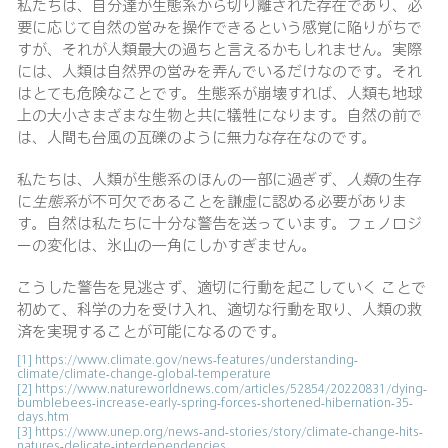
私たちは、自分達が生態系から切り離された存在であり、必
要に応じて自然の営みを操作できるという感覚に陥りがちで
すが、それが人類最大の過ちと言えるかもしれません。実際
には、人類は自然界の営みを弄んでいるだけなのです。それ
はとても危険なことです。生態系が崩壊すれば、人類も地球
上の大小さまざまな生物と共に犠牲になります。自然の前で
は、人間も台風の瓦礫のように無力な存在なのです。
私たちは、人類が生態系のほんの一部に過ぎず、
人類
の生存
に
生態系
が不可欠であることを謙虚に認める必要がありま
す。自然は私たちに十分な警告を送っています。フェノロジ
ーの変化は、氷山の一角にしかすぎません。
こうした警告を見逃さず、適切に行動を起こしていく ことで
初めて、科学の力を受け入れ、適切な行動を取り、人類の救
済を実現することが可能になるのです。
[1]
https://www.climate.gov/news-features/understanding-
climate/climate-change-global-temperature
[2]
https://www.natureworldnews.com/articles/52854/20220831/dying-
bumblebees-increase-early-spring-forces-shortened-hibernation-35-
days.htm
[3]
https://www.unep.org/news-and-stories/story/climate-change-hits-
natures-delicate-interdependencies