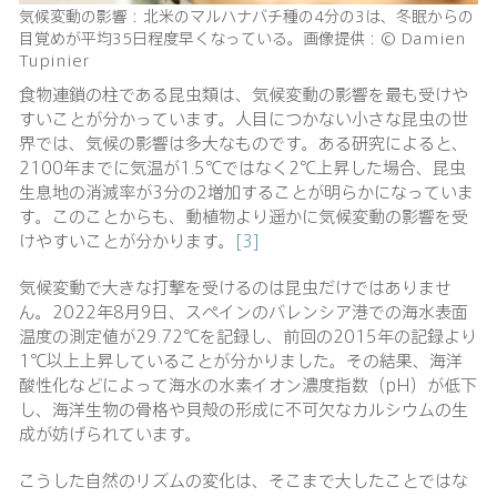
気候変動の影響：北米のマルハナバチ種の4分の3は、冬眠からの
目覚めが平均35日程度早くなっている。画像提供：© Damien
Tupinier
食物連鎖の柱である昆虫類は、気候変動の影響を最も受けや
すいことが分かっています。人目につかない小さな昆虫の世
界では、気候の影響は多大なものです。ある研究によると、
2100年までに気温が1.5℃ではなく2℃上昇した場合、昆虫
生息地の消滅率が3分の2増加することが明らかになっていま
す。このことからも、動植物より遥かに気候変動の影響を受
けやすいことが分かります。
[3]
気候変動で大きな打撃を受けるのは昆虫だけではありませ
ん。2022年8月9日、スペインのバレンシア港での海水表面
温度の測定値が29.72℃を記録し、前回の2015年の記録より
1℃以上上昇していることが分かりました。その結果、海洋
酸性化などによって海水の水素イオン濃度指数（pH）が低下
し、海洋生物の骨格や貝殻の形成に不可欠なカルシウムの生
成が妨げられています。
こうした自然のリズムの変化は、そこまで大したことではな