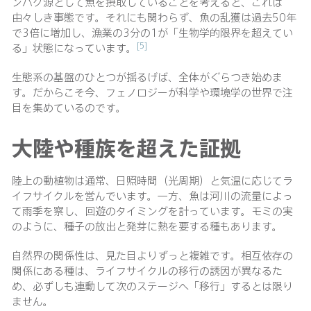
ンパク源として魚を摂取していることを考えると、これは
由々しき事態です。それにも関わらず、魚の乱獲は過去50年
で3倍に増加し、漁業の3分の1が「生物学的限界を超えてい
[5]
る」状態になっています。
生態系の基盤のひとつが揺るげば、全体がぐらつき始めま
す。だからこそ今、フェノロジーが科学や環境学の世界で注
目を集めているのです。
大陸や種族を超えた証拠
陸上の動植物は通常、日照時間（光周期）と気温に応じてラ
イフサイクルを営んでいます。一方、魚は河川の流量によっ
て雨季を察し、回遊のタイミングを計っています。モミの実
のように、種子の放出と発芽に熱を要する種もあります。
自然界の関係性は、見た目よりずっと複雑です。相互依存の
関係にある種は、ライフサイクルの移行の誘因が異なるた
め、必ずしも連動して次のステージへ「移行」するとは限り
ません。