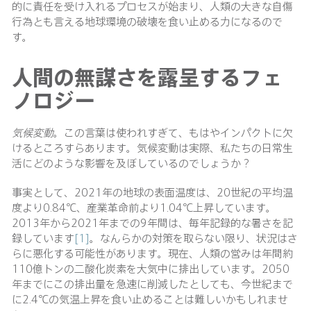
的に責任を受け入れるプロセスが始まり、人類の大きな自傷
行為とも言える地球環境の破壊を食い止める力になるので
す。
人間の無謀さを露呈するフェ
ノロジー
気候変動
。この言葉は使われすぎて、もはやインパクトに欠
けるところすらあります。気候変動は実際、私たちの日常生
活にどのような影響を及ぼしているのでしょうか？
事実として、2021年の地球の表面温度は、20世紀の平均温
度より0.84℃、産業革命前より1.04℃上昇しています。
2013年から2021年までの9年間は、毎年記録的な暑さを記
録しています
[1]
。なんらかの対策を取らない限り、状況はさ
らに悪化する可能性があります。現在、人類の営みは年間約
110億トンの二酸化炭素を大気中に排出しています。2050
年までにこの排出量を急速に削減したとしても、今世紀まで
に2.4℃の気温上昇を食い止めることは難しいかもしれませ