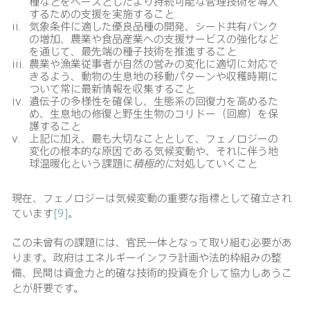
種などをベースとしたより持続可能な管理技術を導入
するための支援を実施すること
気象条件に適した優良品種の開発、シード共有バンク
の増加、農業や食品産業への支援サービスの強化など
を通じて、最先端の種子技術を推進すること
農業や漁業従事者が自然の営みの変化に適切に対応で
きるよう、動物の生息地の移動パターンや収穫時期に
ついて常に最新情報を収集すること
遺伝子の多様性を確保し、生態系の回復力を高めるた
め、生息地の修復と野生生物のコリドー（回廊）を保
護すること
上記に加え、最も大切なこととして、フェノロジーの
変化の根本的な原因である気候変動や、それに伴う地
球温暖化という課題に
積極的に
対処していくこと
現在、フェノロジーは気候変動の重要な指標として確立され
ています
[9]
。
この未曾有の課題には、官民一体となって取り組む必要があ
ります。政府はエネルギーインフラ計画や法的枠組みの整
備、民間は資金力と的確な技術的投資を介して協力しあうこ
とが肝要です。