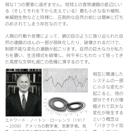
弱な1つの要素に過ぎません。地球上の食物連鎖の底辺にい
る（そしてそれを下から支えている）最も小さな虫や植物、
単細胞生物などと同様に、圧倒的な自然の前には簡単に打ち
のめされてしまう存在なのです。
人類の行動や怠慢によって、網の目のように張り巡られた自
然の連鎖のほんの一部が弱体化したり、破壊されるだけで、
制御不能な変化の連鎖が起こります。自然の巨大な力が私た
ちを襲い、生活様式を破壊し、何千年にもわたって培ってき
た高度な文明も滅亡の危機に瀕するのです。
相互に関連した
システムの一部
に小さな変化が
起こると、他の
部分でそれが増
幅されて巨大な
変化が発生する
という概念は
エドワード・ノートン・ローレンツ（1917
「バタフライ効
～2008） アメリカの数学者、気象学者。気