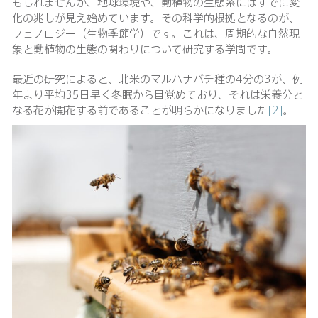
もしれませんが、地球環境や、動植物の生態系にはすでに変
化の兆しが見え始めています。その科学的根拠となるのが、
フェノロジー（生物季節学）です。これは、周期的な自然現
象と動植物の生態の関わりについて研究する学問です。
最近の研究によると、北米のマルハナバチ種の4分の3が、例
年より平均35日早く冬眠から目覚めており、それは栄養分と
なる花が開花する前であることが明らかになりました
[2]
。