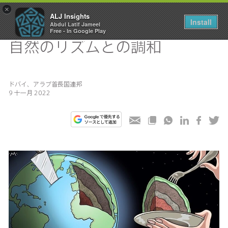
×
ALJ Insights
Install
Abdul Latif Jameel
Toggle
Free - In Google Play
navigation
自然のリズムとの調和
ドバイ、アラブ首長国連邦
9 十一月 2022