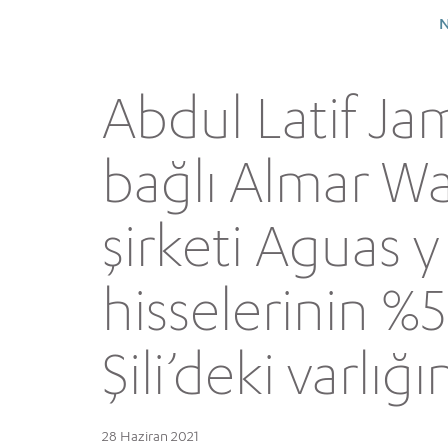
N
Abdul Latif Ja
bağlı Almar Wa
şirketi Aguas y
hisselerinin %5
Şili’deki varlığı
28 Haziran 2021