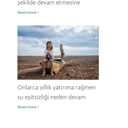
şekilde devam etmesine
rağmen kuraklık neden
Read more >
artmaya devam ediyor?
Onlarca yıllık yatırıma rağmen
su eşitsizliği neden devam
ediyor?
Read more >