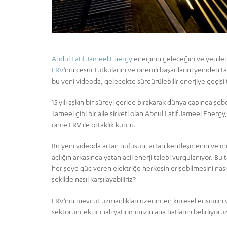
Abdul Latif Jameel Energy
enerjinin geleceğini ve yenilene
FRV
’nin cesur tutkularını ve önemli başarılarını yeniden 
bu yeni videoda, gelecekte sürdürülebilir enerjiye geçişi
15 yılı aşkın bir süreyi geride bırakarak dünya çapında şeb
Jameel gibi bir aile şirketi olan Abdul Latif Jameel Energy, 
önce FRV ile ortaklık kurdu.
Bu yeni videoda artan nüfusun, artan kentleşmenin ve m
açlığın arkasında yatan acil enerji talebi vurgulanıyor. Bu 
her şeye güç veren elektriğe herkesin erişebilmesini nasıl 
şekilde nasıl karşılayabiliriz?
FRV’nin mevcut uzmanlıkları üzerinden küresel erişimini 
sektöründeki iddialı yatırımımızın ana hatlarını belirliyoru