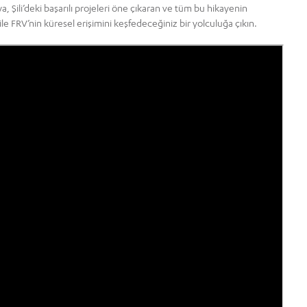
Şili’deki başarılı projeleri öne çıkaran ve tüm bu hikayenin
ile FRV’nin küresel erişimini keşfedeceğiniz bir yolculuğa çıkın.