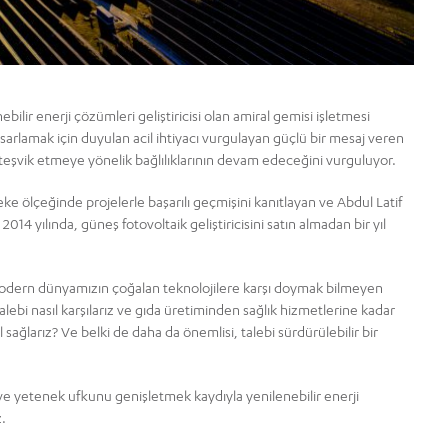
bilir enerji çözümleri geliştiricisi olan amiral gemisi işletmesi
tasarlamak için duyulan acil ihtiyacı vurgulayan güçlü bir mesaj veren
 teşvik etmeye yönelik bağlılıklarının devam edeceğini vurguluyor.
eke ölçeğinde projelerle başarılı geçmişini kanıtlayan ve Abdul Latif
2014 yılında, güneş fotovoltaik geliştiricisini satın almadan bir yıl
odern dünyamızın çoğalan teknolojilere karşı doymak bilmeyen
talebi nasıl karşılarız ve gıda üretiminden sağlık hizmetlerine kadar
sağlarız? Ve belki de daha da önemlisi, talebi sürdürülebilir bir
ve yetenek ufkunu genişletmek kaydıyla yenilenebilir enerji
z.