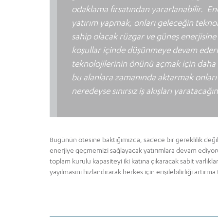
odaklama fırsatından yararlanabilir.
En
yatırım yapmak, onları geleceğin teknol
sahip olacak rüzgar ve güneş enerjisin
koşullar içinde düşünmeye devam ederk
teknolojilerinin önünü açmak için daha i
bu alanlara zamanında aktarmak onları 
neredeyse sınırsız iş akışları yaratacağı
Bugünün ötesine baktığımızda, sadece bir gereklilik deği
enerjiye geçmemizi sağlayacak yatırımlara devam ediyoru
toplam kurulu kapasiteyi iki katına çıkaracak sabit varlı
yayılmasını hızlandırarak herkes için erişilebilirliği ar