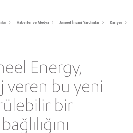
mlar
Haberler ve Medya
Jameel İnsani Yardımlar
Kariyer
meel Energy,
j veren bu yeni
lebilir bir
bağlılığını