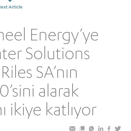
ext Article
meel Energy’ye
ter Solutions
 Riles SA’nın
0’sini alarak
nı ikiye katlıyor