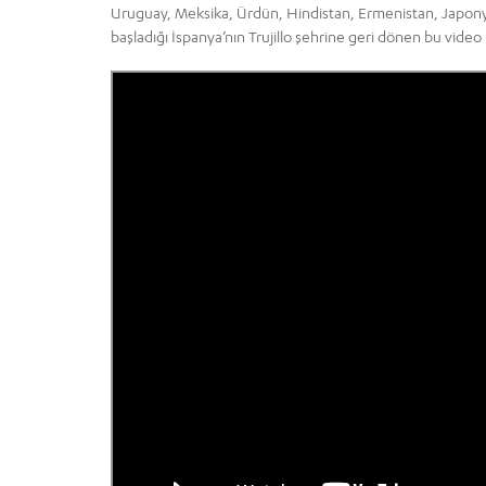
Uruguay, Meksika, Ürdün, Hindistan, Ermenistan, Japonya, 
başladığı İspanya’nın Trujillo şehrine geri dönen bu video 