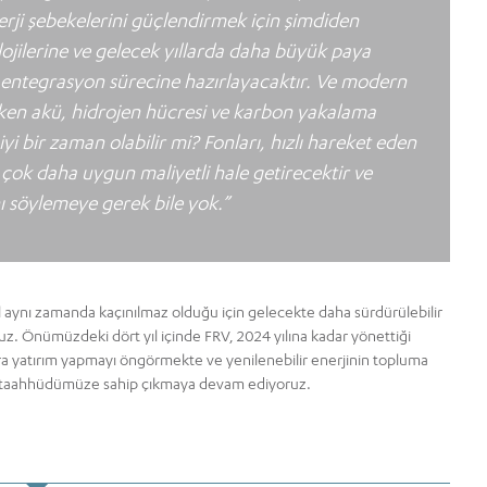
erji şebekelerini güçlendirmek için şimdiden
ojilerine ve gelecek yıllarda daha büyük paya
e entegrasyon sürecine hazırlayacaktır. Ve modern
en akü, hidrojen hücresi ve karbon yakalama
yi bir zaman olabilir mi? Fonları, hızlı hareket eden
çok daha uygun maliyetli hale getirecektir ve
nı söylemeye gerek bile yok.”
l aynı zamanda kaçınılmaz olduğu için gelecekte daha sürdürülebilir
z. Önümüzdeki dört yıl içinde FRV, 2024 yılına kadar yönettiği
klara yatırım yapmayı öngörmekte ve yenilenebilir enerjinin topluma
tırma taahhüdümüze sahip çıkmaya devam ediyoruz.