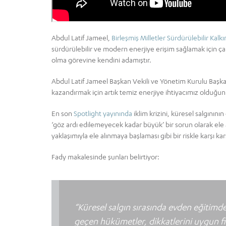
Abdul Latif Jameel,
Birleşmiş Milletler Sürdürülebilir Kal
sürdürülebilir ve modern enerjiye erişim sağlamak için ça
olma görevine kendini adamıştır.
Abdul Latif Jameel Başkan Vekili ve Yönetim Kurulu Baş
kazandırmak için artık temiz enerjiye ihtiyacımız olduğun
En son
Spotlight yayınında
iklim krizini, küresel salgının
‘göz ardı edilemeyecek kadar büyük’ bir sorun olarak ele 
yaklaşımıyla ele alınmaya başlaması gibi bir riskle karşı 
Fady makalesinde şunları belirtiyor:
“Küresel salgın sırasında evden eğitimde
geçen hükümetler, dikkatlerini uygun fiy