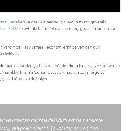
kınma Hedefleri
ve özellikle herkes için uygun fiyatlı, güvenilir,
lışan
SGD7
ile uyumlu bir hedef olan bu enerji geçişinin bir parçası
kan Yardımcısı Fady Jameel, ekonomilerimize yeniden güç
u söylüyor.
ın dramatik arka planıyla birlikte değerlendiren bir çerçeve sunuyor ve
alınan iklim krizinin ‘bununla başa çıkmak için çok meşgulüz
karşıya olduğumuza değiniyor.
ki ve uzaktan çalışmadaki hızlı artışla harekete
atlı, güvenilir elektrik kaynaklarına yeniden