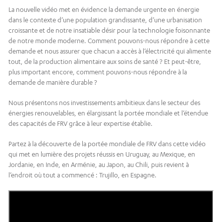
La nouvelle vidéo met en évidence la demande urgente en énergie
dans le contexte d’une population grandissante, d’une urbanisation
croissante et de notre insatiable désir pour la technologie foisonnante
de notre monde moderne. Comment pouvons-nous répondre à cette
demande et nous assurer que chacun a accès à l’électricité qui alimente
tout, de la production alimentaire aux soins de santé ? Et peut-être,
plus important encore, comment pouvons-nous répondre à la
demande de manière durable ?
Nous présentons nos investissements ambitieux dans le secteur des
énergies renouvelables, en élargissant la portée mondiale et l’étendue
des capacités de FRV grâce à leur expertise établie.
Partez à la découverte de la portée mondiale de FRV dans cette vidéo
qui met en lumière des projets réussis en Uruguay, au Mexique, en
Jordanie, en Inde, en Arménie, au Japon, au Chili, puis revient à
l’endroit où tout a commencé : Trujillo, en Espagne.