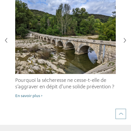
Pou
pe
Pourquoi la sécheresse ne cesse-t-elle de
d’
s’aggraver en dépit d’une solide prévention ?
En 
En savoir plus >