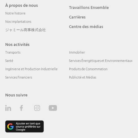
À propos de nous
Travaillons Ensemble
Notre histoire
Carrières
Nos implantations
Centre des médias
ジャミール商事株式会社
Nos activités
Transports
Immobilier
Santé
Services Énergétiques et Environnementaux
Ingénierie et Production Industrielle
Produits de Consommation
Services Financiers
Publicité et Médias
Nous suivre