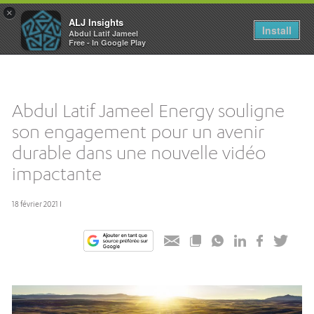
×
ALJ Insights
Toggle
Install
Abdul Latif Jameel
navigation
Free - In Google Play
Abdul Latif Jameel Energy souligne
son engagement pour un avenir
durable dans une nouvelle vidéo
impactante
18 février 2021 I