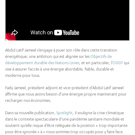
Abdul Latif Jameel s’engage à jouer son rôle dans cette transition
énergétique, une ambition qui est alignée sur les
Objectifs de
développement durable des Nations Unies
, et en particulier, l’
ODD7
qui
vise à assurer l’accès à une énergie abordable, fiable, durable et
moderne pour tous.
Fady Jameel, président adjoint et vice-président d’Abdul Latif Jameel
affirme que nous avons besoin d’une énergie propre maintenant pour
recharger nos économies.
Dans sa nouvelle publication,
Spotlight
, il souligne la crise climatique
dans le contexte spectaculaire d’une pandémie sanitaire mondiale et
soutient qu’elle risque d’être reléguée de la position « trop importante
pour être ignorée » à « nous sommes trop occupés pour y faire face