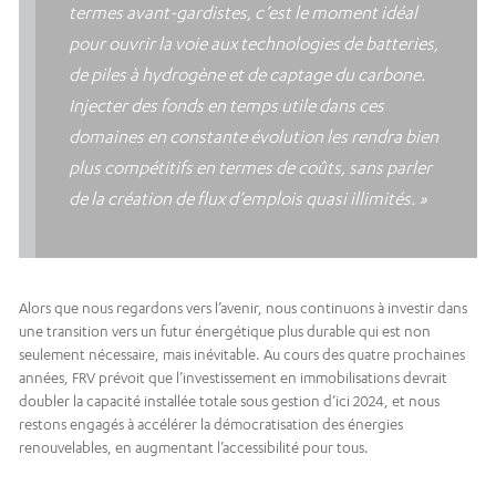
termes avant-gardistes, c’est le moment idéal
pour ouvrir la voie aux technologies de batteries,
de piles à hydrogène et de captage du carbone.
Injecter des fonds en temps utile dans ces
domaines en constante évolution les rendra bien
plus compétitifs en termes de coûts, sans parler
de la création de flux d’emplois quasi illimités. »
Alors que nous regardons vers l’avenir, nous continuons à investir dans
une transition vers un futur énergétique plus durable qui est non
seulement nécessaire, mais inévitable. Au cours des quatre prochaines
années, FRV prévoit que l’investissement en immobilisations devrait
doubler la capacité installée totale sous gestion d’ici 2024, et nous
restons engagés à accélérer la démocratisation des énergies
renouvelables, en augmentant l’accessibilité pour tous.