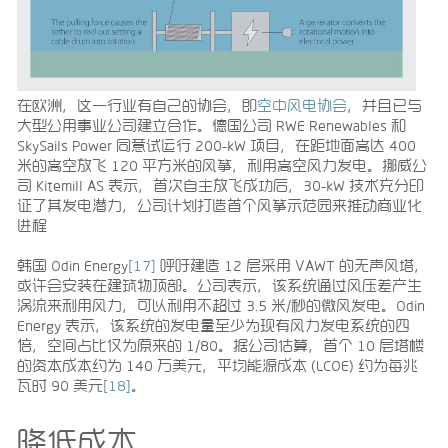
在欧洲，这一行业有自己的协会，即
空中风电协会
，并且已与
大型公用事业公司建立合作。德国公司 RWE Renewables 和
SkySails Power 同意试运行 200-kW 项目，在距地面高达 400
米的高空放飞 120 平方米的风筝，利用高空风力发电。挪威公
司 Kitemill AS 表示，首次自主放飞成功后，30-kW 技术充分印
证了其发电潜力，公司计划打造首个风筝示范园来推动商业化
进程
韩国 Odin Energy
[17]
呼吁建造 12 层采用 VAWT 的无声风塔，
或许会安装在建筑物顶部。公司表示，该系统通过风压差产生
涡流来利用风力，可以利用不超过 3.5 米/秒的微风发电。Odin
Energy 表示，该系统的发电量至少为现有风力发电系统的四
倍，空间占比仅为原来的 1/80。据公司估算，首个 10 层塔楼
的资本成本约为 140 万美元，平均能源成本 (LCOE) 约为每兆
瓦时 90 美元
[18]
。
降低成本