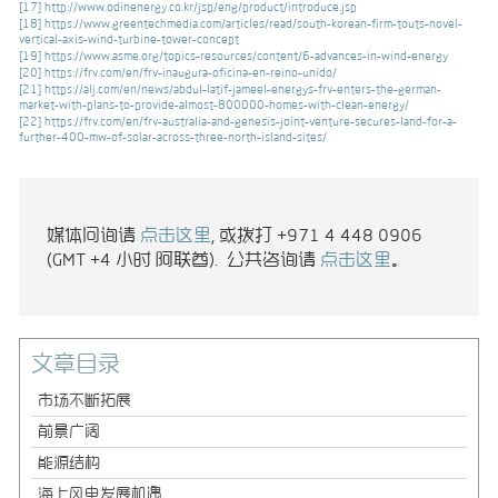
[17]
http://www.odinenergy.co.kr/jsp/eng/product/introduce.jsp
[18]
https://www.greentechmedia.com/articles/read/south-korean-firm-touts-novel-
vertical-axis-wind-turbine-tower-concept
[19]
https://www.asme.org/topics-resources/content/6-advances-in-wind-energy
[20]
https://frv.com/en/frv-inaugura-oficina-en-reino-unido/
[21]
https://alj.com/en/news/abdul-latif-jameel-energys-frv-enters-the-german-
market-with-plans-to-provide-almost-800000-homes-with-clean-energy/
[22]
https://frv.com/en/frv-australia-and-genesis-joint-venture-secures-land-for-a-
further-400-mw-of-solar-across-three-north-island-sites/
媒体问询请
点击这里
, 或拨打 +971 4 448 0906
(GMT +4 小时 阿联酋). 公共咨询请
点击这里
。
文章目录
市场不断拓展
前景广阔
能源结构
海上风电发展机遇