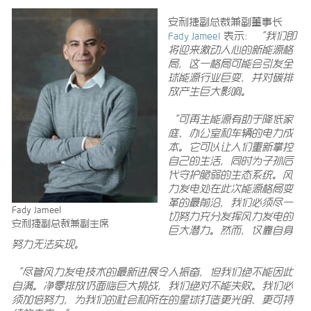
安利捷副总裁兼副董事长
Fady Jameel
表示：
“
我们即
将迎来激动人心的新能源格
局，这一格局可能会引发全
球能源行业巨变，并对碳排
放产生巨大影响。
“
可再生能源有助于降低家
庭、办公室和车辆的电力成
本。它可以让人们重新掌控
自己的生活，同时为子孙后
代守护脆弱的生态系统。风
力发电处在此次能源格局变
革的最前沿，我们必须尽一
Fady Jameel
切努力充分发挥风力发电的
安利捷副总裁兼副主席
巨大潜力。然而，仅靠自身
努力无法实现。
“
尽管风力发电技术的最新进展令人振奋，但我们绝不能因此
自满。净零排放仍面临巨大挑战，我们绝对不能失败。我们必
须加倍努力，为我们的社会和所在的星球打造更光明、更可持