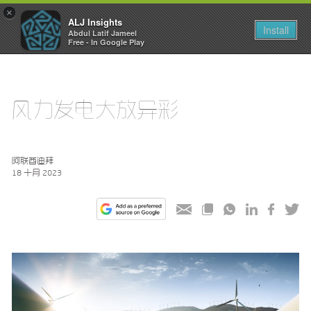
×
ALJ Insights
Toggle
Install
Abdul Latif Jameel
navigation
Free - In Google Play
风力发电大放异彩
阿联酋迪拜
18 十月 2023