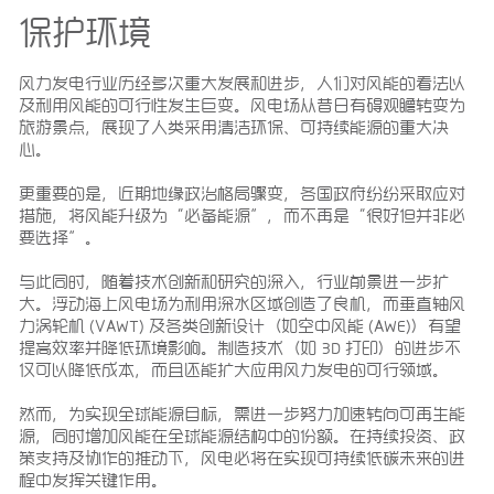
保护环境
风力发电行业历经多次重大发展和进步，人们对风能的看法以
及利用风能的可行性发生巨变。风电场从昔日有碍观瞻转变为
旅游景点，展现了人类采用清洁环保、可持续能源的重大决
心。
更重要的是，近期地缘政治格局骤变，各国政府纷纷采取应对
措施，将风能升级为“必备能源”，而不再是“很好但并非必
要选择”。
与此同时，随着技术创新和研究的深入，行业前景进一步扩
大。浮动海上风电场为利用深水区域创造了良机，而垂直轴风
力涡轮机 (VAWT) 及各类创新设计（如空中风能 (AWE)）有望
提高效率并降低环境影响。制造技术（如 3D 打印）的进步不
仅可以降低成本，而且还能扩大应用风力发电的可行领域。
然而，为实现全球能源目标，需进一步努力加速转向可再生能
源，同时增加风能在全球能源结构中的份额。在持续投资、政
策支持及协作的推动下，风电必将在实现可持续低碳未来的进
程中发挥关键作用。