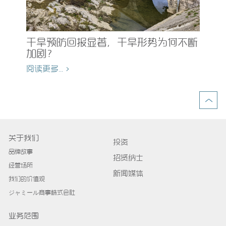
均
为
的
干旱预防回报显著，干旱形势为何不断
加剧？
阅读
阅读更多... >
关于我们
投资
品牌故事
招贤纳士
经营场所
新闻媒体
我们的价值观
ジャミール商事株式会社
业务范围