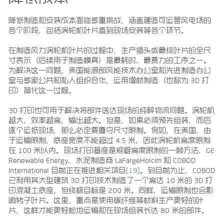
降低制造和安装成本面临多重挑战，涵盖建造可运营风电场的
各个阶段，包括涡轮机叶片直到现场安装等各个环节。
在制造风力涡轮机叶片的过程中，生产插头或最终叶片的全尺
寸表示（后续用于制造模具）是最耗时、最费力的工序之一。
为解决这一问题，美国能源部风能技术办公室和先进制造办公
室与多家公共和私人组织合作，运用增材制造（也称为 3D 打
印）简化这一过程。
3D 打印也可用于解决将部件送达现场的纯粹物流问题。涡轮机
越大，效率越高，输出越大。但是，如果必须预先组装，而后
逐个运抵现场，那么必定要遵守尺寸限制。例如，在美国，由
于运输限制，底座宽度不能超过 4.5 米，因此涡轮机高度限制
在 100 米以内。现场打印基座是规避高度限制的一种方法，GE
Renewable Energy、水泥制造商 LaFargeHolcim 和 COBOD
International 目前正在推进相关项目
[19]
。到目前为止，COBOD
已利用其大型建筑 3D 打印技术制造了一个高达 10 米的 3D 打
印混凝土底座，但终极目标是 200 米。同样，运输限制也会影
响转子叶片。这里，重点是使用碳纤维等材料生产更轻的叶
片，这样才能更轻松地运输和在现场组装长达 80 米的部件。