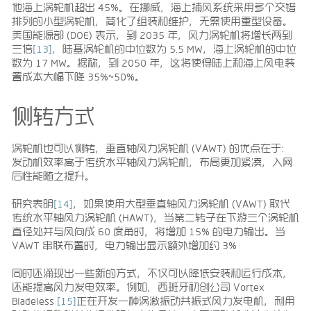
他海上涡轮机超出 45%。在挪威，海上捕风系统采用多个交错
排列的小型涡轮机，简化了组装和维护，无需使用重型设备。
美国能源部 (DOE) 表示，到 2035 年，风力涡轮机将增长两到
三倍
[13]
，陆基涡轮机的中位数为 5.5 MW，海上涡轮机的中位
数为 17 MW。据称，到 2050 年，这将使得陆上和海上风电装
置成本大幅下降 35%~50%。
侧转方式
涡轮机也可以侧转，垂直轴风力涡轮机 (VAWT) 的优点在于：
发动机效率高于传统水平轴风力涡轮机，布局更加紧凑，入网
后性能随之提升。
研究表明
[14]
，如果使用大型垂直轴风力涡轮机 (VAWT) 取代
传统水平轴风力涡轮机 (HAWT)，当第二转子在下游三个涡轮机
直径处并与风向成 60 度角时，将增加 15% 的电力输出。当
VAWT 串联布置时，电力输出显示额外增加约 3%
同时还涌现出一些新的方式，不仅可以降低安装和运行成本，
还能提高风力发电效率。例如，西班牙初创公司 Vortex
Bladeless
[15]
正在开发一种涡激振动共振式风力发电机，利用