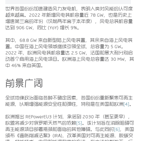
世界各国纷纷加速建造风力发电机，表明人类对风能的认可度
越来越高。2022 年新增风电装机容量近 78 GW，也是历史上
增速第三高的年份（仅前两年高于本年度），风电总装机容量
达到 906 GW，同比 (YoY) 增长 9%。
其中，68.8 GW 来自新型陆上风电装置，其余来自海上风电装
置。中国在海上风电领域继续引领全球，总容量为 5 GW。
2022 年，欧洲风电装机容量达 2.5 GW，法国和意大利分别启
动首个商用海上风电项目。欧洲海上风电总容量达 30 MW，其
中 46% 来自英国。
前景广阔
全球地缘政治面临各种不确定因素，各国纷纷重新聚焦可再生
能源，以期增强能源安全性和弹性，特别是在美国和欧洲
[4]
。
欧洲推出 REPowerEU3 计划，承诺到 2030 年（甚至更早），
欧盟将减少对俄罗斯天然气的依赖
[5]
。该计划旨在消除阻碍可
再生能源项目部署瓶颈和面临的其他障碍。与此同时
[6]
，美国
颁布《通胀削减法案》(IRA)，改革美国对可再生能源、脱碳交