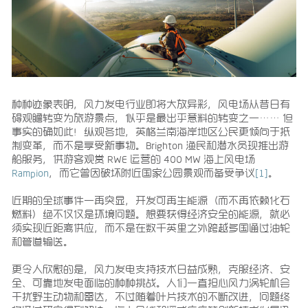
种种迹象表明，风力发电行业即将大放异彩，风电场从昔日有
碍观瞻转变为旅游景点，似乎是最出乎意料的转变之一…… 但
事实的确如此！纵观各地，英格兰南海岸地区公民更倾向于抵
制变革，而不是享受新事物。Brighton 渔民和潜水员现推出游
船服务，供游客观赏 RWE 运营的 400 MW 海上风电场
Rampion
，而它曾因破坏附近国家公园景观而备受争议
[1]
。
近期的全球事件一再突显，开发可再生能源（而不再依赖化石
燃料）绝不仅仅是环境问题。想要获得经济安全的能源，就必
须实现近距离供应，而不是在数千英里之外跨越多国通过油轮
和管道输送。
更令人欣慰的是，风力发电支持技术日益成熟，克服经济、安
全、可靠地发电面临的种种挑战。人们一直担心风力涡轮机会
干扰野生动物和雷达，不过随着叶片技术的不断改进，问题终