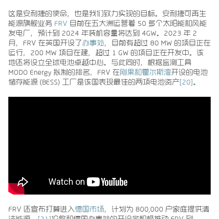
这是安利捷的使命，也是我们致力实现的目标。安利捷可再生
能源旗舰业务
FRV
目前在五大洲运营着 50 多个太阳能和风能
发电厂，预计到 2024 年装机容量将达到 4GW。2023 年 2
月，FRV 在英国开设了
办事处
，目前有超过 80 MW 的项目正在
运行，200 MW 项目在建，超过 1 GW 的项目正在开发中。该
地还将设立全球电池卓越中心。与此同时，根据监测工具
MODO Energy 拟制的排名，FRV 在
刚果和霍尔斯湾
开设的电池
储存能源 (BESS) 工厂是该国表现最佳的两项电池资产
[20]
。
FRV 还宣布打算进入
德国市场
，计划为 800,000 户家庭提供清
洁能源。
[21]
伦敦和德国办事处的开设将积极推动 FRV 到