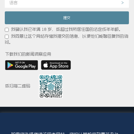
语言
我确认我已年满 18 岁，或超过我所居住国的法定成年年龄。
我同意让这个网站存储我提交的信息，以便他们能够回复我的询
问。
下载我们的新闻洞察应用
或扫描二维码
© 2015-2026 Abdul Latif Jameel IPR Company Limited. Permission to use this
site is granted strictly subject to the
Terms of Use
. The Abdul Latif Jameel
name and the Abdul Latif Jameel logotype and pentagon-shaped graphics are
trademarks or registered trademarks of Abdul Latif Jameel IPR Company Limited.