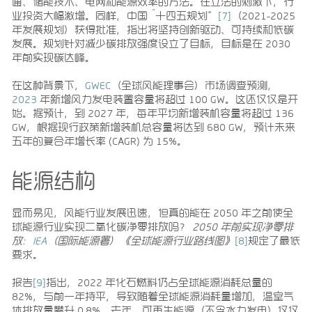
通、储能技术、电网和能源效率的方法。在立法的刺激下，行
“
业投资大幅激增。同样，中国
十四五规划”
[7]
（2021-2025
年发展规划）获得批准，指出将坚持创新驱动、可持续和低碳
发展。规划针对减少碳排放强度设立了目标，目标是在 2030
年前实现碳达峰。
在这种背景下，
GWEC
（全球风能理事会）市场调查预测，
2023
年新增风力发电装置容量将超过 100 GW。这还仅仅是开
始。据预计，到 2027 年，每年平均新增装机容量将超过 136
GW，根据现行政策新增装机总容量将达到 680 GW，预计未来
五年的复合年增长率 (CAGR) 为 15%。
能源结构
显而易见，风能行业发展迅速，但真的能在 2050 年之前使全
球能源行业实现二氧化碳净零排放吗？
2050
年前实现净零排
放：
IEA
（国际能源署）《全球能源行业路线图》
[8]
规定了最低
要求。
报告
[9]
指出，2022 年化石燃料仍占全球能源消耗总量的
82%，与前一年持平，导致随着全球能源消耗量增加，温室气
体排放量攀升 0.8%。去年，可再生能源（不含水力发电）仅仅