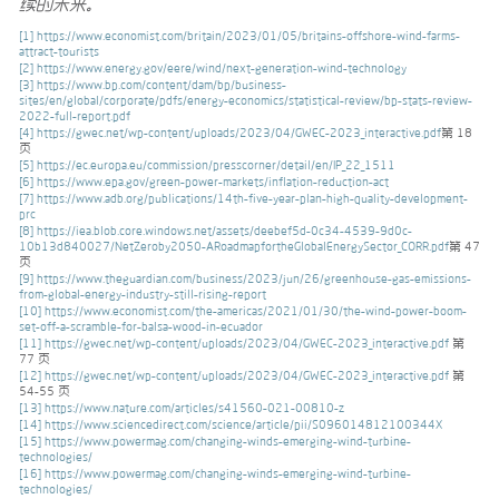
续的未来。
”
[1]
https://www.economist.com/britain/2023/01/05/britains-offshore-wind-farms-
attract-tourists
[2]
https://www.energy.gov/eere/wind/next-generation-wind-technology
[3]
https://www.bp.com/content/dam/bp/business-
sites/en/global/corporate/pdfs/energy-economics/statistical-review/bp-stats-review-
2022-full-report.pdf
[4]
https://gwec.net/wp-content/uploads/2023/04/GWEC-2023_interactive.pdf
第 18
页
[5]
https://ec.europa.eu/commission/presscorner/detail/en/IP_22_1511
[6]
https://www.epa.gov/green-power-markets/inflation-reduction-act
[7]
https://www.adb.org/publications/14th-five-year-plan-high-quality-development-
prc
[8]
https://iea.blob.core.windows.net/assets/deebef5d-0c34-4539-9d0c-
10b13d840027/NetZeroby2050-ARoadmapfortheGlobalEnergySector_CORR.pdf
第 47
页
[9]
https://www.theguardian.com/business/2023/jun/26/greenhouse-gas-emissions-
from-global-energy-industry-still-rising-report
[10]
https://www.economist.com/the-americas/2021/01/30/the-wind-power-boom-
set-off-a-scramble-for-balsa-wood-in-ecuador
[11]
https://gwec.net/wp-content/uploads/2023/04/GWEC-2023_interactive.pdf
第
77 页
[12]
https://gwec.net/wp-content/uploads/2023/04/GWEC-2023_interactive.pdf
第
54-55 页
[13]
https://www.nature.com/articles/s41560-021-00810-z
[14]
https://www.sciencedirect.com/science/article/pii/S096014812100344X
[15]
https://www.powermag.com/changing-winds-emerging-wind-turbine-
technologies/
[16]
https://www.powermag.com/changing-winds-emerging-wind-turbine-
technologies/