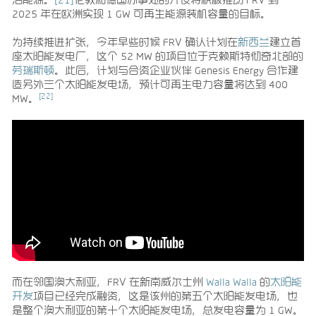
2025 年在欧洲实现 1 GW 可再生能源装机容量的目标。
为持续推进扩张，今年早些时候 FRV 确认计划在
新西兰
建立首
座太阳能发电厂，这个 52 MW 的项目位于克赖斯特彻奇北部的
劳瑞斯顿
。此后，计划与合资企业伙伴 Genesis Energy 合作建
造另外三个太阳能发电场，预计可再生电力容量将达到 400
[22]
MW。
而在邻国澳大利亚，FRV 在新南威尔士州
Walla Walla
的
太阳能
开发
项目已经完成融资，这是该州的第五个太阳能发电场，也
是整个澳大利亚的第十个太阳能发电场，总发电容量为 1 GW。