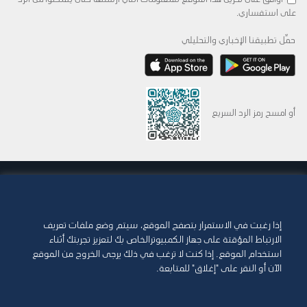
على استفساري.
حمِّل تطبيقنا الإخباري والتحليلي
أو امسح رمز الرد السريع
© 2015-2026 Abdul Latif Jameel IPR Company Limited. Permission to use this site is
granted strictly subject to the
Terms of Use
. The Abdul Latif Jameel name and the
Abdul Latif Jameel logotype and pentagon-shaped graphics are trademarks or
registered trademarks of Abdul Latif Jameel IPR Company Limited.
إذا رغبت في الاستمرار بتصفح الموقع، سيتم وضع ملفات تعريف
الارتباط المؤقتة على جهاز الكمبيوترالخاص بك لتعزيز تجربتك أثناء
شروط الاستخدام
سياسة الوصول
استخدام الموقع. إذا كنت لا ترغب في ذلك يرجى الخروج من الموقع
الآن أو النقر على "إغلاق" للمتابعة.
حقوق الطبع والنشر وإخلاء المسؤولية
سياسة ملفات تعريف الارتباط
سياسة الخصوصية
خريطة الموقع