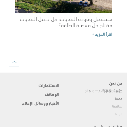
مستقبل وقوده النفايات: هل تحمل النفايات
مفتاح حلّ معضلة الطاقة؟
شوب
اقرأ المزيد >
الم
اقرأ 
من نحن
الاستثمارات
ジャミール商事株式会社
الوظائف
قصتنا
الأخبار ووسائل الإعلام
مواقعنا
قيمنا