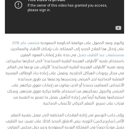
واليوم وبعد الحصول على موافقة الحكومة السعودية
منتصف عام 2018
على إدخال هذا العلاج الجديد إلى المملكة، بات بإمكان الأطباء والمعالجين
بمستشفى عبد اللطيف جميل
في جدة علاج إصابات العمود الفقري
باستخدام تقنية “الأطراف الهجينة الطبية المساعدة” التي ابتكرتها سايبرداين.
وتعد تقنية “الأطراف الهجينة الطبية المساعدة” الأولى من نوعها في العالم
في مجال روبوتات الهياكل الخارجية، وتعمل على إعادة بناء الوظائف العصبية
العضلية الدماغية لدى المرضى وتحسينها ودعمها عن طريق مساعدة
الأشخاص المعاقين جسديا أو الذين يعانون من إصابات تعوق حركتهم على
المشي والتجول بتمكينهم من استخدام طاقة حركية تفوق قدرتهم، ويمكن
استخدامها بفعالية أيضاً في إعادة التأهيل بفضل ما تتمتع به التقنية من
قدرات على تسريع التعلم الحركي للأعصاب الدماغية.
وإلى جانب التوسع في إتاحة العلاجات المختلفة التي تعمل بتقنية التعلم
الآلي (سايبرنيكس) الثورية، ينص الاتفاق الجديد كذلك على تعيين عبد اللطيف
جميل موزعًا حصريًا في المملكة العربية السعودية وعبر دول مجلس التعاون