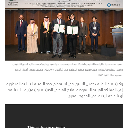
السيد محمد جميل، الرئيس التنفيذي لشركة عبد اللطيف جميل، والسيد يوشيوكي سناكاي، المدير التنفيذي
ورئيس شركة سايبرداين، عقب توقيع مذكرة التفاهم في 23 أكتوبر 2019 على هامش منتدى أعمال الرؤية
السعودية اليابانية 2030.
وكان لعبد اللطيف جميل السبق في استقدام هذه التقنية اليابانية المتطورة
إلى المملكة العربية السعودية لعلاج المرضى الذين يعانون من إصابات بليغة
أو شديدة الإيلام في العمود الفقري.