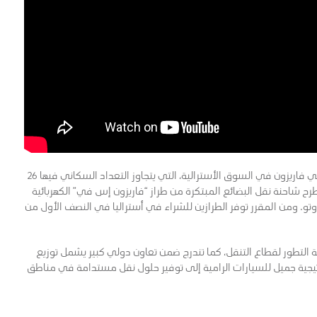
وتسجّل هذه الخطوة أول حضور لكلا من جميل للسيارات وجيلي فاريزون في السوق الأسترالية، التي يتجاوز التعداد السكاني فيها 26
 شاحنة نقل البضائع المبتكرة من طراز “فاريزون إس في” الكهربائية
من فاريزون أوتو. ومن المقرر توفر الطرازين للشراء في أستراليا في النصف الأول من
 التطور لقطاع التنقل، كما تندرج ضمن تعاون دولي كبير يشمل توزيع
تيجية جميل للسيارات الرامية إلى توفير حلول نقل مستدامة في مناطق