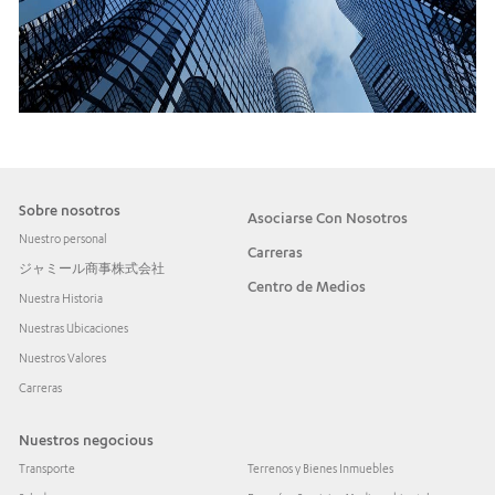
Sobre nosotros
Asociarse Con Nosotros
Nuestro personal
Carreras
ジャミール商事株式会社
Centro de Medios
Nuestra Historia
Nuestras Ubicaciones
Nuestros Valores
Carreras
Nuestros negocious
Transporte
Terrenos y Bienes Inmuebles