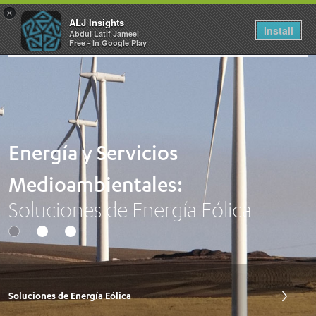
×
ALJ Insights
Install
Abdul Latif Jameel
Toggle
Free - In Google Play
navigation
Energía y Servicios
Medioambientales:
Soluciones de Energía Eólica
Soluciones de Energía Eólica