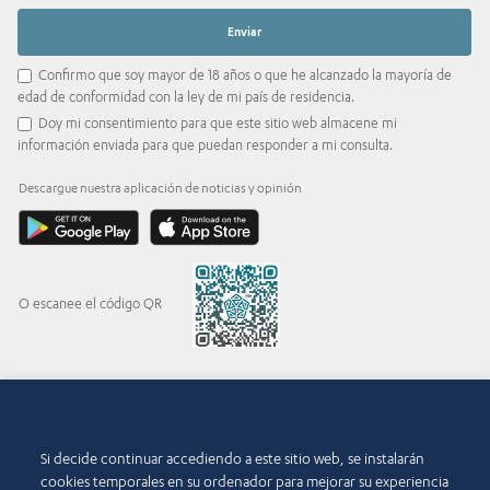
Confirmo que soy mayor de 18 años o que he alcanzado la mayoría de
edad de conformidad con la ley de mi país de residencia.
Doy mi consentimiento para que este sitio web almacene mi
información enviada para que puedan responder a mi consulta.
Descargue nuestra aplicación de noticias y opinión
O escanee el código QR
© 2015-2026 Abdul Latif Jameel IPR Company Limited. Permission to use this site is
granted strictly subject to the
Terms of Use
. The Abdul Latif Jameel name and the Abdul
Si decide continuar accediendo a este sitio web, se instalarán
Latif Jameel logotype and pentagon-shaped graphics are trademarks or registered
trademarks of Abdul Latif Jameel IPR Company Limited.
cookies temporales en su ordenador para mejorar su experiencia