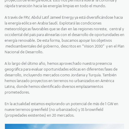
proyectos de energía eólica. Esto nos permitirá liderar la continua y
rápida transición hacia las energías limpias en todo el mundo.
A través de FRV, Abdul Latif Jameel Energy ya está diversificándose hacia
la energía eólica en Arabia Saudí. Explotará las condiciones
meteorológicas favorables que se dan en las regiones noreste, central y
occidental del país para alinearlas con el desarrollo de oportunidades en
energía renovable. De esta forma, buscamos apoyar los objetivos
medioambientales del gobierno, descritos en “Vision 2030” y en el Plan
Nacional de Desarrollo.
A lo largo del último año, hemos aprovechado nuestra presencia
geográfica para evaluar oportunidades eólicas en diferentes fases de
desarrollo, incluyendo mercados como Jordania y Turquía. También
hemos lanzado proyectos en terrenos no urbanizados en América
Latina, donde hemos identificado diversos emplazamientos
prometedores.
En la actualidad estamos explorando un potencial de más de 1 GW en
nueve terrenos greenfield (no urbanizados) y 35 brownfield
(propiedades existentes) en 20 mercados.