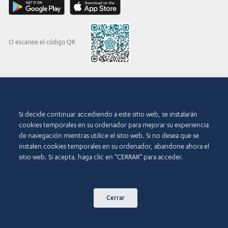
O escanee el código QR
© 2015-2026 Abdul Latif Jameel IPR Company Limited. Permission to use this site is
granted strictly subject to the
Terms of Use
. The Abdul Latif Jameel name and the Abdul
Si decide continuar accediendo a este sitio web, se instalarán
Latif Jameel logotype and pentagon-shaped graphics are trademarks or registered
trademarks of Abdul Latif Jameel IPR Company Limited.
cookies temporales en su ordenador para mejorar su experiencia
de navegación mientras utilice el sitio web. Si no desea que se
Condiciones de uso
Política de accesibilidad
instalen cookies temporales en su ordenador, abandone ahora el
sitio web. Si acepta, haga clic en “CERRAR” para acceder.
Copyright y aviso legal
Política de cookies
Política de privacidad
Contacto
Cerrar
Mapa del sitio web