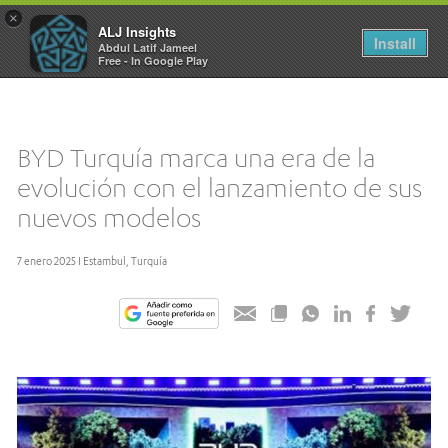
×
ALJ Insights
Toggle
Install
Abdul Latif Jameel
navigation
Free - In Google Play
BYD Turquía marca una era de la
evolución con el lanzamiento de sus
nuevos modelos
7 enero 2025 I Estambul, Turquía