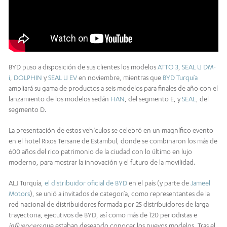
BYD puso a disposición de sus clientes los modelos
ATTO 3
,
SEAL U DM-
i
,
DOLPHIN
y
SEAL U EV
en noviembre, mientras que
BYD Turquía
ampliará su gama de productos a seis modelos para finales de año con el
lanzamiento de los modelos sedán
HAN
, del segmento E, y
SEAL
, del
segmento D.
La presentación de estos vehículos se celebró en un magnífico evento
en el hotel Rixos Tersane de Estambul, donde se combinaron los más de
600 años del rico patrimonio de la ciudad con lo último en lujo
moderno, para mostrar la innovación y el futuro de la movilidad.
ALJ Turquía,
el distribuidor oficial de BYD
en el país (y parte de
Jameel
Motors
), se unió a invitados de categoría, como representantes de la
red nacional de distribuidores formada por 25 distribuidores de larga
trayectoria, ejecutivos de BYD, así como más de 120 periodistas e
influencers
que estaban deseando conocer los nuevos modelos. Tras el