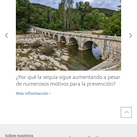
¿E
in
¿Por qué la sequía sigue aumentando a pesar
em
de numerosos motivos para la prevención?
Más
Más información >
Sobre nosotros