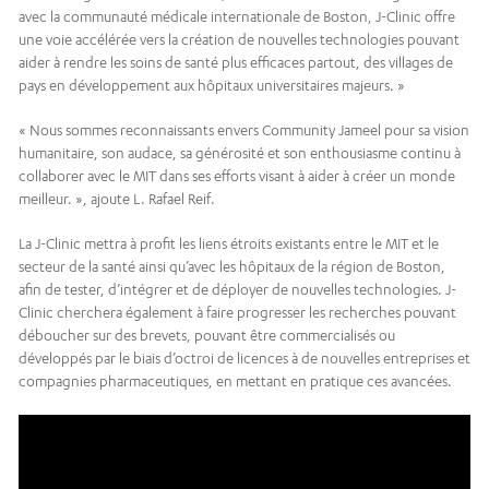
avec la communauté médicale internationale de Boston, J-Clinic offre
une voie accélérée vers la création de nouvelles technologies pouvant
aider à rendre les soins de santé plus efficaces partout, des villages de
pays en développement aux hôpitaux universitaires majeurs. »
« Nous sommes reconnaissants envers Community Jameel pour sa vision
humanitaire, son audace, sa générosité et son enthousiasme continu à
collaborer avec le MIT dans ses efforts visant à aider à créer un monde
meilleur. », ajoute L. Rafael Reif.
La J-Clinic mettra à profit les liens étroits existants entre le MIT et le
secteur de la santé ainsi qu’avec les hôpitaux de la région de Boston,
afin de tester, d’intégrer et de déployer de nouvelles technologies. J-
Clinic cherchera également à faire progresser les recherches pouvant
déboucher sur des brevets, pouvant être commercialisés ou
développés par le biais d’octroi de licences à de nouvelles entreprises et
compagnies pharmaceutiques, en mettant en pratique ces avancées.