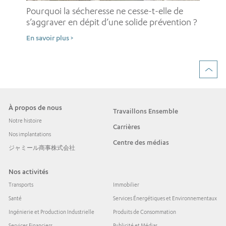
pe
Pourquoi la sécheresse ne cesse-t-elle de
d’
s’aggraver en dépit d’une solide prévention ?
En 
En savoir plus >
À propos de nous
Travaillons Ensemble
Notre histoire
Carrières
Nos implantations
Centre des médias
ジャミール商事株式会社
Nos activités
Transports
Immobilier
Santé
Services Énergétiques et Environnementaux
Ingénierie et Production Industrielle
Produits de Consommation
Services Financiers
Publicité et Médias