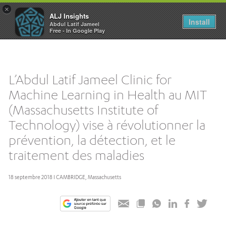
×
ALJ Insights
Toggle
Install
Abdul Latif Jameel
navigation
Free - In Google Play
L’Abdul Latif Jameel Clinic for
Machine Learning in Health au MIT
(Massachusetts Institute of
Technology) vise à révolutionner la
prévention, la détection, et le
traitement des maladies
18 septembre 2018 I CAMBRIDGE, Massachusetts