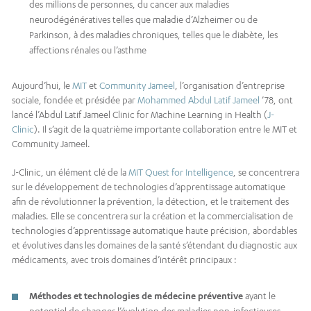
des millions de personnes, du cancer aux maladies
neurodégénératives telles que maladie d’Alzheimer ou de
Parkinson, à des maladies chroniques, telles que le diabète, les
affections rénales ou l’asthme
Aujourd’hui, le
MIT
et
Community Jameel
, l’organisation d’entreprise
sociale, fondée et présidée par
Mohammed Abdul Latif Jameel
’78, ont
lancé l’Abdul Latif Jameel Clinic for Machine Learning in Health (
J-
Clinic
). Il s’agit de la quatrième importante collaboration entre le MIT et
Community Jameel.
J-Clinic, un élément clé de la
MIT Quest for Intelligence
, se concentrera
sur le développement de technologies d’apprentissage automatique
afin de révolutionner la prévention, la détection, et le traitement des
maladies. Elle se concentrera sur la création et la commercialisation de
technologies d’apprentissage automatique haute précision, abordables
et évolutives dans les domaines de la santé s’étendant du diagnostic aux
médicaments, avec trois domaines d’intérêt principaux :
Méthodes et technologies de médecine préventive
ayant le
potentiel de changer l’évolution des maladies non-infectieuses