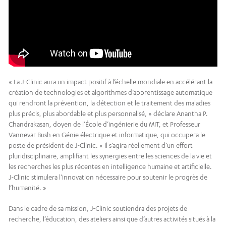
« La J-Clinic aura un impact positif à l’échelle mondiale en accélérant la
création de technologies et algorithmes d’apprentissage automatique
qui rendront la prévention, la détection et le traitement des maladies
plus précis, plus abordable et plus personnalisé, » déclare Anantha P.
Chandrakasan, doyen de l’École d’ingénierie du MIT, et Professeur
Vannevar Bush en Génie électrique et informatique, qui occupera le
poste de président de J-Clinic. « Il s’agira réellement d’un effort
pluridisciplinaire, amplifiant les synergies entre les sciences de la vie et
les recherches les plus récentes en intelligence humaine et artificielle.
J-Clinic stimulera l’innovation nécessaire pour soutenir le progrès de
l’humanité. »
Dans le cadre de sa mission, J-Clinic soutiendra des projets de
recherche, l’éducation, des ateliers ainsi que d’autres activités situés à la