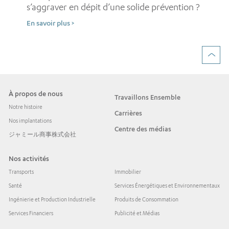
d’
s’aggraver en dépit d’une solide prévention ?
En 
En savoir plus >
À propos de nous
Travaillons Ensemble
Notre histoire
Carrières
Nos implantations
Centre des médias
ジャミール商事株式会社
Nos activités
Transports
Immobilier
Santé
Services Énergétiques et Environnementaux
Ingénierie et Production Industrielle
Produits de Consommation
Services Financiers
Publicité et Médias