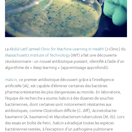
La
Abdul Latif Jameel Clinic for Machine Learning in Health
(J-Clinic) du
Massachusetts Institute of Technology
(MIT) a fait une découverte
révolutionnaire : un nouvel antibiotique puissant, identifié à l’aide d’un
algorithme de « deep learning » (apprentissage approfondi).
Halicin
, ce premier antibiotique découvert grâce à l’intelligence
artificielle (IA), est capable d’éliminer certaines des bactéries
pharmacorésistantes les plus dangereuses au monde. En laboratoire,
l’équipe de recherche a soumis
halicin
à des dizaines de souches
bactériennes, dont certaines sont notoirement résistantes aux
antibiotiques, comme Clostridium difficile (C. diff), Acinetobacter
baumannii (A. baumannii) et Mycobacterium tuberculosis (M. tb). Lors
des essais en boîte de Petri,
halicin
a éradiqué toutes les espèces
bactériennes testées, à l’exception d’un pathogène pulmonaire