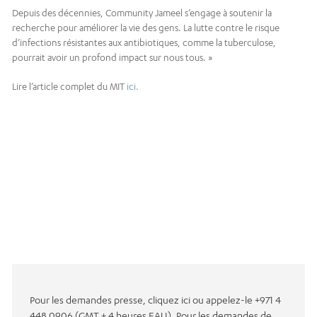
Depuis des décennies, Community Jameel s’engage à soutenir la
recherche pour améliorer la vie des gens. La lutte contre le risque
d’infections résistantes aux antibiotiques, comme la tuberculose,
pourrait avoir un profond impact sur nous tous. »
Lire l’article complet du MIT
ici.
Pour les demandes presse, cliquez ici ou appelez-le +971 4
448 0906 (GMT + 4 heures EAU). Pour les demandes de