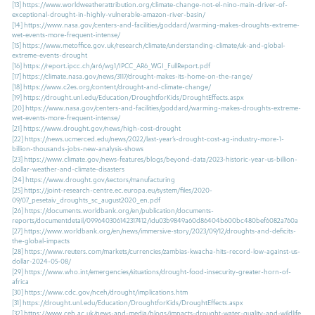
[13]
https://www.worldweatherattribution.org/climate-change-not-el-nino-main-driver-of-
exceptional-drought-in-highly-vulnerable-amazon-river-basin/
[14]
https://www.nasa.gov/centers-and-facilities/goddard/warming-makes-droughts-extreme-
wet-events-more-frequent-intense/
[15]
https://www.metoffice.gov.uk/research/climate/understanding-climate/uk-and-global-
extreme-events-drought
[16]
https://report.ipcc.ch/ar6/wg1/IPCC_AR6_WGI_FullReport.pdf
[17]
https://climate.nasa.gov/news/3117/drought-makes-its-home-on-the-range/
[18]
https://www.c2es.org/content/drought-and-climate-change/
[19]
https://drought.unl.edu/Education/DroughtforKids/DroughtEffects.aspx
[20]
https://www.nasa.gov/centers-and-facilities/goddard/warming-makes-droughts-extreme-
wet-events-more-frequent-intense/
[21]
https://www.drought.gov/news/high-cost-drought
[22]
https://news.ucmerced.edu/news/2022/last-year’s-drought-cost-ag-industry-more-1-
billion-thousands-jobs-new-analysis-shows
[23]
https://www.climate.gov/news-features/blogs/beyond-data/2023-historic-year-us-billion-
dollar-weather-and-climate-disasters
[24]
https://www.drought.gov/sectors/manufacturing
[25]
https://joint-research-centre.ec.europa.eu/system/files/2020-
09/07_pesetaiv_droughts_sc_august2020_en.pdf
[26]
https://documents.worldbank.org/en/publication/documents-
reports/documentdetail/099640306142317412/idu03b9849a60d86404b600bc480bef6082a760a
[27]
https://www.worldbank.org/en/news/immersive-story/2023/09/12/droughts-and-deficits-
the-global-impacts
[28]
https://www.reuters.com/markets/currencies/zambias-kwacha-hits-record-low-against-us-
dollar-2024-05-08/
[29]
https://www.who.int/emergencies/situations/drought-food-insecurity-greater-horn-of-
africa
[30]
https://www.cdc.gov/nceh/drought/implications.htm
[31]
https://drought.unl.edu/Education/DroughtforKids/DroughtEffects.aspx
[32]
https://www.ceh.ac.uk/news-and-media/blogs/impacts-drought-water-quality-and-wildlife