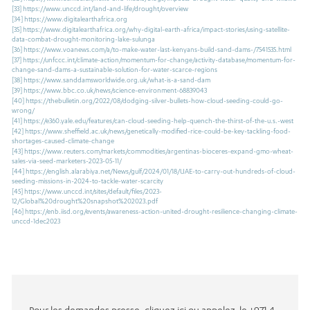
[33]
https://www.unccd.int/land-and-life/drought/overview
[34]
https://www.digitalearthafrica.org
[35]
https://www.digitalearthafrica.org/why-digital-earth-africa/impact-stories/using-satellite-
data-combat-drought-monitoring-lake-sulunga
[36]
https://www.voanews.com/a/to-make-water-last-kenyans-build-sand-dams-/7541535.html
[37]
https://unfccc.int/climate-action/momentum-for-change/activity-database/momentum-for-
change-sand-dams-a-sustainable-solution-for-water-scarce-regions
[38]
https://www.sanddamsworldwide.org.uk/what-is-a-sand-dam
[39]
https://www.bbc.co.uk/news/science-environment-68839043
[40]
https://thebulletin.org/2022/08/dodging-silver-bullets-how-cloud-seeding-could-go-
wrong/
[41]
https://e360.yale.edu/features/can-cloud-seeding-help-quench-the-thirst-of-the-u.s.-west
[42]
https://www.sheffield.ac.uk/news/genetically-modified-rice-could-be-key-tackling-food-
shortages-caused-climate-change
[43]
https://www.reuters.com/markets/commodities/argentinas-bioceres-expand-gmo-wheat-
sales-via-seed-marketers-2023-05-11/
[44]
https://english.alarabiya.net/News/gulf/2024/01/18/UAE-to-carry-out-hundreds-of-cloud-
seeding-missions-in-2024-to-tackle-water-scarcity
[45]
https://www.unccd.int/sites/default/files/2023-
12/Global%20drought%20snapshot%202023.pdf
[46]
https://enb.iisd.org/events/awareness-action-united-drought-resilience-changing-climate-
unccd-1dec2023
Pour les demandes presse, cliquez ici ou appelez-le +971 4