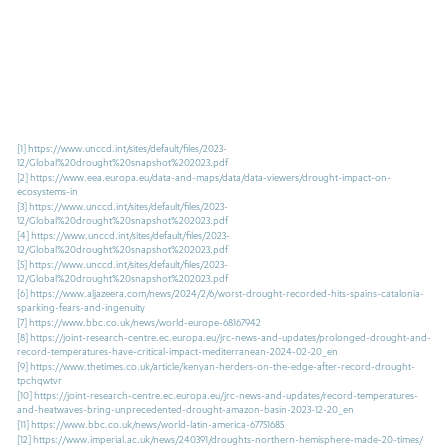
[1]
https://www.unccd.int/sites/default/files/2023-
12/Global%20drought%20snapshot%202023.pdf
[2]
https://www.eea.europa.eu/data-and-maps/data/data-viewers/drought-impact-on-
ecosystems-in
[3]
https://www.unccd.int/sites/default/files/2023-
12/Global%20drought%20snapshot%202023.pdf
[4]
https://www.unccd.int/sites/default/files/2023-
12/Global%20drought%20snapshot%202023.pdf
[5]
https://www.unccd.int/sites/default/files/2023-
12/Global%20drought%20snapshot%202023.pdf
[6]
https://www.aljazeera.com/news/2024/2/6/worst-drought-recorded-hits-spains-catalonia-
sparking-fears-and-ingenuity
[7]
https://www.bbc.co.uk/news/world-europe-68167942
[8]
https://joint-research-centre.ec.europa.eu/jrc-news-and-updates/prolonged-drought-and-
record-temperatures-have-critical-impact-mediterranean-2024-02-20_en
[9]
https://www.thetimes.co.uk/article/kenyan-herders-on-the-edge-after-record-drought-
tpchqwtvr
[10]
https://joint-research-centre.ec.europa.eu/jrc-news-and-updates/record-temperatures-
and-heatwaves-bring-unprecedented-drought-amazon-basin-2023-12-20_en
[11]
https://www.bbc.co.uk/news/world-latin-america-67751685
[12]
https://www.imperial.ac.uk/news/240391/droughts-northern-hemisphere-made-20-times/