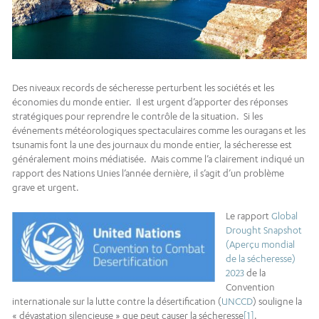
Des niveaux records de sécheresse perturbent les sociétés et les
économies du monde entier. Il est urgent d’apporter des réponses
stratégiques pour reprendre le contrôle de la situation. Si les
événements météorologiques spectaculaires comme les ouragans et les
tsunamis font la une des journaux du monde entier, la sécheresse est
généralement moins médiatisée. Mais comme l’a clairement indiqué un
rapport des Nations Unies l’année dernière, il s’agit d’un problème
grave et urgent.
Le rapport
Global
Drought Snapshot
(Aperçu mondial
de la sécheresse)
2023
de la
Convention
internationale sur la lutte contre la désertification (
UNCCD
) souligne la
« dévastation silencieuse » que peut causer la sécheresse
[1]
.