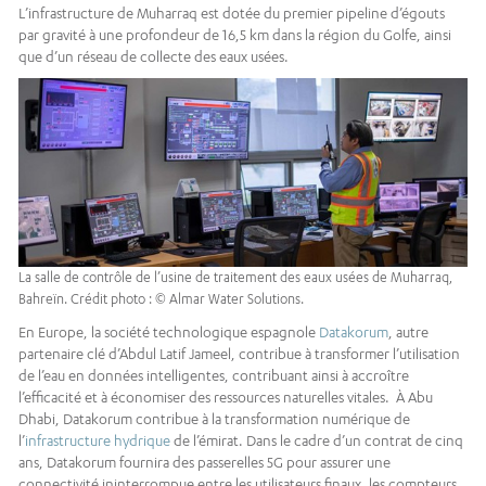
L’infrastructure de Muharraq est dotée du premier pipeline d’égouts
par gravité à une profondeur de 16,5 km dans la région du Golfe, ainsi
que d’un réseau de collecte des eaux usées.
La salle de contrôle de l’usine de traitement des eaux usées de Muharraq,
Bahreïn. Crédit photo : © Almar Water Solutions.
En Europe, la société technologique espagnole
Datakorum
, autre
partenaire clé d’Abdul Latif Jameel, contribue à transformer l’utilisation
de l’eau en données intelligentes, contribuant ainsi à accroître
l’efficacité et à économiser des ressources naturelles vitales. À Abu
Dhabi, Datakorum contribue à la transformation numérique de
l’
infrastructure hydrique
de l’émirat. Dans le cadre d’un contrat de cinq
ans, Datakorum fournira des passerelles 5G pour assurer une
connectivité ininterrompue entre les utilisateurs finaux, les compteurs