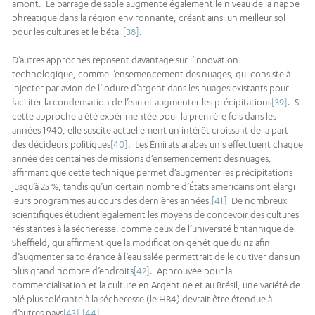
amont. Le barrage de sable augmente également le niveau de la nappe
phréatique dans la région environnante, créant ainsi un meilleur sol
pour les cultures et le bétail
[38]
.
D’autres approches reposent davantage sur l’innovation
technologique, comme l’ensemencement des nuages, qui consiste à
injecter par avion de l’iodure d’argent dans les nuages existants pour
faciliter la condensation de l’eau et augmenter les précipitations
[39]
. Si
cette approche a été expérimentée pour la première fois dans les
années 1940, elle suscite actuellement un intérêt croissant de la part
des décideurs politiques
[40]
. Les Émirats arabes unis effectuent chaque
année des centaines de missions d’ensemencement des nuages,
affirmant que cette technique permet d’augmenter les précipitations
jusqu’à 25 %, tandis qu’un certain nombre d’États américains ont élargi
leurs programmes au cours des dernières années.
[41]
De nombreux
scientifiques étudient également les moyens de concevoir des cultures
résistantes à la sécheresse, comme ceux de l’université britannique de
Sheffield, qui affirment que la modification génétique du riz afin
d’augmenter sa tolérance à l’eau salée permettrait de le cultiver dans un
plus grand nombre d’endroits
[42]
. Approuvée pour la
commercialisation et la culture en Argentine et au Brésil, une variété de
blé plus tolérante à la sécheresse (le HB4) devrait être étendue à
d’autres pays
[43]
.
[44]