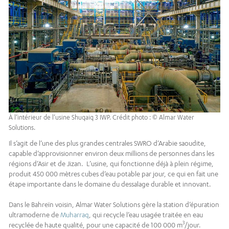
À l’intérieur de l’usine Shuqaiq 3 IWP. Crédit photo : © Almar Water
Solutions.
Il s’agit de l’une des plus grandes centrales SWRO d’Arabie saoudite,
capable d’approvisionner environ deux millions de personnes dans les
régions d’Asir et de Jizan. L’usine, qui fonctionne déjà à plein régime,
produit 450 000 mètres cubes d’eau potable par jour, ce qui en fait une
étape importante dans le domaine du dessalage durable et innovant.
Dans le Bahreïn voisin, Almar Water Solutions gère la station d’épuration
ultramoderne de
Muharraq
, qui recycle l’eau usagée traitée en eau
3
recyclée de haute qualité, pour une capacité de 100 000 m
/jour.