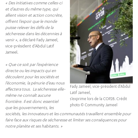
« Des initiatives comme celles-ci
et d’autres du même type, qui
allient vision et action concrète,
offrent l’espoir que le monde
puisse relever les défis de la
sécheresse dans les décennies à
venir »,
a déclaré Fady Jameel,
vice-président d’Abdul Latif
Jameel.
« Que ce soit par l’expérience
directe ou les impacts qui en
découlent pour les sociétés et
l’économie, la pénurie d’eau nous
Fady Jameel, vice-président d’Abdul
affectera tous. La sécheresse elle-
Latif Jameel,
même ne connaît aucune
s’exprime lors de la COP28. Crédit
frontière. Il est donc essentiel
photo © Community Jameel
que les gouvernements, les
sociétés, les innovateurs et les communautés travaillent ensemble pour
faire face aux risques de sécheresse et limiter ses conséquences pour
notre planète et ses habitants. »