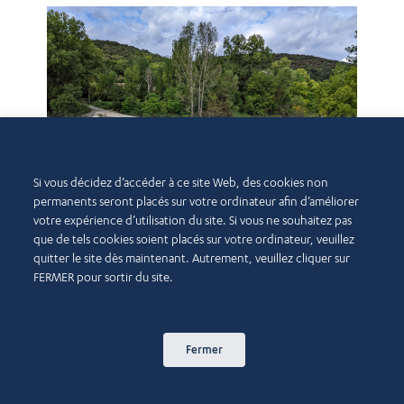
Si vous décidez d’accéder à ce site Web, des cookies non
permanents seront placés sur votre ordinateur afin d’améliorer
votre expérience d’utilisation du site. Si vous ne souhaitez pas
Pou
que de tels cookies soient placés sur votre ordinateur, veuillez
pe
Pourquoi la sécheresse ne cesse-t-elle de
quitter le site dès maintenant. Autrement, veuillez cliquer sur
d’
s’aggraver en dépit d’une solide prévention ?
FERMER pour sortir du site.
En 
En savoir plus >
Fermer