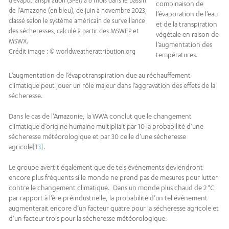
d’évapotranspiration (SPEI) à 6 mois dans le bassin
combinaison de
de l’Amazone (en bleu), de juin à novembre 2023,
l’évaporation de l’eau
classé selon le système américain de surveillance
et de la transpiration
des sécheresses, calculé à partir des MSWEP et
végétale en raison de
MSWX.
l’augmentation des
Crédit image : © worldweatherattribution.org
températures.
L’augmentation de l’évapotranspiration due au réchauffement
climatique peut jouer un rôle majeur dans l’aggravation des effets de la
sécheresse.
Dans le cas de l’Amazonie, la WWA conclut que le changement
climatique d’origine humaine multipliait par 10 la probabilité d’une
sécheresse météorologique et par 30 celle d’une sécheresse
agricole
[13]
.
Le groupe avertit également que de tels événements deviendront
encore plus fréquents si le monde ne prend pas de mesures pour lutter
contre le changement climatique. Dans un monde plus chaud de 2 °C
par rapport à l’ère préindustrielle, la probabilité d’un tel événement
augmenterait encore d’un facteur quatre pour la sécheresse agricole et
d’un facteur trois pour la sécheresse météorologique.