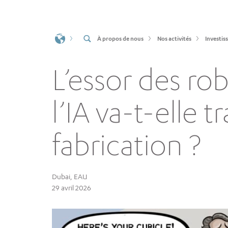
À propos de nous
Nos activités
Investis
L’essor des r
l’IA va-t-elle 
fabrication ?
Dubai, EAU
29 avril 2026