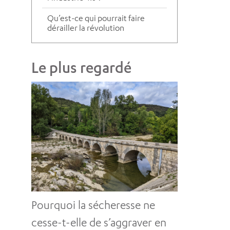
Qu’est-ce qui pourrait faire
dérailler la révolution
robotique ?
Quels sont les avantages
Le plus regardé
sociaux de l’IA industrielle ?
Pourquoi la sécheresse ne
cesse-t-elle de s’aggraver en