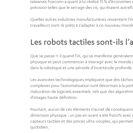
taïwanais Foxconn a quant à lui réalisé 15 % d’économies
précision telles que le serrage des vis, qui étaient autre
Quelles autres industries manufacturières ressentent l’im
travailleurs sont-ils prêts à s’adapter à ce nouveau mon
Les robots tactiles sont-ils l’
Que se passe-t-il quand l’IA, qui se manifeste généraleme
physique et peut commencer à interagir avec le monde q
dans la robotique et une période d’incertitude profonde p
Les avancées technologiques impliquent que des tâches
complexes pour l’automatisation sont désormais à la port
maturation de logiciels essentiels, tels que des algorit
d’images haute définition.
Pourtant, aucun de ces éléments n’aurait de conséquence
dimension physique : un pas en avant a été franchi avec
capteurs tactiles et des pinces ultra-souples, qui perme
quotidien.