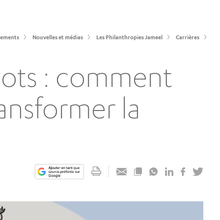
sements
Nouvelles et médias
Les Philanthropies Jameel
Carrières
obots : comment
transformer la