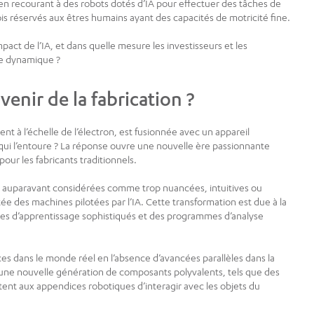
 en recourant à des robots dotés d’IA pour effectuer des tâches de
fois réservés aux êtres humains ayant des capacités de motricité fine.
pact de l’IA, et dans quelle mesure les investisseurs et les
de dynamique ?
avenir de la fabrication ?
nt à l’échelle de l’électron, est fusionnée avec un appareil
ui l’entoure ? La réponse ouvre une nouvelle ère passionnante
our les fabricants traditionnels.
 auparavant considérées comme trop nuancées, intuitives ou
ée des machines pilotées par l’IA. Cette transformation est due à la
hmes d’apprentissage sophistiqués et des programmes d’analyse
s dans le monde réel en l’absence d’avancées parallèles dans la
 une nouvelle génération de composants polyvalents, tels que des
ttent aux appendices robotiques d’interagir avec les objets du