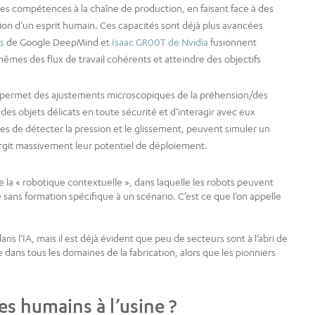
s compétences à la chaîne de production, en faisant face à des
tion d’un esprit humain. Ces capacités sont déjà plus avancées
s
de Google DeepMind et
Isaac GR00T de Nvidia
fusionnent
êmes des flux de travail cohérents et atteindre des objectifs
’IA permet des ajustements microscopiques de la préhension/des
des objets délicats en toute sécurité et d’interagir avec eux
es de détecter la pression et le glissement, peuvent simuler un
argit massivement leur potentiel de déploiement.
e la « robotique contextuelle », dans laquelle les robots peuvent
ns formation spécifique à un scénario. C’est ce que l’on appelle
l’IA, mais il est déjà évident que peu de secteurs sont à l’abri de
ans tous les domaines de la fabrication, alors que les pionniers
es humains à l’usine ?