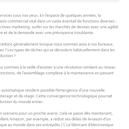
 services sous nos yeux. En l’espace de quelques années, la
aire commercial vital dans un vaste éventail de fonctions diverses :
ctives marketing, surfer sur les marchés de devises avec une agilité
ffre et de la demande avec une prévoyance troublante.
accédons généralement lorsque nous sommes assis à nos bureaux,
bles ? Les types de tâches qui se déroulent habituellement dans les
oduction ?
 sommes à la veille d’assister à une révolution similaire au niveau
fonctions, de l’assemblage complexe à la maintenance en passant
e automatique rendent possible l’émergence d’une nouvelle
’interagir et de réagir. Cette convergence technologique pourrait
oduction du monde entier.
un scénario pour un proche avenir. Cela se passe dès maintenant,
aillant Amazon, par exemple, a réduit ses délais de livraison d’un
otique au monde dans ses entrepôts.
[1]
Le fabricant d’électronique