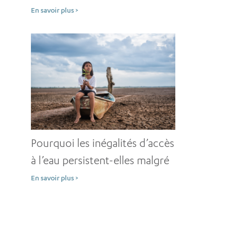
dépit d’une solide prévention
En savoir plus >
?
Pourquoi les inégalités d’accès
à l’eau persistent-elles malgré
des décennies
En savoir plus >
d’investissements ?