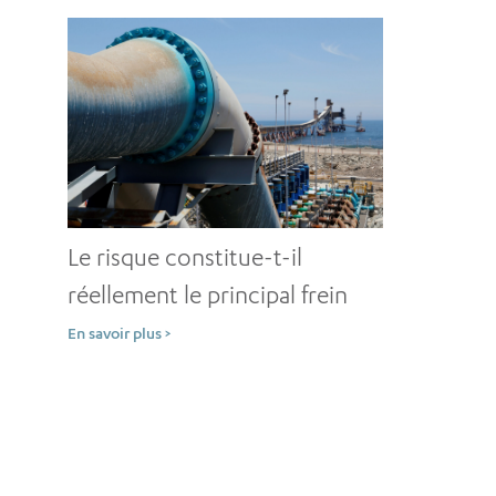
d’investissements ?
Le risque constitue-t-il
réellement le principal frein
aux investissements dans le
En savoir plus >
secteur de l’eau sur les
marchés émergents ?