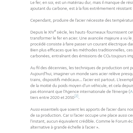
Le fer, en soi, est un matériau dur, mais il manque de rés
ajoutant du carbone, est à la fois extrêmement résistan
Cependant, produire de l’acier nécessite des température
e
Depuis le XIV
siècle, les hauts-fourneaux fournissent ce
transformer le fer en acier. Une avancée majeure a vu le j
procédé consiste à faire passer un courant électrique dans
Bien plus efficaces que les méthodes traditionnelles, ce
carbonées, entraînant des émissions de CO₂ toujours im
Au fil des décennies, les techniques de production ont
Aujourd’hui, imaginer un monde sans acier relève presque
trains, dispositifs médicaux… l’acier est partout. L’exemp
de la moitié du poids moyen d’un véhicule, et cela depuis
pas étonnant que l’Agence internationale de l’énergie (
A
[2]
tiers entre 2020 et 2050
.
Aussi essentiels que soient les apports de l’acier dans n
de sa production. Car si l’acier occupe une place aussi ce
l’instant, aucun équivalent crédible. Comme le Forum 
alternative à grande échelle à l’acier ».