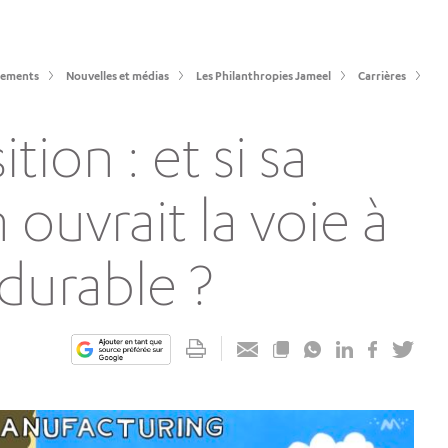
sements
Nouvelles et médias
Les Philanthropies Jameel
Carrières
ition : et si sa
ouvrait la voie à
 durable ?