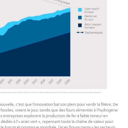
uvelle, c’est que l’innovation bat son plein pour verdir la filière. De
fossiles, voient le jour, tandis que des fours alimentés à l’hydrogène
 entreprises explorent la production de fer à faible teneur en
dédiés à l’« acier vert », repensant toute la chaîne de valeur pour
n le Forum économique mondiale, l’acier figure parmi « les secteurs