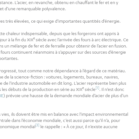
istance. L’acier, en revanche, obtenu en chauffant le fer et en y
t et d’une remarquable polyvalence.
s très élevées, ce qui exige d’importantes quantités d’énergie.
tte chaleur indispensable, depuis que les forgerons ont appris à
e
our à la fin du XIX
siècle avec l’arrivée des fours à arc électrique. Ce
 un mélange de fer et de ferraille pour obtenir de l’acier en fusion.
s fours continuent néanmoins à s’appuyer sur des sources d’énergie
portantes.
 progressé, tout comme notre dépendance à l’égard de ce matériau.
 de la science-fiction : voitures, logements, bureaux, navires,
le de l’industrie automobile en dit long. L’acier représente bien plus
e
[1]
 les débuts de la production en série au XIX
siècle
. Il n’est donc
IE
) prévoie une hausse de la demande mondiale d’acier de plus d’un
os vies, ils doivent être mis en balance avec l’impact environnemental
ntrale dans l’économie mondiale, c’est aussi parce qu’il n’a, pour
[3]
économique mondial
le rappelle : « À ce jour, il n’existe aucune