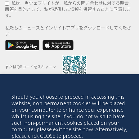
私は、当ウェブサイトが、私からの問い合わせに対する照会・
回答を目的として、私が提供した情報を保管することに同意しま
す。
私たちのニュースとインサイトアプリをダウンロードしてくださ
い
またはQRコードをスキャーン
Should you choose to proceed in accessing this
© 2015-2026 Abdul Latif Jameel IPR Company Limited. Permission
website, non-permanent cookies will be placed
to use this site is granted strictly subject to the
Terms of Use
. The
on your computer to enhance your experience
Abdul Latif Jameel name and the Abdul Latif Jameel logotype and
whilst using the site. If you do not wish to have
pentagon-shaped graphics are trademarks or registered trademarks
of Abdul Latif Jameel IPR Company Limited.
such non-permanent cookies placed on your
computer please exit the site now. Alternatively,
利用規約
アクセシビリティポリシー
please click CLOSE to proceed.