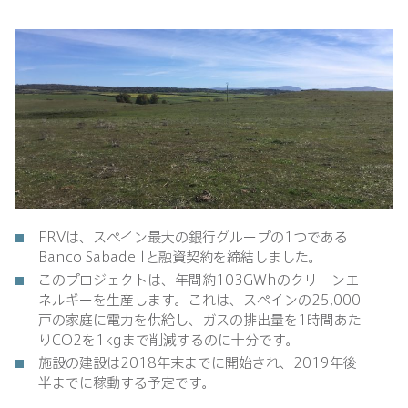
FRVは、スペイン最大の銀行グループの1つである
Banco Sabadellと融資契約を締結しました。
このプロジェクトは、年間約103GWhのクリーンエ
ネルギーを生産します。これは、スペインの25,000
戸の家庭に電力を供給し、ガスの排出量を1時間あた
りCO2を1kgまで削減するのに十分です。
施設の建設は2018年末までに開始され、2019年後
半までに稼動する予定です。