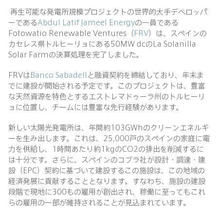
再生可能な発電所規模プロジェクトの世界的大手デベロッパ
ーである
Abdul Latif Jameel Energy
の一員である
Fotowatio Renewable Ventures（
FRV
）は、スペインの
カセレス県トルヒーリョにある50MW dcのLa Solanilla
Solar Farmの決算処理を完了しました。
FRVは
Banco Sabadell
と融資契約を締結しており、年末ま
でに建設が開始される予定です。このプロジェクトは、豊富
な天然資源を特色とするエストレマドゥーラ州のトルヒーリ
ョに位置し、チームには豊富な先行経験があります。
新しい太陽光発電所は、年間約103GWhのクリーンエネルギ
ーを生み出します。これは、25,000戸のスペインの家庭に電
力を供給し、1時間あたり約1kgのCO2の排出を削減するに
は十分です。さらに、スペインのコブラ社が設計・調達・建
設（EPC）契約に基づいて建設するこの施設は、この地域の
経済発展に貢献することとなります。すなわち、施設の建設
段階で現地に300もの雇用が創出され、稼働に至ってもこれ
らの雇用の一部が維持されることが見込まれています。