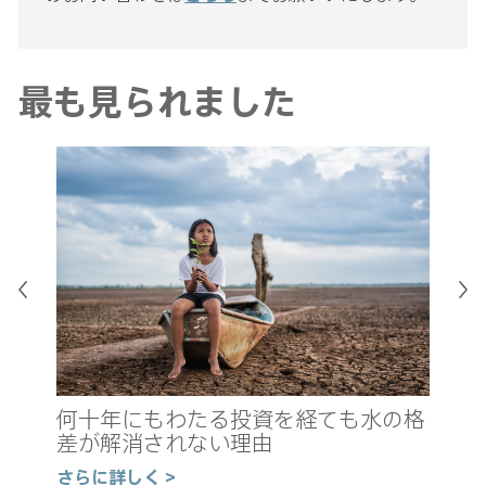
最も見られました
真
新
何十年にもわたる投資を経ても水の格
の
差が解消されない理由
さ
さらに詳しく >