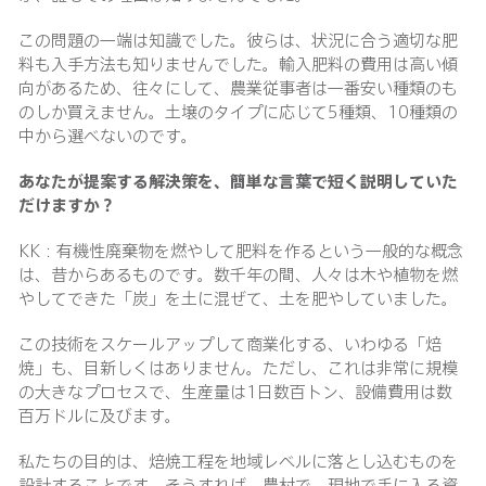
この問題の一端は知識でした。彼らは、状況に合う適切な肥
料も入手方法も知りませんでした。輸入肥料の費用は高い傾
向があるため、往々にして、農業従事者は一番安い種類のも
のしか買えません。土壌のタイプに応じて5種類、10種類の
中から選べないのです。
あなたが提案する解決策を、簡単な言葉で短く説明していた
だけますか？
KK：有機性廃棄物を燃やして肥料を作るという一般的な概念
は、昔からあるものです。数千年の間、人々は木や植物を燃
やしてできた「炭」を土に混ぜて、土を肥やしていました。
この技術をスケールアップして商業化する、いわゆる「焙
焼」も、目新しくはありません。ただし、これは非常に規模
の大きなプロセスで、生産量は1日数百トン、設備費用は数
百万ドルに及びます。
私たちの目的は、焙焼工程を地域レベルに落とし込むものを
設計することです。そうすれば、農村で、現地で手に入る資