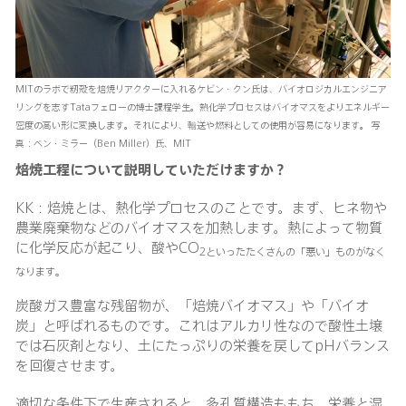
MITのラボで籾殻を焙焼リアクターに入れるケビン・クン氏は、バイオロジカルエンジニア
リングを志すTataフェローの博士課程学生。熱化学プロセスはバイオマスをよりエネルギー
密度の高い形に変換します。それにより、輸送や燃料としての使用が容易になります。 写
真：ベン・ミラー（Ben Miller）氏、MIT
焙焼工程について説明していただけますか？
KK：焙焼とは、熱化学プロセスのことです。まず、ヒネ物や
農業廃棄物などのバイオマスを加熱します。熱によって物質
に化学反応が起こり、酸やCO
2
といったたくさんの「悪い」ものがなく
なります。
炭酸ガス豊富な残留物が、「焙焼バイオマス」や「バイオ
炭」と呼ばれるものです。これはアルカリ性なので酸性土壌
では石灰剤となり、土にたっぷりの栄養を戻してpHバランス
を回復させます。
適切な条件下で生産されると、多孔質構造ももち、栄養と湿