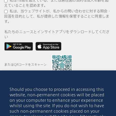
えていることを認めます。
私は、当ウェブサイトが、私からの問い合わせに対する照会・
回答を目的として、私が提供した情報を保管することに同意しま
す。
私たちのニュースとインサイトアプリをダウンロードしてくださ
い
またはQRコードをスキャーン
Should you choose to proceed in accessing this
© 2015-2026 Abdul Latif Jameel IPR Company Limited. Permission
website, non-permanent cookies will be placed
to use this site is granted strictly subject to the
Terms of Use
. The
on your computer to enhance your experience
Abdul Latif Jameel name and the Abdul Latif Jameel logotype and
whilst using the site. If you do not wish to have
pentagon-shaped graphics are trademarks or registered trademarks
of Abdul Latif Jameel IPR Company Limited.
such non-permanent cookies placed on your