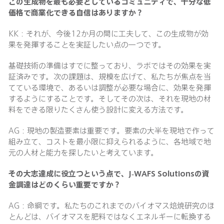
この生成物を最も必要としているコミュニティで、十分な低
価格で商業化できる自信はありますか？
KK：それが、今後12か月の間に工夫して、この生成物が効
果を発揮することを実証したい点の一つです。
基礎技術の準備はすでに整っており、ラボではその効果を実
証済みです。次の課題は、規模を広げて、私たちが焦点を当
てている環境で、あるいは調整が必要な場合に、効果を発揮
するようにすることです。そしてその次は、それを現地の材
料をできる限りたくさん使う設計に変える方法です。
AG：現地の製造要素は重要です。要素の大半を現地で作って
組み立て、コストを最小限に抑えられるように、各地域で地
元の人材と能力を探したいと考えています。
その大志達成に役立つという点で、
J-WAFS Solutions
の資
金調達はどのくらい重要ですか？
AG：命綱です。私たちのこれまでのバイオマス焙焼研究のほ
とんどは、バイオマスを肥料ではなくエネルギーに転換する