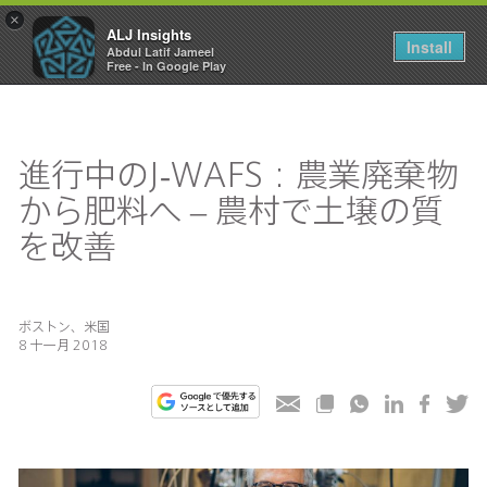
×
ALJ Insights
Toggle
Install
Abdul Latif Jameel
navigation
Free - In Google Play
進行中のJ-WAFS：農業廃棄物
から肥料へ – 農村で土壌の質
を改善
ボストン、米国
8 十一月 2018