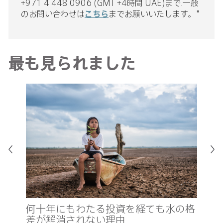
+971 4 448 0906 (GMT +4時間 UAE)まで.一般
のお問い合わせは
こちら
までお願いいたします。"
最も見られました
真
新
何十年にもわたる投資を経ても水の格
の
差が解消されない理由