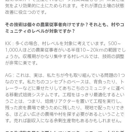
気をより効果的に土にためられます。それが漂白土壌の状態
改善に役立つのです。
その技術は個々の農業従事者向けですか？それとも、村やコ
ミュニティのレベルが対象ですか？
KK：多くの場合、村レベルを対象に考えています。500～
1,000人ほどの農業従事者がいる半径10～20kmの範囲でし
ょうか。収穫期がかなり集中する村レベルでは、技術の調整
が非常に楽です。
AG：これは、実は、私たちが今も取り組んでいる問題の1つ
なのです。私たちのコンセプトのベースは、背負ったり、ト
レーラーなどに乗せたりしてあちこちのコミュニティに運べ
る移動式焙焼システムです。工程をはっきり最適化するとい
うことは、つまり、焙焼リアクターを置いて工程を実行し、
残った炭を農場で使うために残したり、現地で配ったりでき
る、ほどよい広さの農場や村を探す必要があるということで
す。売れば副収入になる余剰生産物もあるかもしれません。