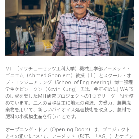
MIT（マサチューセッツ工科大学）機械工学部アーメッド・
ゴニエム（Ahmed Ghoniem）教授（上）とスクール・オ
ブ・エンジニアリング（School of Engineering）博士課程
学生ケビン・クン（Kevin Kung）氏は、今年初めにJ-WAFS
の助成を受けたMIT研究プロジェクトの1つでリーダー役を務
めています。二人の目標は主に地元の資源、労働力、農業廃
棄物を用いて、新しいバイオマス処理技術を改良し、農村で
肥料の小規模生産を行うことです。
オープニング・ドア（Opening Doors）は、プロジェクト
とその狙いについて、アーメッド（以下、「AG」）とケビン