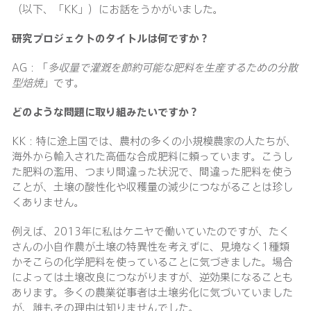
（以下、「KK」）にお話をうかがいました。
研究プロジェクトのタイトルは何ですか？
AG：「
多収量で灌漑を節約可能な肥料を生産するための分散
型焙焼
」です。
どのような問題に取り組みたいですか？
KK：特に途上国では、農村の多くの小規模農家の人たちが、
海外から輸入された高価な合成肥料に頼っています。こうし
た肥料の濫用、つまり間違った状況で、間違った肥料を使う
ことが、土壌の酸性化や収穫量の減少につながることは珍し
くありません。
例えば、2013年に私はケニヤで働いていたのですが、たく
さんの小自作農が土壌の特異性を考えずに、見境なく1種類
かそこらの化学肥料を使っていることに気づきました。場合
によっては土壌改良につながりますが、逆効果になることも
あります。多くの農業従事者は土壌劣化に気づいていました
が、誰もその理由は知りませんでした。