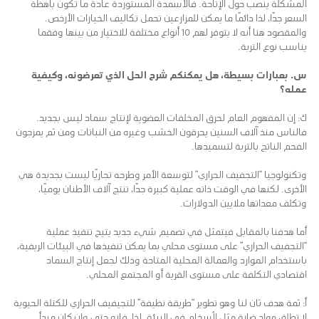
المشكلة ينصب حول الإتاحة. فالأسمدة المستوردة عادة ما تكون باهظة
السعر جدًا، لذا دائمًا ما يمكن للمزارعين تحمل تكاليف الخيارات الأرخص.
والمقصود هنا أنه لا يتوفر لهم 10 أنواع مختلفة للاختيار من بينها وفقما
يناسب نوع التربة.
س. بعبارات بسيطة، هل يمكنكم شرح الحل الذي تعرضونه، وكيفية
عمله؟
ك: إن المفهوم العام لحرق المخلفات العضوية لإنتاج سماد ليس بجديد.
فالناس منذ آلاف السنين يحرقون الخشب وغيره من النباتات ومن ثم يمزجون
الفحم الناتج بالتربة لتسميدها.
وتكنولوجيا “التجفيف الحراري” لتوسعة الأمر وطرحه تجاريًا ليست بجديدة هي
الأخرى. لكنها في الوقت ذاته عملية كبيرة جدًا، تنتج آلاف الأطنان يوميًا،
وتكلف معداتها ملايين الدولارات.
أما هدفنا بالمقابل فيتمثل في تصميم شيء جديد يتيح تنفيذ عملية
“التجفيف الحراري” على مستوى محلي بما يمكن تنفيذها في البيئات الريفية،
باستخدام الموارد والعمالة المحلية المتاحة وذلك لجعل إنتاج السماد
اقتصادي التكلفة على مستوى القرية أو المجتمع المحلي.
أ: ثمة هدف ثان لنا وهو تطوير “طريقة نظيفة” للتجيفيف الحراري للكتلة الحيوية
لا تطلق مواد ضارة مثل الُسخام في البيئة. لذا، فإنه حتى وإن كان مبدأ