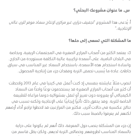
س. ما عنوان مشروعك البحثي؟
أ: يُدعى هذا المشروع “
تجفيف حراري غير مركزي لإنتاج سماد موفر للري عالي
الإنتاجية.
“
ما المشكلة التي تسعى إلى حلها؟
ك: يعتمد الكثير من أصحاب المزارع الصغيرة في المجتمعات الريفية، وبخاصة
في البلدان النامية، على أسمدة تركيبية عالية التكلفة مستوردة من الخارج.
واساءة استخدام هذه الأسمدة، باستخدام السماد غير المناسب في سياق
خاطئ، عادة ما يُسبب تحمض التربة وفقدان جزء من إنتاجية المحصول.
لنضرب مثلاً عايشته بنفسي إذ كنت أعمل في كينيا في عام 2013 ولاحظت
أن كثير من أصحاب المزارع الصغيرة قد يستخدمون نوعًا واحدًا من السماد
الكيميائي أو يغيرونه دون تمييز أو لنقل بعشوائية دونما مراعاة للطبيعة
الخاصة للتربة. وقد يحقق ذلك تأثيرًا إيجابيًا على الإنتاجية ولكنه تسبب في
نتائج عكسية في حالات أخرى. فكثير من المزارعين قد لاحظوا تراجع أداء أرضهم
لكنهم لم يعرفوا بالضبط سبب ذلك.
إن جزء من المشكلة ينصب حول المعرفة، ذلك أنهم لم يكونوا على دراية
بالسماد المناسب لظروفهم وخصائص التربة لديهم، ولكن يظل قاسم من