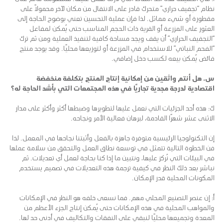
نظام “تجفيف حراري” متحرك قادر على الانتقال من مكان لآخر محمولاً على
مقطورة أو شيء مماثل. لذا فإن عملية التحسين تعني بوضوح الحاجة إلى
العثور على المزرعة أو القرية ذات الحجم المناسب حتى يُمكن لمفاعل
“التجفيف الحراري” أن يقف ويجد مساحة كافية لتنفيذ العملية ومن ثم ترك
“الفحم النباتي” للاستخدام في المزرعة أو لتوزيعها محليًا. وقد يوجد منتج
فائض يُمكن بيعه لكسب دخل إضافي.
س. هل أنتم واثقين من إمكانية إنتاج المنتج بتكلفة منخفضة
اقتصادية لدرجة مجدية تجاريًا في هذه المجتمعات التي بأشد الحاجة له؟
ك: هذه أحد الجزئيات التي نعمل عليها لتطويرها وضبطها أكثر وأكثر على مدار
الاثنى عشر شهرًا القادمة، لبرهان فعالية الأمر ونجاحه.
إن التكنولوجيا الرئيسية متوفرة جاهزة بالفعل وأثبتنا نجاحها في المعمل. لذا
فن الخطوة التالية تتمثل في توسعة نطاق العمل والتحقق من سلامة عملها
في البيئات التي نُركز عليها، ونتبين ما إذا كنا بحاجة لعمل أي تعديلات. ثم
نباشر بعد ذلك النظر في كيفية ترجمة هذه التعديلات في تصميم يستخدم
المكونات المحلية قدر الإمكان.
أ: إن عنصر التصنيع المحلي مهم. فما نسعى خلفه هو النظر في الإمكانات
والمواهب المحلية في هذه الإمكانات حتى يُمكن إنتاج الجزء الأعظم من
المعدة وتجميعها محليًا لنبقي على النفقات والتكاليف في أدنى حد لها.