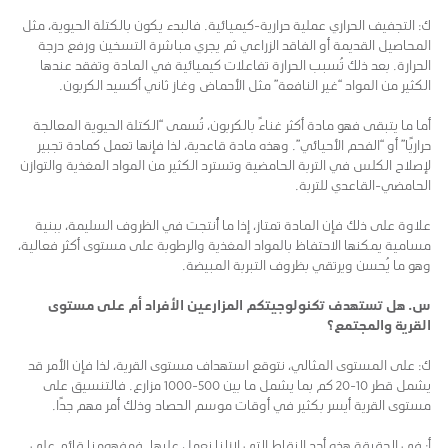
ك: التجفيف الحراري عملية حرارية-كيميائية. فالبدء يكون بالكتلة الحيوية، مثل
المحاصيل القديمة أو الفاقد الزراعي ثم يجري مباشرة التسخين ورفع درجة
الحرارة. بعد ذلك تُسبب الحرارة تفاعلات كيميائية في المادة وتفقد عندها
الكثير من المواد “غير النافعة” مثل الأحماض وغاز ثاني أكسيد الكربون.
أما ما يتبقى فهو مادة أكثر غناءً بالكربون، تُسمى “الكتلة الحيوية المعالجة
حراريًا” أو “الفحم الأحيائي”. وهذه مادة قاعدية، لذا فإنها تعمل كمادة تجبير
لإصلاح الكلس في التربة الحامضية وتسترد الكثير من المواد المغذية والتوازن
الحامضي-القاعدي للتربة.
علاوة على ذلك فإن المادة تمتاز، إذا ما أُنتجت في الظروف السليمة، ببنية
مسامية يمكنها الاحتفاظ بالمواد المغذية والرطوبة على مستوى أكثر فعالية،
وهو ما يُحسن ويرتقي بظروف التبربة المبيضة.
س. هل تستهدف تكنولوجيتكم المزارعين الأفراد أم على مستوى
القرية والمجتمع؟
ك: على المستوى المثالي، نتوقع استهداف مستوى القرية، لذا فإن الأمر قد
يشمل قطر 10-20 كم بما يشمل ما بين 500-1000 مزارع. فالتنسيق على
مستوى القرية أيسر بكثير في أوقات موسم الحصاد وذلك أمر مهم جدًا.
أ: في الحقيقة هذه أحد النقاط التي لازلنا نعمل عليها. فمفهومنا قائم على