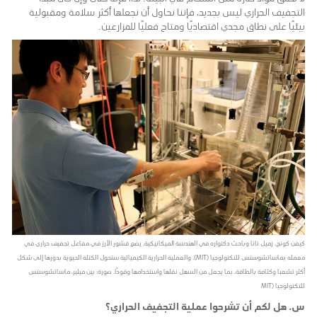
التجفيف الحراري ليس بجديد، فإننا نحاول أن نجعلها أكثر سلامة ومقبولية
بيئيًا على نطاق مجدي اقتصاديًا ومتاح فعليًا للمزارعين.
كيفن كونج، زميل تاتا وباحث دكتواره في الهندسة الميكانيكية، يضع قشور الأرز في مفاعل تجفيف حراري في
معمله بماساتشوستس للتكنولوجيا (MIT). والعملية الحرارية الكيميائية ستحول الكتلة الحيوية بدورها إلى شكل
أكثر تشعبا وكثافة بالطاقة، بما يجعل من السهل نقلها واستخدامها وقودًا. صورة: بين ميلير، ماساتشوستس
للتكنولوجيا (MIT
س. هل لكم أن تشرحوا عملية التجفيف الحراري؟