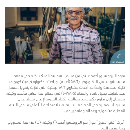
استماع الآن
يقود البروفسيور أحمد غنيم، من قسم الهندسة الميكانيكية في معهد
ماساتشوستس للتكنولوجيا (MIT) (أعلاه)، وباحث الدكتواره كيفين كونج من
كلية الهندسة واحدًا من أحدث مشاريع MIT البحثية التي فازت بتمويل معمل
عبداللطيف جميل للماء والغذاء (J-WAFS) في مطلع هذا العام. فأحمد وكيفن
يسعيان إلى تطوير تكنولوجيا معالجة الكتلة الحيوية لإنتاج سماد على
مستويات صغيرة في المجتمعات الريفية، بالاعتماد غالبًا على ما في البيئة
المحلية من موارد وعمالة وفاقد زراعي.
أجرت “فتح الآفاق” حوارًا مع البروفسور أحمد (أ) وكيفن (ك) عن هذا المشروع
وما يهدف إليه.