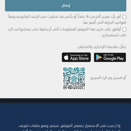
أقر بأن عمري أكثر من 18 عاماً، أو بأنني قد تخطيت سن الرشد القانونية وفقاً
لقوانين الدولة التي أقيم بها.
أوافق على تخزين هذا الموقع للمعلومات التي أرسلتها حتى يتمكنوا من الرد
على استفساري.
حمِّل تطبيقنا الإخباري والتحليلي
أو امسح رمز الرد السريع
© 2015-2026 Abdul Latif Jameel IPR Company Limited. Permission to use this site is
granted strictly subject to the
Terms of Use
. The Abdul Latif Jameel name and the
Abdul Latif Jameel logotype and pentagon-shaped graphics are trademarks or
registered trademarks of Abdul Latif Jameel IPR Company Limited.
إذا رغبت في الاستمرار بتصفح الموقع، سيتم وضع ملفات تعريف