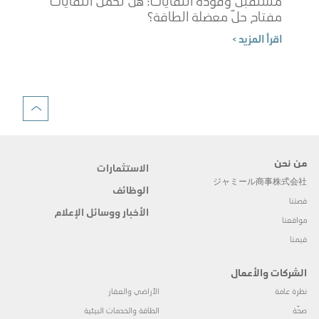
مستقبل وقوده النفايات: هل تحمل النفايات
مفتاح حلّ معضلة الطاقة؟
شوب
اقرأ المزيد >
الم
اقرأ 
من نحن
الاستثمارات
ジャミール商事株式会社
الوظائف
قصتنا
الأخبار ووسائل الإعلام
مواقعنا
قيمنا
الشركات والأعمال
نظرة عامة
الأراضي والعقار
صحّة
الطاقة والخدمات البيئية