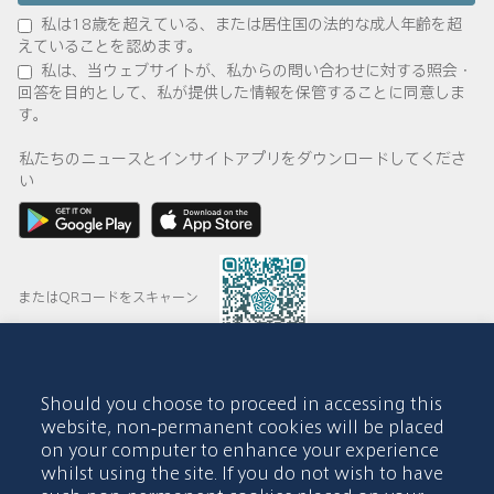
私は18歳を超えている、または居住国の法的な成人年齢を超
えていることを認めます。
私は、当ウェブサイトが、私からの問い合わせに対する照会・
回答を目的として、私が提供した情報を保管することに同意しま
す。
私たちのニュースとインサイトアプリをダウンロードしてくださ
い
またはQRコードをスキャーン
Should you choose to proceed in accessing this
© 2015-2026 Abdul Latif Jameel IPR Company Limited. Permission
website, non-permanent cookies will be placed
to use this site is granted strictly subject to the
Terms of Use
. The
on your computer to enhance your experience
Abdul Latif Jameel name and the Abdul Latif Jameel logotype and
whilst using the site. If you do not wish to have
pentagon-shaped graphics are trademarks or registered trademarks
of Abdul Latif Jameel IPR Company Limited.