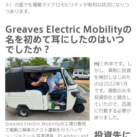
ト）の面でも電動マイクロモビリティが有利な状況になりつ
つあります。
Greaves Electric Mobilityの
名を初めて耳にしたのはいつ
でしたか？
HJ：
昨年です。し
かし、真剣に投資
を検討しはじめた
のは2022年1月
です。複数の大手
投資会社と競合し
ていたので、迅速
に行動する必要が
ありました。
Greaves Electric Mobilityの工場の敷地
で電動三輪車のテスト運転を行うハッサ
投資先に
ン・ジャミール 写真提供：© Abdul Latif