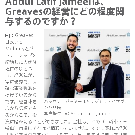
Abdul Latif Jameelは、
Greavesの経営にどの程度関
与するのですか？
HJ：
Greaves
Electric
Mobilityとパー
トナーシップを
締結した大きな
理由のひとつ
は、経営陣が非
常に優秀で、明
確な事業戦略を
掲げているから
ハッサン・ジャミールとナゲシュ・バサヴァ
です。経営陣を
ンハリ氏
心から信頼でき
写真提供：© Abdul Latif Jameel
るからこそ、投
資に踏み切ることができました。当社は、この（二輪車・三
輪車）市場にそれほど精通していません。すでに優れた経営
手腕があるのですから、私たちが口出しをする必要はありま