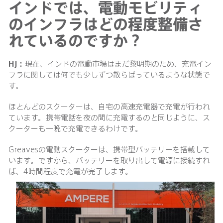
インドでは、電動モビリティ
のインフラはどの程度整備さ
れているのですか？
HJ：
現在、インドの電動市場はまだ黎明期のため、充電イン
フラに関しては何でも少しずつ散らばっているような状態で
す。
ほとんどのスクーターは、自宅の高速充電器で充電が行われ
ています。携帯電話を夜の間に充電するのと同じように、ス
クーターも一晩で充電できるわけです。
Greavesの電動スクーターは、携帯型バッテリーを搭載して
います。ですから、バッテリーを取り出して電源に接続すれ
ば、4時間程度で充電が完了します。