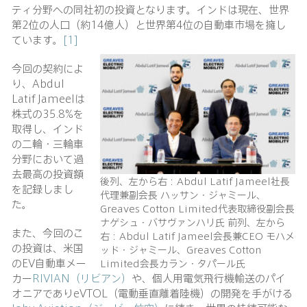
ティ分野への同社初の投資となります。インドは現在、世界
第2位の人口（約14億人）と世界第4位の自動車市場を擁し
ています。
[1]
今回の契約によ
り、Abdul
Latif Jameelは
株式の35.8%を
取得し、インド
の二輪・三輪車
分野において過
去最高の投資額
後列、左から右：Abdul Latif Jameel社長
を記録しまし
代理兼副会長 ハッサン・ジャミール、
た。
Greaves Cotton Limited代表取締役副会長
ナゲシュ・バサヴァンハリ氏 前列、左から
また、今回のこ
右：Abdul Latif Jameel会長兼CEO モハメ
の投資は、米国
ッド・ジャミール、Greaves Cotton
のEV自動車メー
Limited会長カラン・タパール氏
カー
RIVIAN（リビアン）
や、個人用電気飛行機輸送のパイ
オニアでありeVTOL（電動垂直離着陸機）の開発を手がける