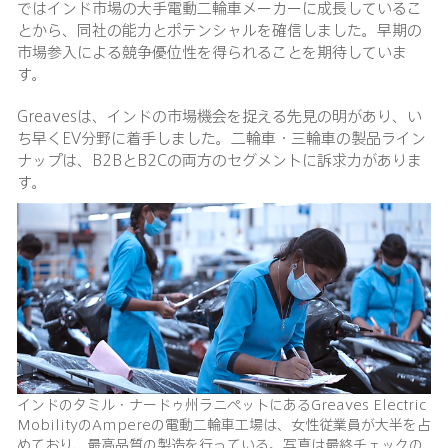
ではインド市場の大手電動二輪車メーカーに成長しているこ
とから、同社の能力とポテンシャルを確信しました。早期の
市場参入による競争優位性を得られることを期待していま
す。
Greavesは、インドの市場機会を捉える先見の明があり、い
ち早くEV分野に着手しました。二輪車・三輪車の製品ライン
ナップは、B2BとB2Cの両方のセグメントに訴求力がありま
す。
インドのタミル・ナードゥ州ラニペットにあるGreaves Electric
MobilityのAmpereの電動二輪車工場は、女性従業員が大半を占
めており、最高品質の製造を行っている。写真は最終チェックの