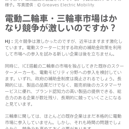
様子。写真提供：© Greaves Electric Mobility.
電動二輪車・三輪車市場はか
なり競争が激しいのですか？
HJ：
元々競争は激しかったのですが、近年はますます激化し
ています。電動スクーターに対する政府の補助金政策を利用
して市場への参入を試みる新しい企業は後を立ちません。
同時に、ICE搭載の二輪車の市場を独占してきた既存のスクー
ターメーカーも、電動モビリティ分野への参入を検討してい
ます。いずれ、政府の補助金制度は廃止されるでしょう。長
期的には、製品の品質だけでなく、販売前後のカスタマーサ
ービスに優れ、ブランド認知力の高い製品の提供できる、総
合力のある企業が数社残り、長期的に競っていくことになる
と見ています。
三輪車に関しては、ほとんどの既存企業はまだ本格的に電動
市場に参入していません。しかし、それも時間の問題でしょ
うから、競争力を高めておく必要があります。