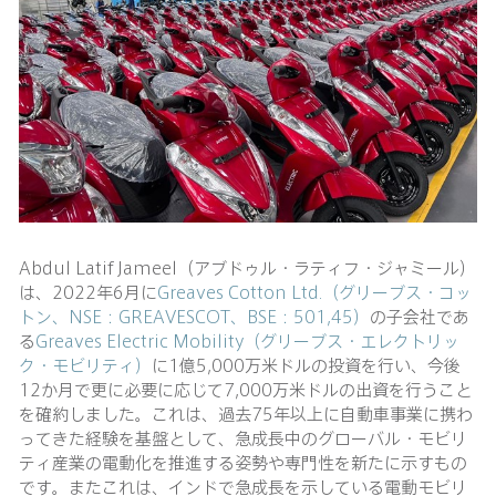
Abdul Latif Jameel（アブドゥル・ラティフ・ジャミール）
は、2022年6月に
Greaves Cotton Ltd.（グリーブス・コッ
トン、NSE：GREAVESCOT、BSE：501,45）
の子会社であ
る
Greaves Electric Mobility（グリーブス・エレクトリッ
ク・モビリティ）
に1億5,000万米ドルの投資を行い、今後
12か月で更に必要に応じて7,000万米ドルの出資を行うこと
を確約しました。これは、過去75年以上に自動車事業に携わ
ってきた経験を基盤として、急成長中のグローバル・モビリ
ティ産業の電動化を推進する姿勢や専門性を新たに示すもの
です。またこれは、インドで急成長を示している電動モビリ