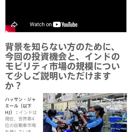
背景を知らない方のために、
今回の投資機会と、インドの
モビリティ市場の規模につい
て少しご説明いただけます
か？
ハッサン・ジャ
ミール（以下
HJ）：
インドは
現在、世界第4
位の自動車市場
を擁していま