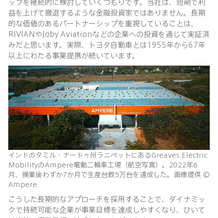
ップを継続的に検討していくつもりです。当社は、短期で利
益を上げて撤退するような金融投資家ではありません。長期
的な価値のあるパートナーシップを重視していることは、
RIVIANやJoby Aviationなどの企業への投資を通じて実証済
みだと思います。実際、トヨタ自動車とは1955年から67年
以上にわたる事業提携が続いています。
インドのタミル・ナードゥ州ラニペットにあるGreaves Electric
MobilityのAmpere電動二輪車工場（航空写真）。2022年6
月、操業後わずか7か月で生産台数5万台を達成した。画像提供 ©
Ampere
こうした長期的なアプローチを採用することで、ダイナミッ
クで持続可能な企業が事業目標を達成しやすくなり、ひいて