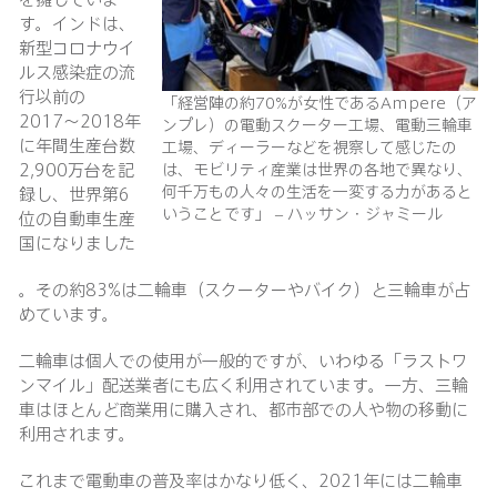
す。インドは、
新型コロナウイ
ルス感染症の流
行以前の
「経営陣の約70%が女性であるAmpere（ア
2017〜2018年
ンプレ）の電動スクーター工場、電動三輪車
に年間生産台数
工場、ディーラーなどを視察して感じたの
は、モビリティ産業は世界の各地で異なり、
2,900万台を記
何千万もの人々の生活を一変する力があると
録し、世界第6
いうことです」 – ハッサン・ジャミール
位の自動車生産
国になりました
。その約83%は二輪車（スクーターやバイク）と三輪車が占
めています。
二輪車は個人での使用が一般的ですが、いわゆる「ラストワ
ンマイル」配送業者にも広く利用されています。一方、三輪
車はほとんど商業用に購入され、都市部での人や物の移動に
利用されます。
これまで電動車の普及率はかなり低く、2021年には二輪車