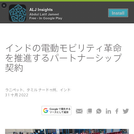
×
ALJ Insights
Toggle
Install
Abdul Latif Jameel
navigation
Free - In Google Play
インドの電動モビリティ革命
を推進するパートナーシップ
契約
ラニペット、タミル ナードゥ州、インド
31 十月 2022