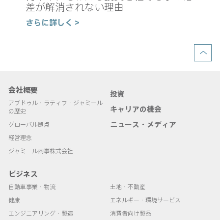
の
差が解消されない理由
さ
さらに詳しく >
会社概要
投資
アブドゥル・ラティフ・ジャミール
キャリアの機会
の歴史
ニュース・メディア
グローバル拠点
経営理念
ジャミール商事株式会社
ビジネス
自動車事業・物流
土地・不動産
健康
エネルギー・環境サービス
エンジニアリング・製造
消費者向け製品