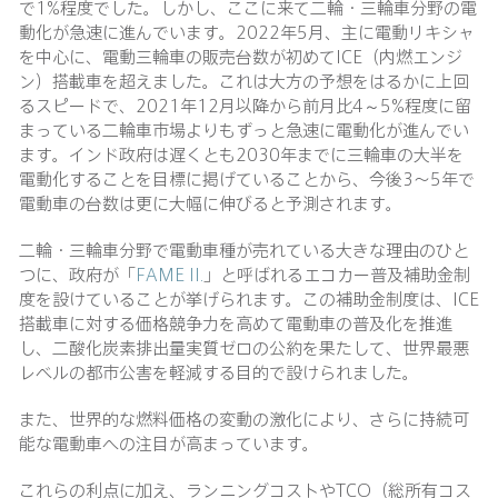
で1%程度でした。しかし、ここに来て二輪・三輪車分野の電
動化が急速に進んでいます。2022年5月、主に電動リキシャ
を中心に、電動三輪車の販売台数が初めてICE（内燃エンジ
ン）搭載車を超えました。これは大方の予想をはるかに上回
るスピードで、2021年12月以降から前月比4～5%程度に留
まっている二輪車市場よりもずっと急速に電動化が進んでい
ます。インド政府は遅くとも2030年までに三輪車の大半を
電動化することを目標に掲げていることから、今後3〜5年で
電動車の台数は更に大幅に伸びると予測されます。
二輪・三輪車分野で電動車種が売れている大きな理由のひと
つに、政府が「
FAME II.
」と呼ばれるエコカー普及補助金制
度を設けていることが挙げられます。この補助金制度は、ICE
搭載車に対する価格競争力を高めて電動車の普及化を推進
し、二酸化炭素排出量実質ゼロの公約を果たして、世界最悪
レベルの都市公害を軽減する目的で設けられました。
また、世界的な燃料価格の変動の激化により、さらに持続可
能な電動車への注目が高まっています。
これらの利点に加え、ランニングコストやTCO（総所有コス