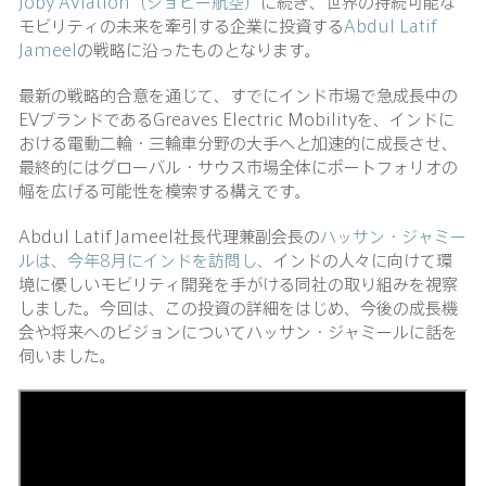
Joby Aviation（ジョビー航空）
に続き、世界の持続可能な
モビリティの未来を牽引する企業に投資する
Abdul Latif
Jameel
の戦略に沿ったものとなります。
最新の戦略的合意を通じて、すでにインド市場で急成長中の
EVブランドであるGreaves Electric Mobilityを、インドに
おける電動二輪・三輪車分野の大手へと加速的に成長させ、
最終的にはグローバル・サウス市場全体にポートフォリオの
幅を広げる可能性を模索する構えです。
Abdul Latif Jameel社長代理兼副会長の
ハッサン・ジャミー
ル
は、今年8月にインドを訪問し、
インドの人々に向けて環
境に優しいモビリティ開発を手がける同社の取り組みを視察
しました。今回は、この投資の詳細をはじめ、今後の成長機
会や将来へのビジョンについてハッサン・ジャミールに話を
伺いました。