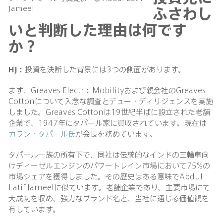
ふさわし
Jameel
いと判断した理由は何です
か？
HJ：
投資を決断した背景には3つの側面があります。
まず、Greaves Electric Mobilityおよび親会社のGreaves
Cottonについて入念な調査とデュー・ディリジェンスを実施
しました。Greaves Cottonは19世紀半ばに設立された老舗
企業で、1947年にタパール家に買収されています。現在は
カラン・タパール氏
が会長を務めています。
タパール一族の所有下で、同社は伝統的なインドの三輪車向
けディーゼルエンジンのパワートレイン市場において75%の
市場シェアを獲得しました。その歴史はある意味でAbdul
Latif Jameelに似ています。老舗企業であり、主要市場にて
大成功を収め、強力なブランド名と、当社に通じる価値観を
有しています。