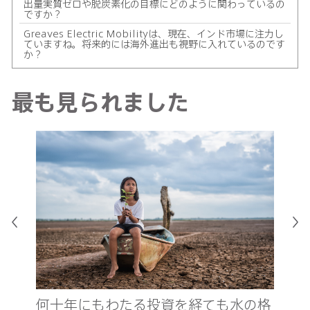
出量実質ゼロや脱炭素化の目標にどのように関わっているの
ですか？
Greaves Electric Mobilityは、現在、インド市場に注力し
ていますね。将来的には海外進出も視野に入れているのです
か？
Abdul Latif Jameelは、Greavesの経営にどの程度関与す
るのですか？
最も見られました
Abdul Latif Jameelでは、今後も電動モビリティ市場に投
資を続ける予定ですか？
真
新
何十年にもわたる投資を経ても水の格