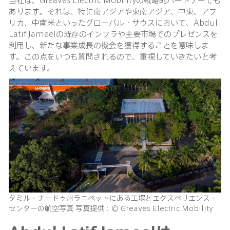
あります。それは、特に南アジアや東南アジア、中東、アフ
リカ、中南米といったグローバル・サウスにおいて、Abdul
Latif Jameelの既存のインフラや主要市場でのプレゼンスを
利用し、新たな事業成長の機会を獲得することを意味しま
す。この点をいつも質問されるので、重視していきたいと考
えています。
タミル・ナードゥ州ラニペットにある工場とエクスペリエンス・
センターの航空写真 写真提供：© Greaves Electric Mobility