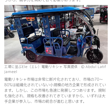
工場に並ぶEle（エレ）電動リキシャ 写真提供：© Abdul Latif
Jameel
電動リキシャ市場は非常に断片化されており、市場の70〜
80%は組織化されていない小規模の地方企業で形成されてい
ます。しかし、この市場も急速に発展しつつあります。規制
も強化され、規格も改善されてきていますから、いずれは大
手企業が参入し、市場の統合が進むと思います。