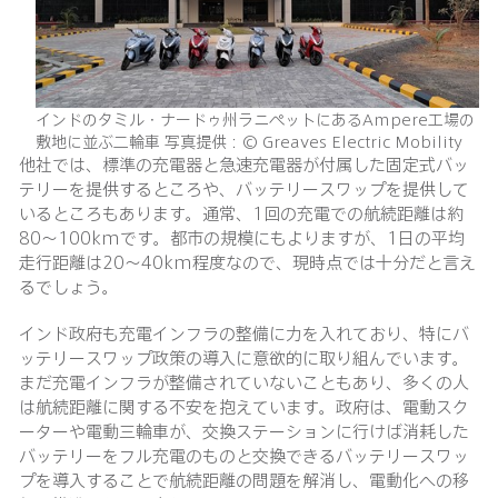
インドのタミル・ナードゥ州ラニペットにあるAmpere工場の
敷地に並ぶ二輪車 写真提供：© Greaves Electric Mobility
他社では、標準の充電器と急速充電器が付属した固定式バッ
テリーを提供するところや、バッテリースワップを提供して
いるところもあります。通常、1回の充電での航続距離は約
80〜100kmです。都市の規模にもよりますが、1日の平均
走行距離は20〜40km程度なので、現時点では十分だと言え
るでしょう。
インド政府も充電インフラの整備に力を入れており、特にバ
ッテリースワップ政策の導入に意欲的に取り組んでいます。
まだ充電インフラが整備されていないこともあり、多くの人
は航続距離に関する不安を抱えています。政府は、電動スク
ーターや電動三輪車が、交換ステーションに行けば消耗した
バッテリーをフル充電のものと交換できるバッテリースワッ
プを導入することで航続距離の問題を解消し、電動化への移