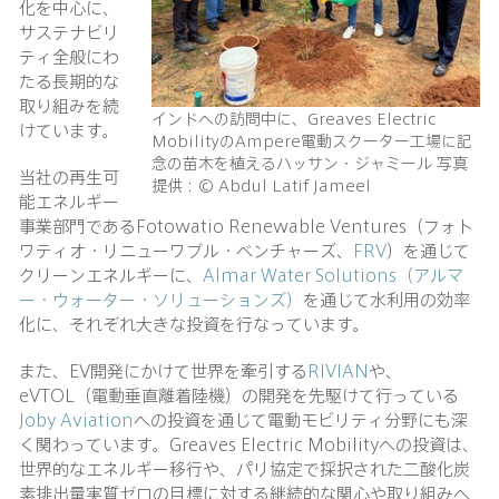
化を中心に、
サステナビリ
ティ全般にわ
たる長期的な
取り組みを続
インドへの訪問中に、Greaves Electric
けています。
MobilityのAmpere電動スクーター工場に記
念の苗木を植えるハッサン・ジャミール 写真
当社の再生可
提供：© Abdul Latif Jameel
能エネルギー
事業部門であるFotowatio Renewable Ventures（フォト
ワティオ・リニューワブル・ベンチャーズ、
FRV
）を通じて
クリーンエネルギーに、
Almar Water Solutions（アルマ
ー・ウォーター・ソリューションズ）
を通じて水利用の効率
化に、それぞれ大きな投資を行なっています。
また、EV開発にかけて世界を牽引する
RIVIAN
や、
eVTOL（電動垂直離着陸機）の開発を先駆けて行っている
Joby Aviation
への投資を通じて電動モビリティ分野にも深
く関わっています。Greaves Electric Mobilityへの投資は、
世界的なエネルギー移行や、パリ協定で採択された二酸化炭
素排出量実質ゼロの目標に対する継続的な関心や取り組みへ