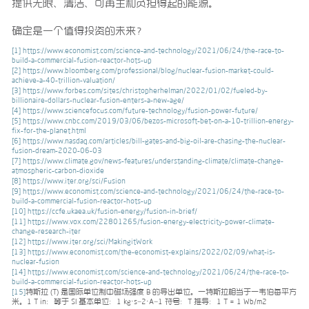
提供无限、清洁、可再生和负担得起的能源。
确定是一个值得投资的未来？
[1]
https://www.economist.com/science-and-technology/2021/06/24/the-race-to-
build-a-commercial-fusion-reactor-hots-up
[2]
https://www.bloomberg.com/professional/blog/nuclear-fusion-market-could-
achieve-a-40-trillion-valuation/
[3]
https://www.forbes.com/sites/christopherhelman/2022/01/02/fueled-by-
billionaire-dollars-nuclear-fusion-enters-a-new-age/
[4]
https://www.sciencefocus.com/future-technology/fusion-power-future/
[5]
https://www.cnbc.com/2019/03/06/bezos-microsoft-bet-on-a-10-trillion-energy-
fix-for-the-planet.html
[6]
https://www.nasdaq.com/articles/bill-gates-and-big-oil-are-chasing-the-nuclear-
fusion-dream-2020-06-03
[7]
https://www.climate.gov/news-features/understanding-climate/climate-change-
atmospheric-carbon-dioxide
[8]
https://www.iter.org/sci/Fusion
[9]
https://www.economist.com/science-and-technology/2021/06/24/the-race-to-
build-a-commercial-fusion-reactor-hots-up
[10]
https://ccfe.ukaea.uk/fusion-energy/fusion-in-brief/
[11]
https://www.vox.com/22801265/fusion-energy-electricity-power-climate-
change-research-iter
[12]
https://www.iter.org/sci/MakingitWork
[13]
https://www.economist.com/the-economist-explains/2022/02/09/what-is-
nuclear-fusion
[14]
https://www.economist.com/science-and-technology/2021/06/24/the-race-to-
build-a-commercial-fusion-reactor-hots-up
[15]
特斯拉 (T) 是国际单位制中磁场强度 B 的导出单位。一特斯拉相当于一韦伯每平方
米。1 T in：等于 SI 基本单位：1 kg⋅s−2⋅A−1 符号：T 推导：1 T = 1 Wb/m2