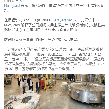
合创始人
Bob
Mumgaard
表示，该公司的目标是在六年内建立一个工作的反应
堆。
在最近针对 Abdul Latif Jameel
Perspectives 文章
的采访中，
Mumgaard 解释了公司如何使用由稀土氧化钡铜制成的突破性高
温超导体 (HTS) 来制造比以往更小的强大磁体。
这意味着反应堆采用的托卡马克也可以小得多。
“目前的托卡马克技术要求它们非常大，以产生磁场来获得聚
变所需的净能量，
”他说，指出法国 ITER 工厂的场地长 1 公
里、宽 400 米。
“通过开发合适配置的高温超导磁体，现在我
们可以制造出小得多的托卡马克，举个例子来说，大概比 ITER
小 40 倍，这对聚变系统来说是一个颠覆。”