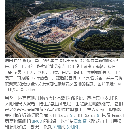
法国 ITER 现场。自 1985 年首次提出国际联合聚变实验的概念以
来，成千上万的工程师和科学家为 ITER 设计做出了贡献。现在，
ITER 成员（中国、欧盟、印度、日本、韩国、俄罗斯和美国）正在
展开一项为期 35 年的合作，建造和运行 ITER 实验设备，并共同将
核聚变发展到可以设计示范性核聚变反应堆的程度。图片来源：©
ITER/EUROFusion
当然，还有其他几种替代化石燃料的能源，包括集中太阳能、
太阳能光伏发电、陆上/海上风电场、生物质和地热能等，它们
已经为实现净零排放所需的能源转型做出了重大贡献。但核聚
变的潜在好处仍吸引着 Jeff Bezos
[5]
、Bill Gates
[6]
以及 Jameel
家族投资机构
JIMCO
的投资，这也是
安利捷
长期致力于可持续
能源形式的一部分，例如
风能
和
太阳能
。