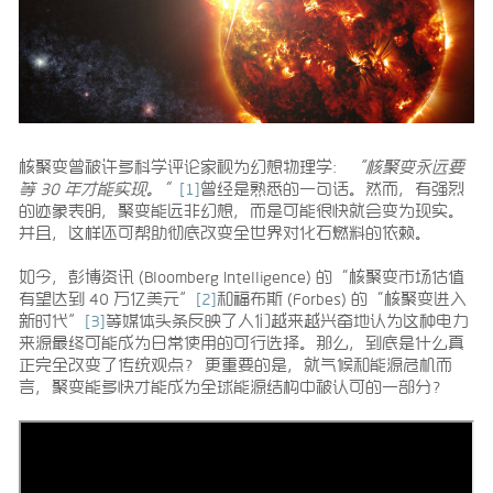
核聚变曾被许多科学评论家视为幻想物理学：
“核聚变永远要
等 30 年才能实现。”
[1]
曾经是熟悉的一句话。然而，有强烈
的迹象表明，聚变能远非幻想，而是可能很快就会变为现实。
并且，这样还可帮助彻底改变全世界对化石燃料的依赖。
如今，彭博资讯 (Bloomberg Intelligence) 的“核聚变市场估值
有望达到 40 万亿美元”
[2]
和福布斯 (Forbes) 的“核聚变进入
新时代”
[3]
等媒体头条反映了人们越来越兴奋地认为这种电力
来源最终可能成为日常使用的可行选择。那么，到底是什么真
正完全改变了传统观点？ 更重要的是，就气候和能源危机而
言，聚变能多快才能成为全球能源结构中被认可的一部分？