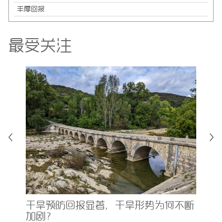
丰厚回报
最受关注
均
为
的
干旱预防回报显著，干旱形势为何不断
加剧？
阅读