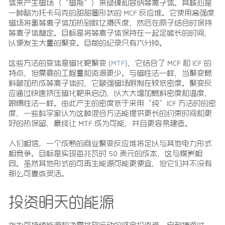
体来产生磁场（“磁瓶”）来绝缘和容纳等离子体。其核心是
一种称为托卡马克的甜甜圈形状的 MCF 反应堆。它使用高强度
磁场将氢等离子体加热到数亿摄氏度，然后在原子结合时保持
等离子体稳定。目标是将等离子体保持在一起足够长的时间，
以便发生大量的聚变。目前的纪录只有六分钟。
这些方法的变体是磁化靶聚变 (
MTF
)，它结合了 MCF 和 ICF 的
特点，但需要的工程量和资源更少。与磁性法一样，当聚变燃
料被加热成等离子体时，它被强磁场限制在较低密度。聚变反
应通过快速挤压磁化靶来启动，以大大增加燃料密度和温度，
跟惯性法一样。由此产生的密度低于采用“纯”ICF 方法时的密
度，一些科学家认为这种混合方法能提供更长的约束时间和更
好的热保留，最终让 MTF 成为可能，并且更容易建造。
人们相信，一个成熟的商业聚变反应堆将足以与其他电力形式
相竞争。目标是实现每兆瓦时 50 美元的成本，这与煤炭相
同。虽然其他形式的可再生能源可能更便宜，但它们并不没有
那么可靠或灵活。
投资明天的能源