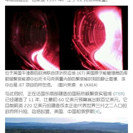
位于英国牛津郡的欧洲联合环状反应堆 (JET) 英国原子能管理局的库
勒姆聚变能源中心托卡马克装置内部的聚变能时刻的静止图像，该
中心是 JET 项目的所在地。（图片来源：© UKAEA）
与此同时，正在法国东南部建造的国际热核聚变实验堆 (
ITER
)
已经建造了 11 年，比最初 60 亿美元预算高出数百亿美元。它
目前耗资 220 亿美元的建造成本正由代表世界三分之二人口的
政府所分担，包括欧盟、美国、中国和俄罗斯
[4]
。