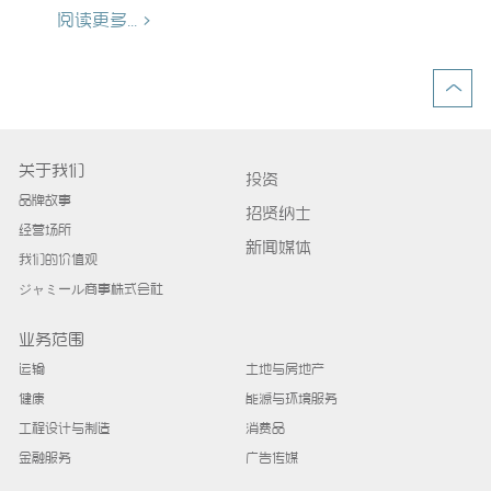
阅读更多... >
关于我们
投资
品牌故事
招贤纳士
经营场所
新闻媒体
我们的价值观
ジャミール商事株式会社
业务范围
运输
土地与房地产
健康
能源与环境服务
工程设计与制造
消费品
金融服务
广告传媒