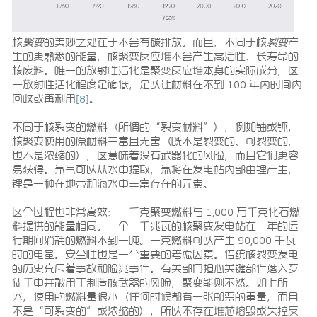
核
聚变
的美妙之处在于不会有碳排放。而且，不同于核
裂变
产
生的更熟悉的能量，核聚变反应堆不会产生高活性、长寿命的
核废料。唯一的放射性活化是聚变反应堆本身的实际成分，这
一放射性活化程度足够低，足以让材料在不到 100 年内时间内
回收或再利用
[8]
。
不同于核裂变的燃料（所谓的“裂变材料”），例如铀或钚，
核聚变使用的原材料丰富且无害（既不是裂变的、可裂变的，
也不是浓缩的），这意味着没有武器化的风险，而且它们更容
易获得。氘气可以从水中提取，氚将在发电站内部由锂产生，
锂是一种在地壳和海水中丰富存在的元素。
这个过程也非常高效：一千克聚变燃料与 1,000 万千克化石燃
料提供的能量相同。一个一千兆瓦的核聚变发电站在一年的运
行期间消耗的燃料不到一吨。一克燃料可以产生 90,000 千瓦
时的电量。安全性也是一个重要的考虑因素。传统核裂变发电
的历史充斥着事故和险兆事件。有关部门担心关键部件落入歹
徒手中并被用于制造核武器的风险，聚变能则不然。如上所
述，使用的燃料量很小（任何时候都有一张邮票的重量，而且
不是“可裂变的”或浓缩的），所以不存在堆芯熔毁或失控反