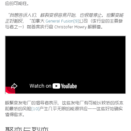
应的可能性。
“我想告诉人们，核裂变很容易开始，也很难停止。但聚变能
正好相反
，“加拿大
General Fusion
[9]
公司（该行业的主要参
与者之一）前首席执行官 Christofer Mowry 解释道。
核聚变发电厂的倡导者表示，这些发电厂有可能以较低的成本
和最低的风险
[10]
产生几乎无限的能源供应——这些好处确实
值得追求。