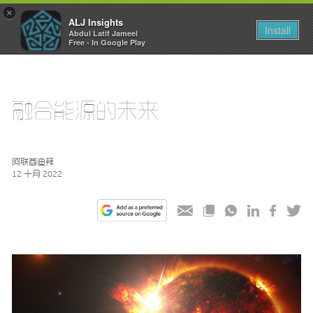
×
ALJ Insights
Toggle
Install
Abdul Latif Jameel
navigation
Free - In Google Play
融合能源的未来
阿联酋迪拜
12 十月 2022