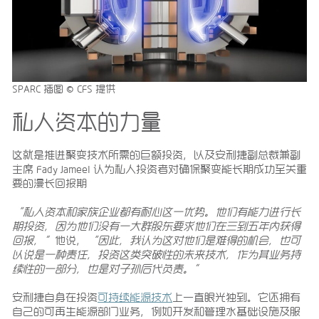
SPARC 插图 © CFS 提供
私人资本的力量
这就是推进聚变技术所需的巨额投资，以及安利捷副总裁兼副
主席 Fady Jameel 认为私人投资者对确保聚变能长期成功至关重
要的漫长回报期
“私人资本和家族企业都有耐心这一优势。他们有能力进行长
期投资，因为他们没有一大群股东要求他们在三到五年内获得
回报，”
他说，
“因此，我认为这对他们是难得的机会，也可
以说是一种责任，投资这类突破性的未来技术，作为其业务持
续性的一部分，也是对子孙后代负责。”
安利捷自身在投资
可持续能源技术
上一直眼光独到。它还拥有
自己的可再生能源部门业务，例如开发和管理水基础设施及服