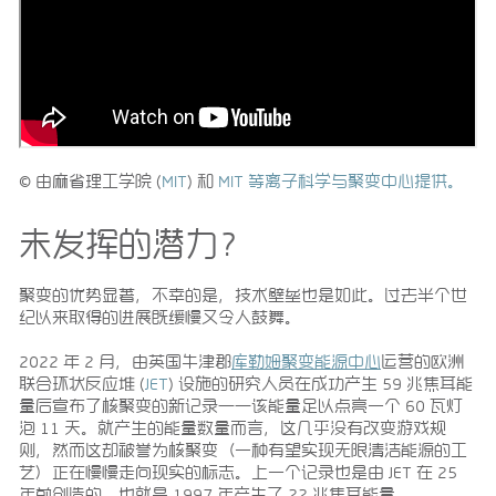
© 由麻省理工学院 (
MIT
) 和
MIT 等离子科学与聚变中心提供。
未发挥的潜力？
聚变的优势显著，不幸的是，技术壁垒也是如此。过去半个世
纪以来取得的进展既缓慢又令人鼓舞。
2022 年 2 月，由英国牛津郡
库勒姆聚变能源中心
运营的欧洲
联合环状反应堆 (
JET
) 设施的研究人员在成功产生 59 兆焦耳能
量后宣布了核聚变的新记录——该能量足以点亮一个 60 瓦灯
泡 11 天。就产生的能量数量而言，这几乎没有改变游戏规
则，然而这却被誉为核聚变（一种有望实现无限清洁能源的工
艺）正在慢慢走向现实的标志。上一个记录也是由 JET 在 25
年前创造的，也就是 1997 年产生了 22 兆焦耳能量。