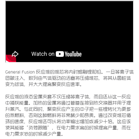
General Fusion 反应堆的堆芯将内衬熔融锂和铅。一旦等离子体
团被注入，数列由气体驱动的活塞将压缩堆芯，将其从圆柱体
变为球体，并大大提高聚变反应速率。
反应堆的液态金属夹套不仅压缩等离子体，而且还从这一反应
中捕获能量。加热的金属将通过管道连接到热交换器并用于提
升蒸汽。与此同时，聚变反应产生的中子把一些锂转化为更多
的氚燃料，否则这种燃料将非常稀少和昂贵。通过改变堆芯循
环的速度，反应堆还可以将功率输出增加或减少十倍。这应该
使其能够“负荷跟随”，在电力需求高的时候提高产量，而在
电力需求低的时候减少产量。