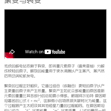
聚变与裂变
传统的核电站依赖于裂变，即将重元素原子（通常是铀）分解
成较轻的原子。释放的能量用于使水沸腾以产生蒸汽，蒸汽然
后带动涡轮机发电。
聚变的过程正好相反。它通过组合（或融合）更轻的原子以产
生更重的原子来产生热量。聚变产生如此众多能量的原因是新
元素的重量比其各部分的总和要小得多。根据阿尔伯特·爱因斯
2
坦著名的公式 E = mc
，这种微小的物质损失被转化为能量。这
个过程跟产生太阳及其其他恒星力量的过程相同。在爱因斯坦
的公式中，“E”代表能量，“m”代表质量。公式的最后一部