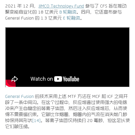
2021 年 12 月，
JIMCO Technology Fund
参与了 CFS 旨在推动
聚变能商业化的 18 亿美元
B 轮融资
。同月，它还宣布参与
General Fusion 的 1.3 亿美元
E 轮融资
。
General Fusion
的技术采用上述 MTF 方法在 MCF 和 ICF 之间开
辟了一条中间沟。在这个过程中，反应堆通过使用强大的电脉
冲来产生自稳定的等离子体团，然后注入反应堆堆芯，从而使
得不需要磁约束。它被比作烟圈，烟圈内的气流在消失前几秒
钟保持其形状
[14]
。等离子体团仅持续约 20 毫秒，但这足以使
它们被压缩。