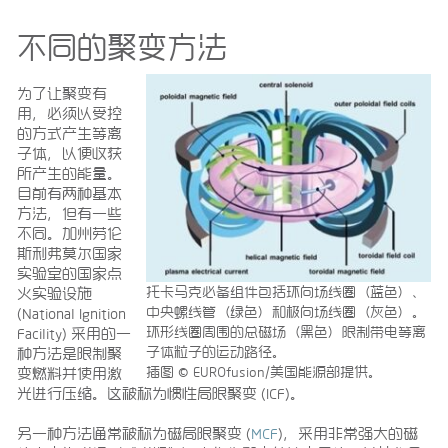
不同的聚变方法
为了让聚变有
用，必须以受控
的方式产生等离
子体，以便收获
所产生的能量。
目前有两种基本
方法，但有一些
不同。加州劳伦
斯利弗莫尔国家
实验室的国家点
托卡马克必备组件包括环向场线圈（蓝色）、
火实验设施
中央螺线管（绿色）和极向场线圈（灰色）。
(National Ignition
环形线圈周围的总磁场（黑色）限制带电等离
Facility) 采用的一
子体粒子的运动路径。
种方法是限制聚
插图 © EUROfusion/美国能源部提供。
变燃料并使用激
光进行压缩。这被称为惯性局限聚变 (ICF)。
另一种方法通常被称为磁局限聚变 (
MCF
)，采用非常强大的磁