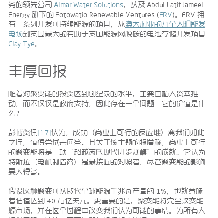
务的领先公司
Almar Water Solutions
，以及 Abdul Latif Jameel
Energy 旗下的 Fotowatio Renewable Ventures (
FRV
)。FRV 拥
有一系列开发可持续能源的项目，从
澳大利亚的九个太阳能发
电场
到英国最大的有助于英国能源网脱碳的电池存储开发项目
Clay Tye
。
丰厚回报
随着对聚变能的投资达到创纪录的水平，主要由私人资本推
动，而不仅仅是政府支持，因此存在一个问题：它的价值是什
么？
彭博资讯
[17]
认为，成功（商业上可行的反应堆）离我们如此
之近，值得尝试去回答。其关于该主题的报道称，商业上可行
的聚变能将是一项“超越芮氏现代进步规模”的成就。它认为
特斯拉（电机制造商）是最接近的对照者，尽管聚变能的影响
要大得多。
假设这种聚变可以取代全球能源千兆瓦产量的 1%，也就意味
着估值达到 40 万亿美元。更重要的是，聚变能将完全改变能
源市场，并在这个过程中改变我们认为可能的事情。为所有人