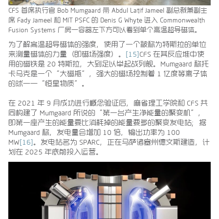
CFS 首席执行官 Bob Mumgaard 带 Abdul Latif Jameel 副总裁兼副主
席 Fady Jameel 和 MIT PSFC 的 Denis G Whyte 进入 Commonwealth
Fusion Systems 厂房—容器左下方可以看到单个高温超导磁体。
为了解高温超导磁体的强度，使用了一个被称为特斯拉的单位
来测量磁体的力量（即磁场强度）。
[15]
CFS 在其反应堆中使
用的磁铁是 20 特斯拉，大到足以举起战列舰。Mumgaard 称托
卡马克是一个“大磁瓶”，强大的磁场控制着 1 亿度等离子体
的球——“恒星物质”。
在 2021 年 9 月成功进行概念验证后，麻省理工学院和 CFS 共
同构建了 Mumgaard 所说的“第一台产生净能量的聚变机”，
即第一座产生的能量要比消耗掉的能量要多的聚变发电站；据
Mumgaard 称，发电量会增加 10 倍，输出功率为 100
MW
[16]
。发电站名为 SPARC，正在马萨诸塞州德文斯建造，计
划在 2025 年底前投入运营。