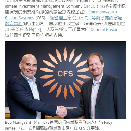
作为可持续能源和净零排放运动的坚定投资者，安利捷通过
Jameel Investment Management Company (
JIMCO
) 选择投资于快
速发展的聚变能领域的两家全球先锋企业：
Commonwealth
Fusion Systems
(CFS)，
麻省理工学院（MIT）等离子体科学与
聚变中心
的衍生公司，总部位于波士顿，获得杰夫·贝佐斯和比
尔·盖茨的支持
[13]
，以及总部位于加拿大的
General Fusion
，
该公司也得到了贝佐斯的支持。
Bob Mumgaard（右，CFS首席执行官兼联合创始人）与 Fady
Jameel（左，安利捷副总裁兼副主席）在 CFS 办事处。