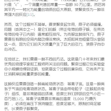
分是“c”，一个测量光速的常量——每秒 30 万公里。然后将
其平方——转化为能量的物质的巨大乘数，使聚变成为一种非
常强大的反应
[11]
。
然而，这个过程并不简单。要使聚变起作用，原子必须碰撞。
问题（或其中之一）是它们的核（带正电荷的原子核，在带负
电荷的电子云内部）通常相互排斥。为克服这种排斥力，原子
需要在有限的空间内移动得非常快。太阳和其他恒星可以做到
这一点，因为它们的天文质量产生了巨大的引力，使原子向中
心冲去。
在地球上，我们需要一种不同的方法。这就是几十年来我们最
优秀的物理学家和工程师所关注的问题。聚变过程已在实验室
中小规模地得到证明，但就是这个过程的复杂性，它尚未产生
比消耗掉的能量更多的能量。
这种反应需要创造一种高能物质状态：等离子体。这是一种类
似于气体的电离物质状态。等离子体由带电粒子（正核和负电
子）组成，是非常脆弱的环境，密度比我们呼吸的空气小近一
百万倍
[12]
。等离子体需要非常高的温度（5,000 万摄氏
度），必须在高压下保持稳定，密度足够大，限制时间足够
长，以便原子核聚变。