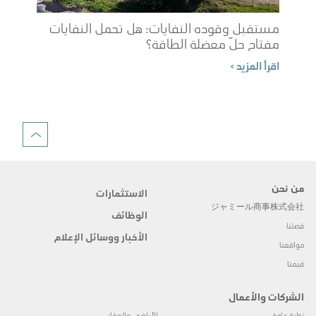
مستقبل وقوده النفايات: هل تحمل النفايات
مفتاح حلّ معضلة الطاقة؟
شوب
اقرأ المزيد >
الم
اقرأ 
من نحن
الاستثمارات
ジャミール商事株式会社
الوظائف
قصتنا
الأخبار ووسائل الإعلام
مواقعنا
قيمنا
الشركات والأعمال
نظرة عامة
الأراضي والعقار