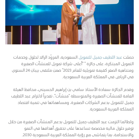
حصلت
عبد اللطيف جميل للتمويل
السعودية، المزوّد الرائد لحلول وخدمات
التمويل المبتكرة، على جائزة ” “أعلى شركة تمويل للمنشآت الصغيرة
ومتناهية الصغر كقيمة تمويلية للعام 2023” ضمن ملتقى بيبان 24 السنوي
في الرياض في المملكة العربية السعودية.
وقدم الجائزة سعادة الأستاذ سامي بن إبراهيم الحسيني، محافظ الهيئة
العامة للمنشآت الصغيرة والمتوسطة “منشآت”، تقديراً لالتزام عبد اللطيف
جميل للتمويل بدعم الشركات الصغيرة، ومساهماتها في تنمية اقتصاد
المملكة العربية السعودية.
ولطالما التزمت عبد اللطيف جميل للتمويل بدعم المنشآت الصغيرة من خلال
توفير حلول مالية مخصصة تساعدها على تحقيق أهدافها في النمو
والاستدامة، بما يتماشى مع رؤية المملكة العربية السعودية 2030.