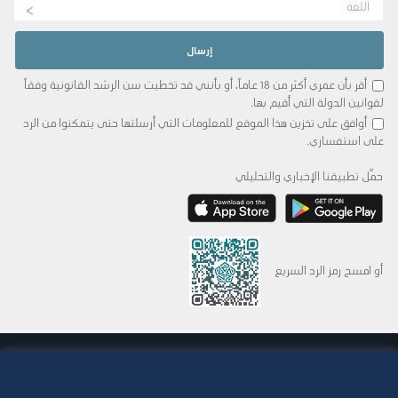
اللغة
أقر بأن عمري أكثر من 18 عاماً، أو بأنني قد تخطيت سن الرشد القانونية وفقاً
لقوانين الدولة التي أقيم بها.
أوافق على تخزين هذا الموقع للمعلومات التي أرسلتها حتى يتمكنوا من الرد
على استفساري.
حمِّل تطبيقنا الإخباري والتحليلي
أو امسح رمز الرد السريع
© 2015-2026 Abdul Latif Jameel IPR Company Limited. Permission to use this site is
granted strictly subject to the
Terms of Use
. The Abdul Latif Jameel name and the
Abdul Latif Jameel logotype and pentagon-shaped graphics are trademarks or