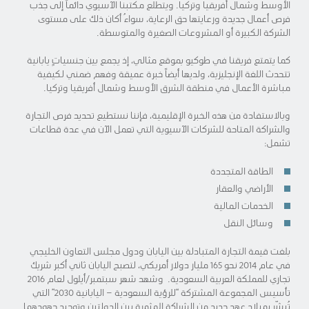
الأوسط وشمال أفريقيا وتركيا. ويتطلع مكتبنا الآسيوي دائماً إلى جذب
فرص أعمال جديدة ورعايتها حق الرعاية، سواءُ أكان ذلك على مستوى
الشركة الكبيرة أو المشروعات الصغيرة والمتوسطة.
كما يتمتع فريقنا في طوكيو بموقع مثالي، إذ يجمع بين جنسياتٍ يابانية
تتحدث اللغة الإنجليزية، ولديها أيضاً خبرة عميقة وفهم ضمني لكيفية
مباشرة الأعمال في منطقة الشرق الأوسط وشمال أفريقيا وتركيا.
وبالاستفادة من هذه الخبرة الإقليمية، فإننا نستطيع تحديد فرص التجارة
والشراكة المتاحة للشركات الآسيوية التي تعمل الآن في عدة قطاعات
تشمل:
الطاقة المتجددة
الأراضي والعقار
الخدمات المالية
وسائل النقل
بلغت قيمة التجارة المتبادلة بين اليابان ودول مجلس التعاون الخليجي
في عام 2014 نحو 165 مليار دولار أمريكي، لتصبح اليابان ثاني أكبر شريك
تجاري للمملكة العربية السعودية. وشهد شهر سبتمبر/أيلول لعام 2016
تأسيس المجموعة المشتركة “للرؤية السعودية – اليابانية 2030” التي
تُبشّر بميلاد عهدٍ جديد من الشراكة المثمرة بين الدولتين وتوحيد جهودهما