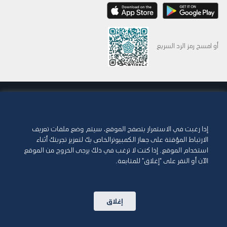
أو امسح رمز الرد السريع
© 2015-2026 Abdul Latif Jameel IPR Company Limited. Permission to use this site is
granted strictly subject to the
Terms of Use
. The Abdul Latif Jameel name and the
Abdul Latif Jameel logotype and pentagon-shaped graphics are trademarks or
registered trademarks of Abdul Latif Jameel IPR Company Limited.
إذا رغبت في الاستمرار بتصفح الموقع، سيتم وضع ملفات تعريف
الارتباط المؤقتة على جهاز الكمبيوترالخاص بك لتعزيز تجربتك أثناء
شروط الاستخدام
سياسة الوصول
استخدام الموقع. إذا كنت لا ترغب في ذلك يرجى الخروج من الموقع
الآن أو النقر على "إغلاق" للمتابعة.
حقوق الطبع والنشر وإخلاء المسؤولية
سياسة ملفات تعريف الارتباط
سياسة الخصوصية
خريطة الموقع
إغلاق
اتصل بنا