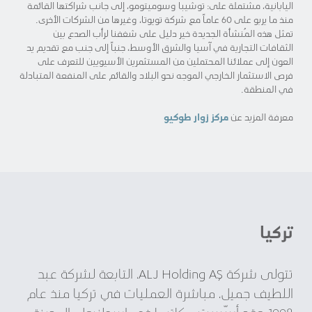
اليابانية، مشتملة على: توشيبا وسوميتومو، إلى جانب شراكتها القائمة
منذ ما يربو على 60 عاماً مع شركة تويوتا، وغيرها من الشركات الأخرى.
تمثل هذه المُنشأة الجديدة خير دليل على شغفنا لرأب الصدع بين
الثقافات التجارية في آسيا والشرق الأوسط، جنباً إلى جنب مع تقديم يد
العون إلى عملائنا المحتملين من المستثمرين الأسيويين للتعرف على
فرص الاستثمار الخارجي الموجه نحو البلاد والقائم على المنفعة المتبادلة
في المنطقة.
معرفة المزيد عن
مركز زوار طوكيو
تركيا
تتولى شركة ALJ Holding AŞ، التابعة لشركة عبد
اللطيف جميل، مباشرة العمليات في تركيا منذ عام