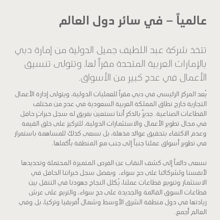
عالمياً – في سائر دول العالم
تتخذ شركة عبد اللطيف جميل الدولية من إمارة دبي
بالإمارات العربية المتحدة مقراً لها، وتتولى تنسيق
الأعمال في عددٍ كبير من الأسواق.
يُعد المركز الرئيسي في دبي مقراً للعمليات الدولية، ويتولى إدارة الأعمال
التجارية خارج نطاق المملكة العربية السعودية في عددٍ من مختلف
القطاعات الصناعية. جديرٌ بالذكر أننا نستعين بفريقٍ له سجل خبراتٍ حافل
في مجال تطوير الأعمال والاستثمارات الدولية، للتركيز على خلق القيمة
وعدم الاكتفاء بتحقيق عوائد مذهلة، بل نسعى كذلك للمساهمة باستمرار
في تطوير أسواق عملنا جنباً إلى جنب مع المنطقة بأكملها.
نسعى دائماً إلى كشف النقاب عن الفرص المتميزة المحتملة وتحديدها
لأنفسنا ولشركائنا على حدٍ سواء، وبفضل سجل خبراتنا الحافل في
الاستثمار وتنويع قطاعات عملنا، يُكلل النجاح جهودنا في التنقل بين
قطاعات السوق القائمة والجديدة على حدٍ سواء، والتربع على عرش
ريادتها في دول منطقة الشرق الأوسط وشمال أفريقيا وتركيا، بل وفي
العالم أجمع.