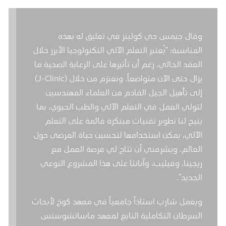
وقال جيمس جي كولينز في تعليق له بهذه
المناسبة: “يُعتبر التعلم الآلي التكنولوجيا الأبرز خلال
العقد الحالي، رغم أن تأثيرها على الرعاية الصحية ما
يزال حتى الآن متواضعاً. ونعتزم من خلال (J-Clinic)
إلى تأهيل الجيل القادم من العلماء المهندسين
لتولي العمل في التعلم الآلي والطب الحيوي، بما
يتيح لنا تطوير تقنيات مبتكرة قائمة على التعلم
الآلي، يمكن استخدامها لتحسين حياة المرضى حول
العالم. ويشرفني أن تتاح لي فرصة العمل مع
ريجينا، وفيليب، وآنانثا على هذا المشروع النوعي
الجديد”.
ويعمل شارب استاذاً جامعياً في معهد كوخ لأبحاث
السرطان التكاملية التابع لمعهد ماساتشوستس