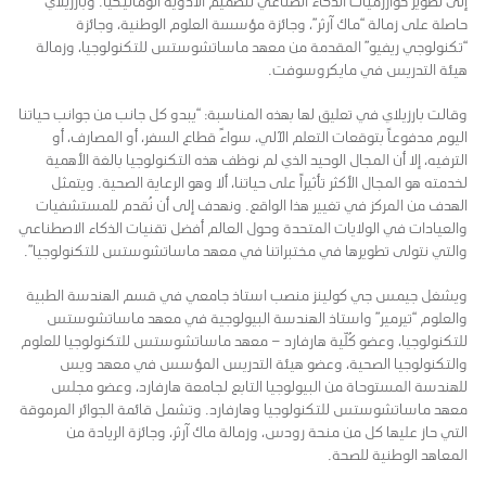
إلى تطوير خوارزميات الذكاء الصناعي لتصميم الأدوية أتوماتيكيا. وبارزيلاي
حاصلة على زمالة “ماك آرثر”، وجائزة مؤسسة العلوم الوطنية، وجائزة
“تكنولوجي ريفيو” المقدمة من معهد ماساتشوستس للتكنولوجيا، وزمالة
هيئة التدريس في مايكروسوفت.
وقالت بارزيلاي في تعليق لها بهذه المناسبة: “يبدو كل جانب من جوانب حياتنا
اليوم مدفوعاً بتوقعات التعلم الآلي، سواءً قطاع السفر، أو المصارف، أو
الترفيه، إلا أن المجال الوحيد الذي لم نوظف هذه التكنولوجيا بالغة الأهمية
لخدمته هو المجال الأكثر تأثيراً على حياتنا، ألا وهو الرعاية الصحية. ويتمثل
الهدف من المركز في تغيير هذا الواقع. ونهدف إلى أن نُقدم للمستشفيات
والعيادات في الولايات المتحدة وحول العالم أفضل تقنيات الذكاء الاصطناعي
والتي نتولى تطويرها في مختبراتنا في معهد ماساتشوستس للتكنولوجيا”.
ويشغل جيمس جي كولينز منصب استاذ جامعي في قسم الهندسة الطبية
والعلوم “تيرمير” واستاذ الهندسة البيولوجية في معهد ماساتشوستس
للتكنولوجيا، وعضو كُلّية هارفارد – معهد ماساتشوستس للتكنولوجيا للعلوم
والتكنولوجيا الصحية، وعضو هيئة التدريس المؤسس في معهد ويس
للهندسة المستوحاة من البيولوجيا التابع لجامعة هارفارد، وعضو مجلس
معهد ماساتشوستس للتكنولوجيا وهارفارد. وتشمل قائمة الجوائر المرموقة
التي حاز عليها كل من منحة رودس، وزمالة ماك آرثر، وجائزة الريادة من
المعاهد الوطنية للصحة.