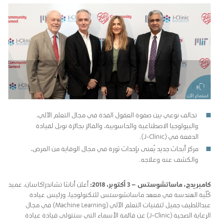
استماع الآن
تحالف نوعي بين صفوة العقول الفذة في مجال التعلم الآلي،
والبيولوجيا الاصطناعية والحاسوبية، والفائز بجائزة نوبل لقيادة
الدفعة في (J-Clinic).
مركز أبحاث جديد يُعنى بإحداث ثورة في مجال الوقاية من المرض،
والكشف عنه وعلاجه.
كامبريدج، ماساتشوستس
–
3 أكتوبر،
2018
:
أعلن أنانثا تشاندراكاسان، عميد
كُلّية الهندسة في معهد ماساتشوستس للتكنولوجيا، ورئيس عيادة
عبداللطيف جميل لتقنيات التعلم الآلي (Machine Learning) في مجال
الرعاية الصحية (J-Clinic) عن قائمة الأسماء التي ستتولى قيادة عيادة