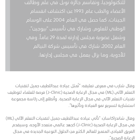
للتكنولوجيا، وتقاسم جائزة نوبل في علم وظائف
الأعضاء والطب عام 1993 عن اكتشاف انقسام
الجينات، كما حصل في العام 2004 على الوسام
الوطني للعلوم. وشارك في تأسيس “بيوجين”،
وشغل عضوية مجلس إدارته لمدة 29 عاماً. وفي
العام 2002، شارك في تأسيس شركة النيالم
للأدوية، وما يزال يعمل في مجلس إدارتها.
وقال شارب في معرض تعليقه: “تُمثل عيادة عبداللطيف جميل لتقنيات
التعلم الآلي (ML) في مجال الرعاية الصحية (J-Clinic) فرصة للعلماء لتوظيف
تقنيات التعلم الآلي في مجال الرعاية الصحية. وأتطلع إلى رئاسة مجموعة
استشارية لتسريع نمو العيادة وتأثيرها”.
وقال شاندراكاسان: “تأتي عيادة عبداللطيف جميل لتقنيات التعلم الآلي (ML)
في مجال الرعاية الصحية (J-Clinic) كجهد عالمي متعدد الأوجه، وسيقدم
الفريق القيادي المتميز للعالم الكثير من الحلول النوعية الجديدة في مجال
الرعاية الصحية”.