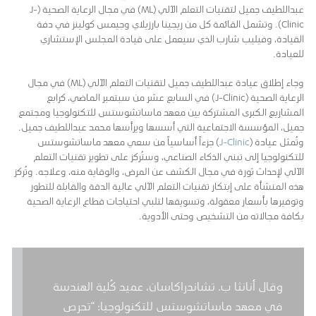
عبداللطيف جميل لتقنيات التعلم الآلي (ML) في مجال الرعاية الصحية (J-
Clinic). وتشمل القائمة كل من ريجينا بارزيلاي وجيمس كولينز في دفة
القيادة، وفيليب شارب الذي سيعمل على قيادة المجلس الإستشاري
للعيادة.
وجاء إطلاق عيادة عبداللطيف جميل لتقنيات التعلم الآلي (ML) في مجال
الرعاية الصحية (J-Clinic) في السابع عشر من سبتمبر الماضي، كرابع
المشاريع الكبرى المشتركة بين معهد ماساتشوستس للتكنولوجيا ومجتمع
جميل، المؤسسة الاجتماعية التي أسسها ويرأسها محمد عبداللطيف جميل.
وتُمثل عيادة (
J-Clinic
) جزءاً أساسياً من سعي معهد ماساتشوستس
للتكنولوجيا إلى تبني الذكاء الصناعي، وستُركز على تطوير تقنيات التعلم
الآلي لإحداث ثورة في مجال الكشف عن المرض، والوقاية منه، وعلاجه. وتُركز
هذه المنشأة على إبتكار تقنيات التعلم الآلي عالية الدقة والقابلة للتطور
وتوفيرها بأسعار معقولة، وتسويقها لتلبي احتياجات قطاع الرعاية الصحية
بكافة مجالاته من التشخيص وحتى الأدوية.
وقال أنانثا ب. تشاندراكاسان، عميد كُلية الهندسة
في معهد ماساتشوستس للتكنولوجيا: “تحرص