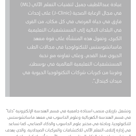
عيادة عبداللطيف جميل لتقنيات التعلم الآلي (ML)
في مجال الرعاية الصحية (J-Clinic) على إحداث
فارق في حياة المرضى في كل مكان، من القرى
في البلدان النائية إلى المستشفيات التعليمية
الكبرى. وتعول هذه المنشأة على قوة معهد
ماساتشوستس للتكنولوجيا في مجالات الطب
الحيوي منذ القدم، وعلى تعاونه مع نخبة
المستشفيات التعليمية العالمية في بوسطن،
وقربنا من كبريات شركات التكنولوجيا الحيوية في
ميدان كيندال”.
وتشغل بارزيلاي منصب استاذة جامعية في قسم الهندسة الإلكترونية “دلتا”
في قسم الهندسة الكهربائية وعلوم الحاسوب في معهد ماساتشوستس
للتكنولوجيا، وباحثة في مختبر علوم الحاسوب والذكاء الصناعي، كما تساعد
في إدارة إئتلاف التعلم الآلي للاكتشافات والمركبات الصيدلانية، والذي يهدف