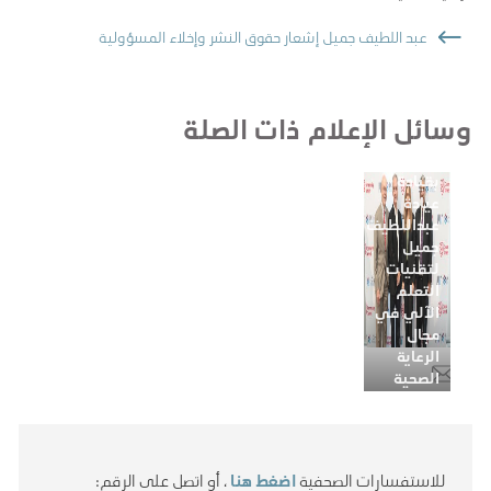
تكليف
عبد اللطيف جميل إشعار حقوق النشر وإخلاء المسؤولية
ريجينا
بارزيلاي،
وجيمس
كولينز،
وسائل الإعلام ذات الصلة
وفيليب
شارب
بقيادة
عيادة
عبداللطيف
جميل
لتقنيات
التعلم
الآلي في
مجال
الرعاية
الصحية
(J-Clinic)
للاستفسارات الصحفية
اضغط هنا
، أو اتصل على الرقم: