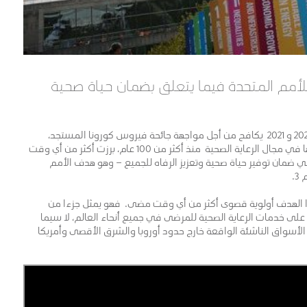
لأمم المتحدة فيما يتعلق بضمان حياة صحية
بينما شرع العالم خلال عامي 2020 و 2021 يكافح من أجل مواجهة جائحة فيروس كورونا المستجد،
والتي تعتبر أسوء كارثة شهدناها في مجال الرعاية الصحية منذ أكثر من 100 عام، برزت أكثر من أي وقت
ضمان توفير حياة صحية وتعزيز الرفاه للجميع – وهو هدف الأمم
.
ذا الهدف أولوية قصوى أكثر من أي وقت مضى. فهو يمثل جزءا من
 على خدمات الرعاية الصحية للمرضى في جميع أنحاء العالم، لا سيما
الأسواق الناشئة الواقعة خارج حدود أوروبا والشرق الأقصى وأمريكا