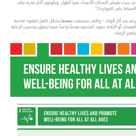
ي، حيث يعيش السكان الأصحاء عمرا أطول، ويكونون أكثر قدرة على
والحفاظ على الموارد
[1]
“.
رغم من آثار الوباء – والتي سيصعب فهمها بشكل كامل لعقود قادمة
عقدان أو الثلاثة عقود الماضية تقدمًا واعدًا فيما يتعلق بتحسين الرعاية
عزيز الرفاه.