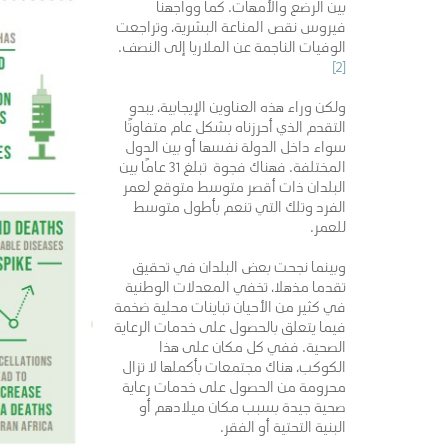
بين الرضع والأمهات. كما وواجهنا
فيروس نقص المناعة البشرية، وتراجعت
الوفيات الناجمة عن الملاريا إلى النصف.
[2]
ولكن وراء هذه العناوين الإيجابية، يبدو
التقدم الذي أحرزناه بشكل عام متفاوتًا
سواء داخل الدولة نفسها أو بين الدول
المختلفة. فهناك فجوة تبلغ 31 عامًا بين
البلدان ذات أقصر متوسط متوقع لعمر
الفرد وتلك التي تنعم بأطول متوسط
للعمر.
وبينما نجحت بعض البلدان في تحقيق
تقدما مذهلا، تخفي المعدلات الوطنية
في كثير من الأحيان تباينات محلية ضخمة
فيما يتعلق بالحصول على خدمات الرعاية
الصحية. ففي كل مكان على هذا
الكوكب، هناك مجتمعات بأكملها لا تزال
محرومة من الحصول على خدمات رعاية
صحية جيدة بسبب مكان ميلادهم أو
البنية التحتية أو الفقر.