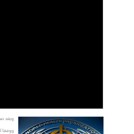
ويعد ضما
ووفقا ل