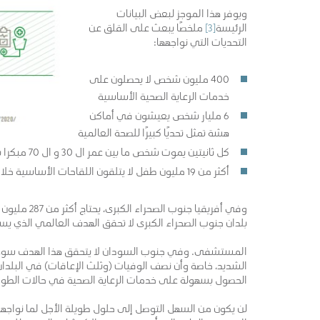
ويوفر هذا الموجز لبعض البيانات
الرئيسة
[3]
ملخصًا يبعث على القلق عن
التحديات التي نواجهها:
400 مليون شخص لا يحصلون على
خدمات الرعاية الصحية الأساسية
6 مليار شخص يعيشون في أماكن
هشة تمثل تحديًا كبيرًا للصحة العالمية
كل ثانيتين يموت شخص ما بين عمر ال 30 و ال 70 مبكرا بسبب الأمراض غير السارية
أكثر من 19 مليون طفل لا يتلقون اللقاحات الأساسية خلال السنوات الأولى من العمر
وفي أفريقيا
بلدان جنوب الصحراء الكبرى لا تحقق الهدف العالمي الذي يستوجب أن يعيش 80٪ من ال
المستشفى. وفي جنوب السودان لا يتحقق هذا الهدف سوى ل 23٪ من ال
الشديد، خاصة وأن نصف الوفيات (وثلث الإعاقات) في البلدا
الحصول بسهولة على خدمات الرعاية الصحية في حالات الطوا
لن يكون من السهل التوصل إلى حلول طويلة الأجل لما نواجه